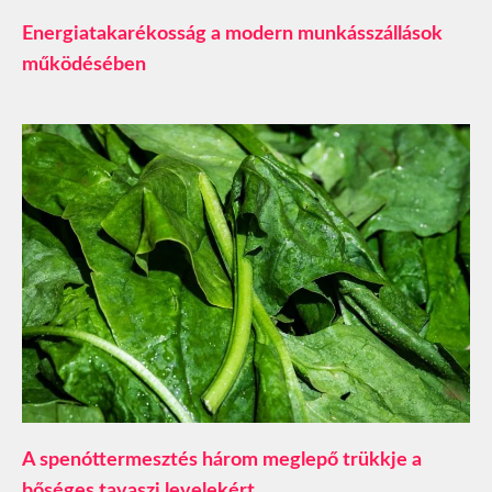
​Energiatakarékosság a modern munkásszállások
működésében
A spenóttermesztés három meglepő trükkje a
bőséges tavaszi levelekért