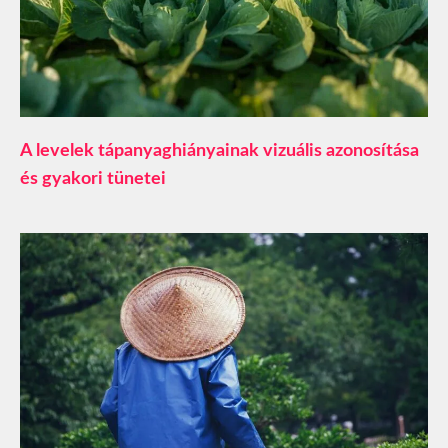
A levelek tápanyaghiányainak vizuális azonosítása
és gyakori tünetei