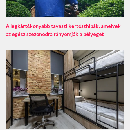
A legkártékonyabb tavaszi kertészhibák, amelyek
az egész szezonodra rányomják a bélyeget