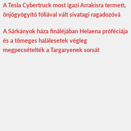
A Tesla Cybertruck most igazi Arrakisra termett,
önjógyógyító fóliával vált sivatagi ragadozóvá
A Sárkányok háza fináléjában Helaena próféciája
és a tömeges halálesetek végleg
megpecsételték a Targaryenek sorsát