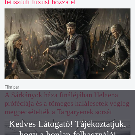
letisztult luxust hozza el
Filmipar
A Sárkányok háza fináléjában Helaena
próféciája és a tömeges halálesetek végleg
megpecsételték a Targaryenek sorsát
Kedves Látogató! Tájékoztatjuk,
hogy a honlap felhasználói