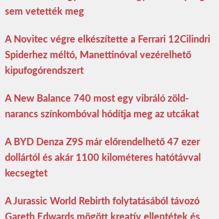
sem vetették meg
A Novitec végre elkészítette a Ferrari 12Cilindri
Spiderhez méltó, Manettinóval vezérelhető
kipufogórendszert
A New Balance 740 most egy vibráló zöld-
narancs színkombóval hódítja meg az utcákat
A BYD Denza Z9S már előrendelhető 47 ezer
dollártól és akár 1100 kilométeres hatótávval
kecsegtet
A Jurassic World Rebirth folytatásából távozó
Gareth Edwards mögött kreatív ellentétek és