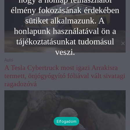
élmény fokozásának érdekében
sütiket alkalmazunk. A
honlapunk használatával ön a
tájékoztatásunkat tudomásul
veszi.
Autó
A Tesla Cybertruck most igazi Arrakisra
termett, önjógyógyító fóliával vált sivatagi
ragadozóvá
Elfogadom