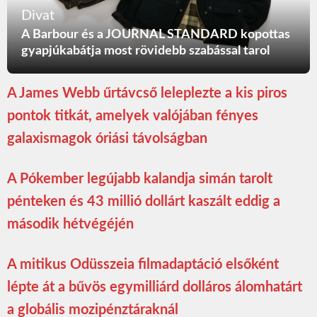
Divat
A Barbour és a JOURNAL STANDARD kopottas
gyapjúkabátja most rövidebb szabással tarol
A James Webb űrtávcső leleplezte a kis piros
pontok titkát, amelyek valójában fényes
galaxismagok óriási távolságban
A Pókember legújabb kalandja simán tarolt
pénteken és 43 millió dollárt kaszált eddig a
második hétvégéjén
A mitikus Odüsszeia filmadaptáció elsőként
lépte át a bűvös egymilliárd dolláros álomhatárt
a globális mozipénztáraknál