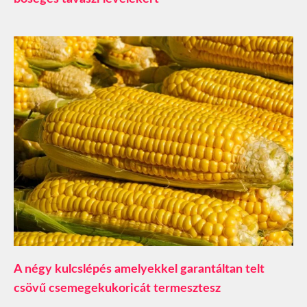
A négy kulcslépés amelyekkel garantáltan telt
csövű csemegekukoricát termesztesz