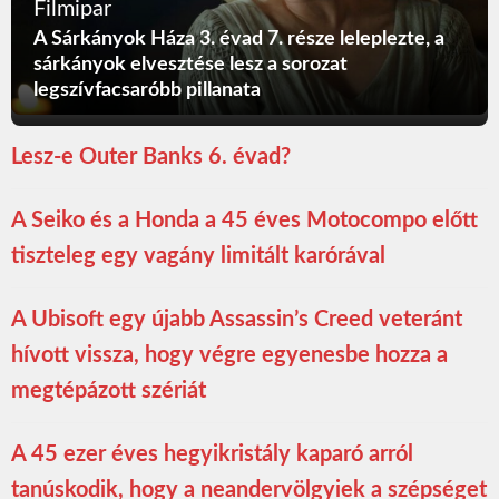
Filmipar
A Sárkányok Háza 3. évad 7. része leleplezte, a
sárkányok elvesztése lesz a sorozat
legszívfacsaróbb pillanata
Lesz-e Outer Banks 6. évad?
A Seiko és a Honda a 45 éves Motocompo előtt
tiszteleg egy vagány limitált karórával
A Ubisoft egy újabb Assassin’s Creed veteránt
hívott vissza, hogy végre egyenesbe hozza a
megtépázott szériát
A 45 ezer éves hegyikristály kaparó arról
tanúskodik, hogy a neandervölgyiek a szépséget