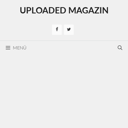
Kilépés
UPLOADED MAGAZIN
a
tartalomba
MENÜ