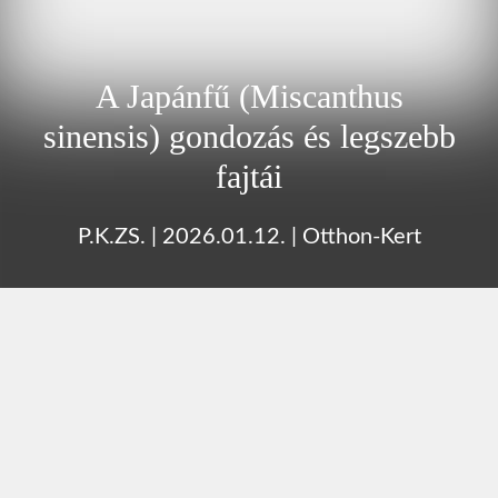
A Japánfű (Miscanthus
sinensis) gondozás és legszebb
fajtái
P.K.ZS.
|
2026.01.12.
|
Otthon-Kert