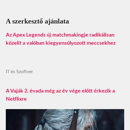
A szerkesztő ajánlata
Az Apex Legends új matchmakingje radikálisan
közelít a valóban kiegyensúlyozott meccsekhez
IT és Szoftver
A Vaják 2. évada még az év vége előtt érkezik a
Netflixre