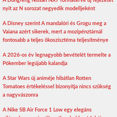
A Dongfeng Nissan NX7 formaterve új fejezetet
nyit az N sorozat negyedik modelljeként
A Disney szerint A mandalóri és Grogu meg a
Vaiana azért sikerek, mert a mozipénztárnál
fontosabb a teljes ökoszisztéma teljesítménye
A 2026-os év legnagyobb bevételét termelte a
Pókember legújabb kalandja
A Star Wars új animéje hibátlan Rotten
Tomatoes értékeléssel bizonyítja nincs szükség
a nagyvászonra
A Nike SB Air Force 1 Low egy elegáns