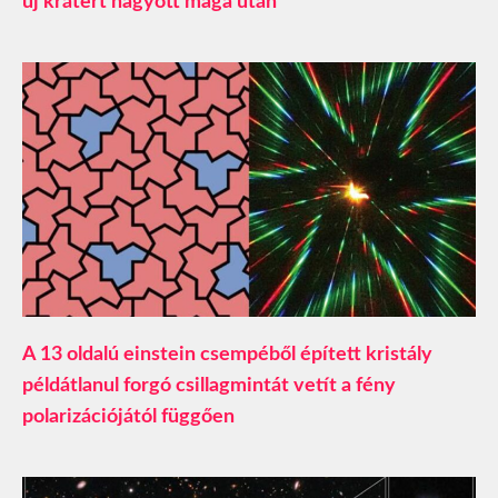
új krátert hagyott maga után
A 13 oldalú einstein csempéből épített kristály
példátlanul forgó csillagmintát vetít a fény
polarizációjától függően