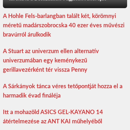
A Hohle Fels-barlangban talált két, körömnyi
méretű madárszobrocska 40 ezer éves művészi
bravúrról árulkodik
A Stuart az univerzum ellen alternatív
univerzumában egy keménykezű
gerillavezérként tér vissza Penny
A Sárkányok tánca véres tetőpontját hozza el a
harmadik évad fináléja
Itt a mohazöld ASICS GEL-KAYANO 14
átértelmezése az ANT KAI műhelyéből