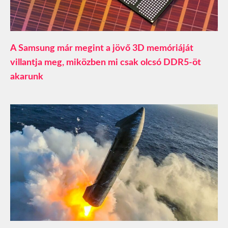
A Samsung már megint a jövő 3D memóriáját
villantja meg, miközben mi csak olcsó DDR5-öt
akarunk