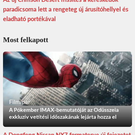
Az új Crimson Desert frissítés a kereskedők
paradicsoma lett a rengeteg új árusítóhellyel és
eladható portékával
Most felkapott
Filmipar
A Pókember IMAX-bemutatóját az Odüsszeia
exkluzív vetítési időszakának lejárta hozza el