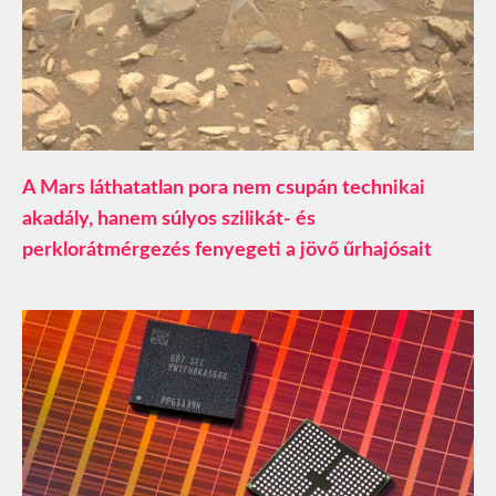
A Mars láthatatlan pora nem csupán technikai
akadály, hanem súlyos szilikát- és
perklorátmérgezés fenyegeti a jövő űrhajósait