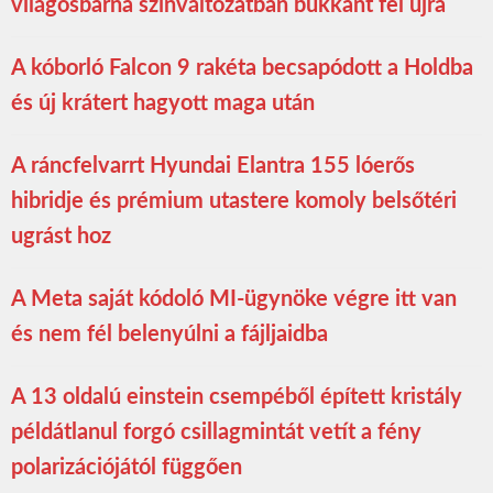
világosbarna színváltozatban bukkant fel újra
A kóborló Falcon 9 rakéta becsapódott a Holdba
és új krátert hagyott maga után
A ráncfelvarrt Hyundai Elantra 155 lóerős
hibridje és prémium utastere komoly belsőtéri
ugrást hoz
A Meta saját kódoló MI-ügynöke végre itt van
és nem fél belenyúlni a fájljaidba
A 13 oldalú einstein csempéből épített kristály
példátlanul forgó csillagmintát vetít a fény
polarizációjától függően