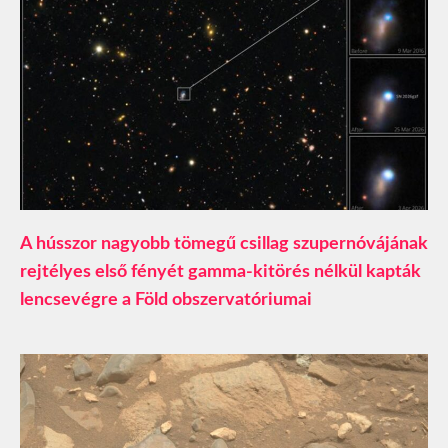
A hússzor nagyobb tömegű csillag szupernóvájának
rejtélyes első fényét gamma-kitörés nélkül kapták
lencsevégre a Föld obszervatóriumai