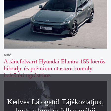
Autó
A ráncfelvarrt Hyundai Elantra 155 lóerős
hibridje és prémium utastere komoly
belsőtéri ugrást hoz
Kedves Látogató! Tájékoztatjuk,
hogy a honlap felhasználói