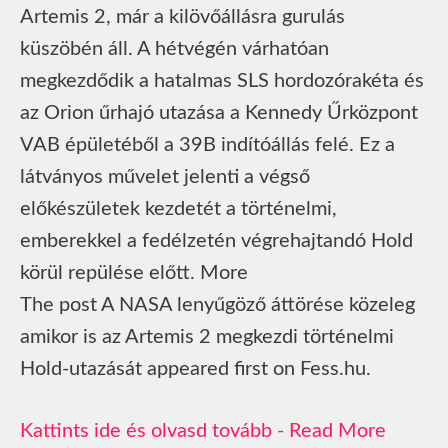
Artemis 2, már a kilövőállásra gurulás
küszöbén áll. A hétvégén várhatóan
megkezdődik a hatalmas SLS hordozórakéta és
az Orion űrhajó utazása a Kennedy Űrközpont
VAB épületéből a 39B indítóállás felé. Ez a
látványos művelet jelenti a végső
előkészületek kezdetét a történelmi,
emberekkel a fedélzetén végrehajtandó Hold
körül repülése előtt. More
The post A NASA lenyűgöző áttörése közeleg
amikor is az Artemis 2 megkezdi történelmi
Hold-utazását appeared first on Fess.hu.
Read More