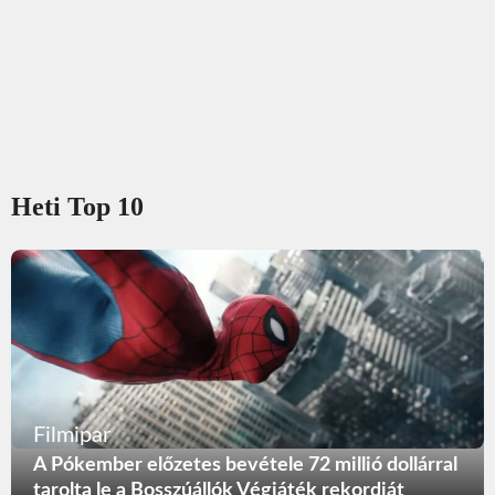
Heti Top 10
Filmipar
A Pókember előzetes bevétele 72 millió dollárral
tarolta le a Bosszúállók Végjáték rekordját