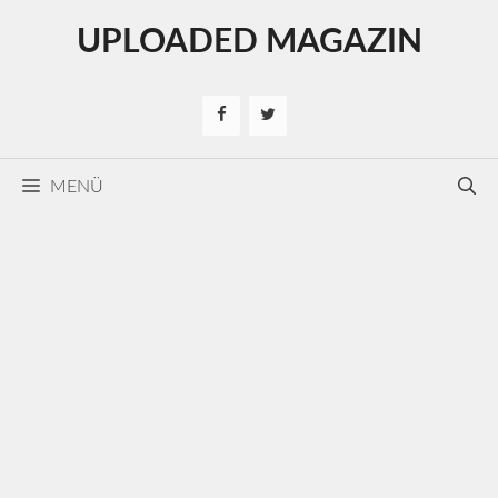
Kilépés
UPLOADED MAGAZIN
a
tartalomba
MENÜ