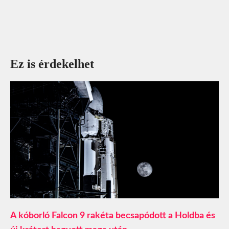
Ez is érdekelhet
A kóborló Falcon 9 rakéta becsapódott a Holdba és