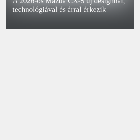
A 2026-os Mazda CX-5 új designnal,
technológiával és árral érkezik