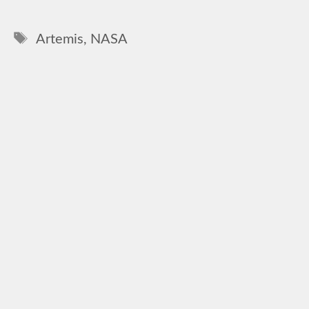
Címkék
Artemis
,
NASA