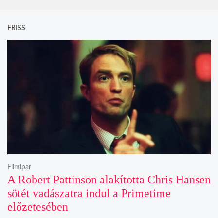
FRISS
Filmipar
A Robert Pattinson alakította Chris Hansen
sötét vadászatra indul a Primetime
előzetesében