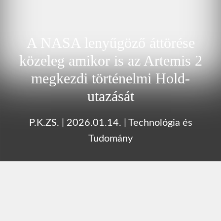
A NASA lenyűgöző áttörése
közeleg amikor is az Artemis 2
megkezdi történelmi Hold-
utazását
P.K.ZS.
|
2026.01.14.
|
Technológia és
Tudomány