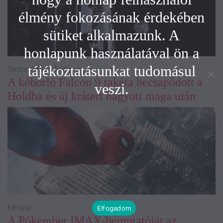
élmény fokozásának érdekében
sütiket alkalmazunk. A
honlapunk használatával ön a
tájékoztatásunkat tudomásul
Technológia és Tudomány
A kóborló Falcon 9 rakéta becsapódott a
veszi.
Holdba és új krátert hagyott maga után
Elfogadom
Filmipar
A Pókember IMAX-bemutatóját az