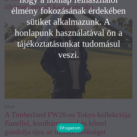
öltözteti egyedi karosszériába
élmény fokozásának érdekében
sütiket alkalmazunk. A
honlapunk használatával ön a
tájékoztatásunkat tudomásul
veszi.
Divat
A Timberland FW26-os Tokyo kollekciója
flanellel, kordbársonnyal és bőrrel
Elfogadom
gondolja újra az időtlen örökséget