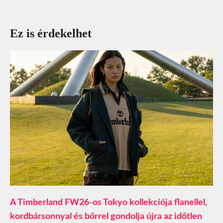
Ez is érdekelhet
A Timberland FW26-os Tokyo kollekciója flanellel,
kordbársonnyal és bőrrel gondolja újra az időtlen