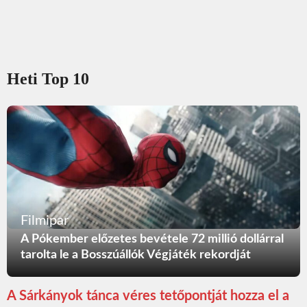
Heti Top 10
Filmipar
A Pókember előzetes bevétele 72 millió dollárral
tarolta le a Bosszúállók Végjáték rekordját
A Sárkányok tánca véres tetőpontját hozza el a