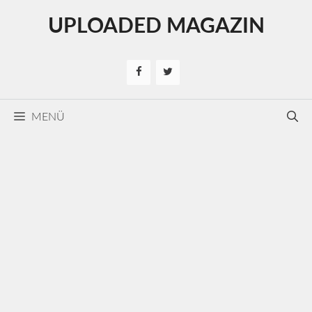
Kilépés
UPLOADED MAGAZIN
a
tartalomba
MENÜ