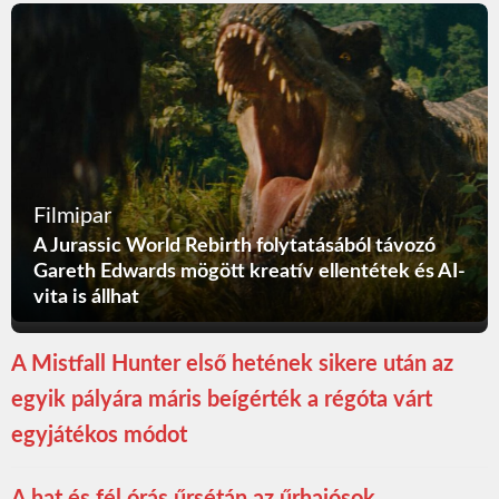
Filmipar
A Jurassic World Rebirth folytatásából távozó
Gareth Edwards mögött kreatív ellentétek és AI-
vita is állhat
A Mistfall Hunter első hetének sikere után az
egyik pályára máris beígérték a régóta várt
egyjátékos módot
A hat és fél órás űrsétán az űrhajósok