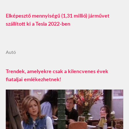
Elképesztő mennyiségű (1,31 millió) járművet
szállított ki a Tesla 2022-ben
Autó
Trendek, amelyekre csak a kilencvenes évek
fiataljai emlékezhetnek!