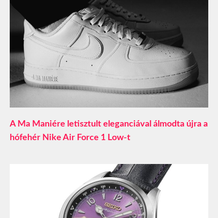
A Ma Maniére letisztult eleganciával álmodta újra a
hófehér Nike Air Force 1 Low-t