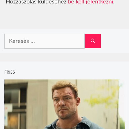
Hozzászólás küldéséhez
be kell jelentkezni
.
Keresés:
FRISS