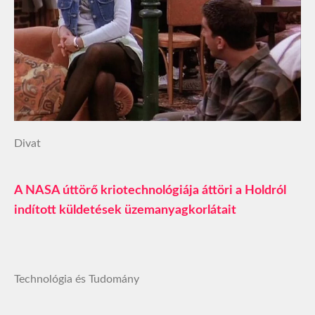
Divat
A NASA úttörő kriotechnológiája áttöri a Holdról
indított küldetések üzemanyagkorlátait
Technológia és Tudomány