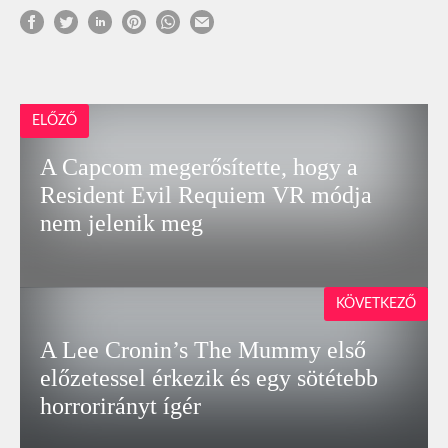
ELŐZŐ
A Capcom megerősítette, hogy a
Resident Evil Requiem VR módja
nem jelenik meg
KÖVETKEZŐ
A Lee Cronin’s The Mummy első
előzetessel érkezik és egy sötétebb
horrorirányt ígér