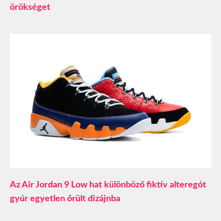
örökséget
Az Air Jordan 9 Low hat különböző fiktív alteregót
gyúr egyetlen őrült dizájnba