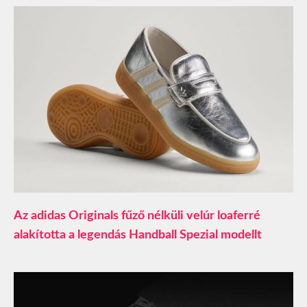
Az adidas Originals fűző nélküli velúr loaferré
alakította a legendás Handball Spezial modellt