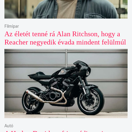
Filmipar
Az életét tenné rá Alan Ritchson, hogy a
Reacher negyedik évada mindent felülmúl
Autó