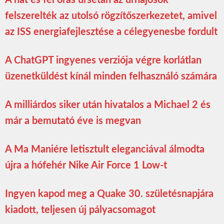
felszerelték az utolsó rögzítőszerkezetet, amivel
az ISS energiafejlesztése a célegyenesbe fordult
A ChatGPT ingyenes verziója végre korlátlan
üzenetküldést kínál minden felhasználó számára
A milliárdos siker után hivatalos a Michael 2 és
már a bemutató éve is megvan
A Ma Maniére letisztult eleganciával álmodta
újra a hófehér Nike Air Force 1 Low-t
Ingyen kapod meg a Quake 30. születésnapjára
kiadott, teljesen új pályacsomagot