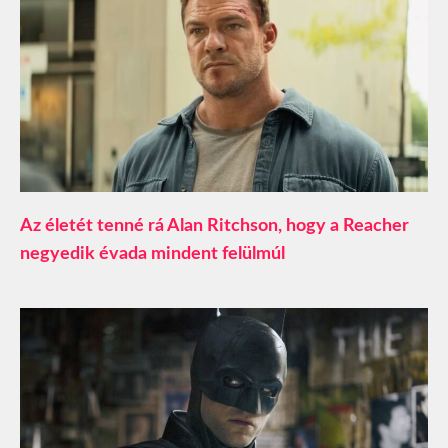
Az életét tenné rá Alan Ritchson, hogy a Reacher
negyedik évada mindent felülmúl