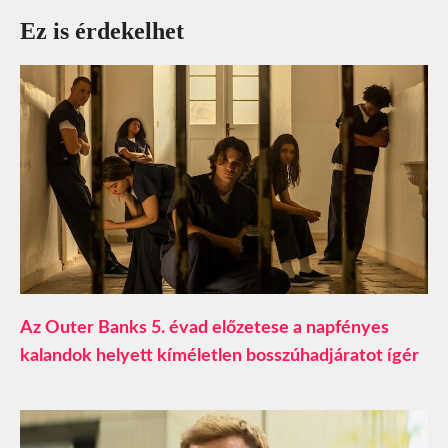
Ez is érdekelhet
Az Outer Banks 5. évad előzetese a napfényes
kalandok helyett kíméletlen bosszúhadjáratot ígér