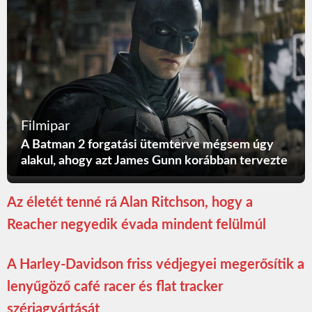
Filmipar
A Batman 2 forgatási ütemterve mégsem úgy
alakul, ahogy azt James Gunn korábban tervezte
Az életét tenné rá Alan Ritchson, hogy a
Reacher negyedik évada mindent felülmúl
A Harley-Davidson friss védjegyei megerősítik a
lenyűgöző café racer és flat tracker
szériagyártását