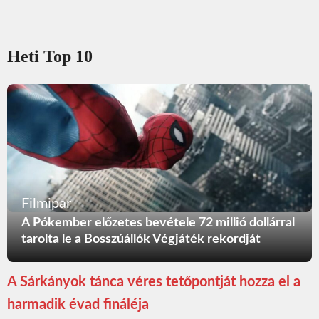
Heti Top 10
Filmipar
A Pókember előzetes bevétele 72 millió dollárral
tarolta le a Bosszúállók Végjáték rekordját
A Sárkányok tánca véres tetőpontját hozza el a
harmadik évad fináléja