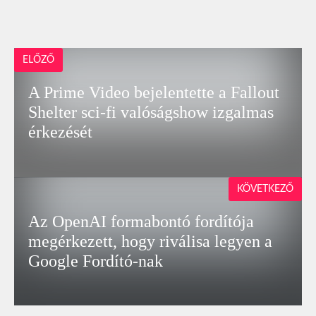
ELŐZŐ
A Prime Video bejelentette a Fallout
Shelter sci-fi valóságshow izgalmas
érkezését
KÖVETKEZŐ
Az OpenAI formabontó fordítója
megérkezett, hogy riválisa legyen a
Google Fordító-nak