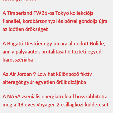
A Timberland FW26-os Tokyo kollekciója
flanellel, kordbársonnyal és bőrrel gondolja újra
az időtlen örökséget
A Bugatti Destrier egy utcára álmodott Bolide,
ami a pályaautók brutalitását öltözteti egyedi
karosszériába
Az Air Jordan 9 Low hat különböző fiktív
alteregót gyúr egyetlen őrült dizájnba
A NASA zseniális energiatrükkel hosszabbította
meg a 48 éves Voyager-2 csillagközi küldetését