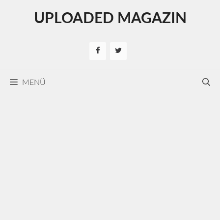
Kilépés
UPLOADED MAGAZIN
a
tartalomba
MENÜ