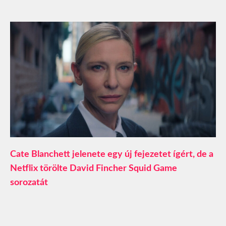
Cate Blanchett jelenete egy új fejezetet ígért, de a
Netflix törölte David Fincher Squid Game
sorozatát