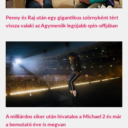
Penny és Raj után egy gigantikus szörnyként tért
vissza valaki az Agymenők legújabb spin-offjában
A milliárdos siker után hivatalos a Michael 2 és már
a bemutató éve is megvan