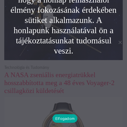
élmény fokozásának érdekében
sütiket alkalmazunk. A
honlapunk használatával ön a
tájékoztatásunkat tudomásul
veszi.
Technológia és Tudomány
A NASA zseniális energiatrükkel
hosszabbította meg a 48 éves Voyager-2
csillagközi küldetését
Elfogadom