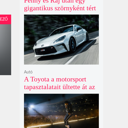
Penny és Raj után egy
gigantikus szörnyként tért
vissza valaki az
EZŐ
Agymenők legújabb spin-
offjában
Autó
A Toyota a motorsport
tapasztalatait ültette át az
új GR86 vezethetőségébe
és biztonságába