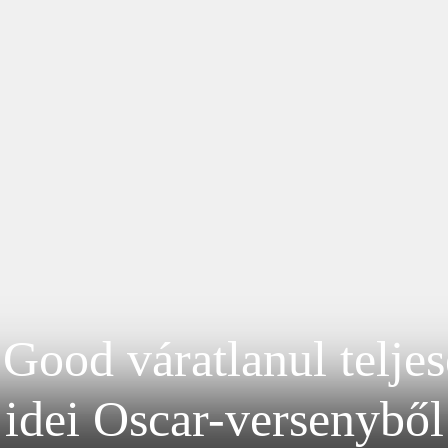
Good váratlanul teljes
idei Oscar-versenyből