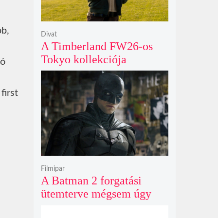
bb,
Divat
A Timberland FW26-os
Tokyo kollekciója
ló
flanellel, kordbársonnyal
és bőrrel gondolja újra az
first
időtlen örökséget
Filmipar
A Batman 2 forgatási
ütemterve mégsem úgy
alakul, ahogy azt James