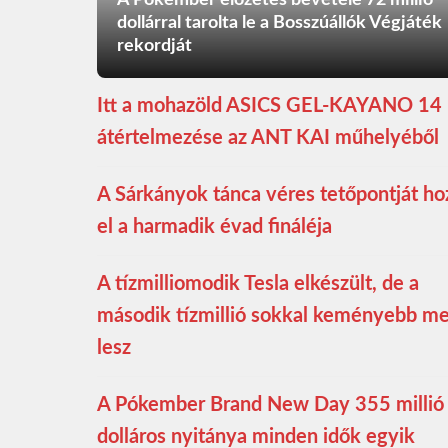
A Pókember előzetes bevétele 72 millió
dollárral tarolta le a Bosszúállók Végjáték
rekordját
Itt a mohazöld ASICS GEL-KAYANO 14
átértelmezése az ANT KAI műhelyéből
A Sárkányok tánca véres tetőpontját ho
el a harmadik évad fináléja
A tízmilliomodik Tesla elkészült, de a
második tízmillió sokkal keményebb m
lesz
A Pókember Brand New Day 355 millió
dolláros nyitánya minden idők egyik