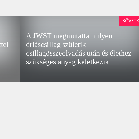
KÖVETK
A JWST megmutatta milyen
tel
óriáscsillag születik
csillagösszeolvadás után és élethez
szükséges anyag keletkezik