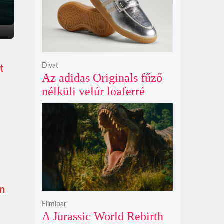
Divat
t
Az adidas Originals fűző
nélküli velúr loaferré
alakította a legendás
Handball Spezial modellt
en
Filmipar
A Jurassic World Rebirth