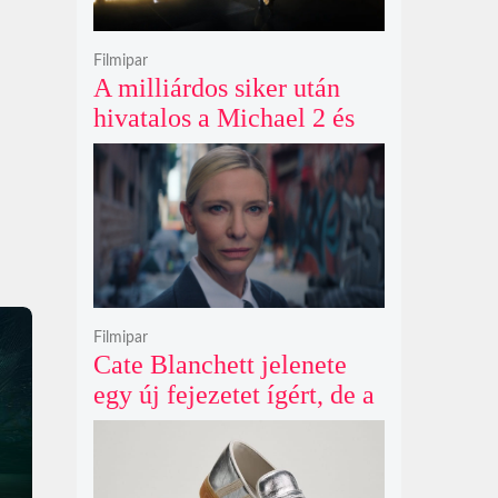
Filmipar
A milliárdos siker után
hivatalos a Michael 2 és
már a bemutató éve is
megvan
Filmipar
Cate Blanchett jelenete
egy új fejezetet ígért, de a
Netflix törölte David
Fincher Squid Game
sorozatát