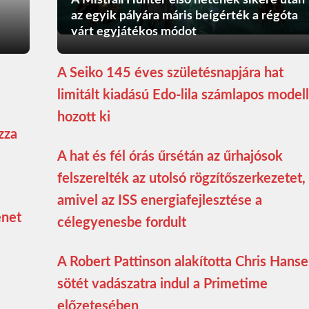
A Mistfall Hunter első hetének sikere után
az egyik pályára máris beígérték a régóta
várt egyjátékos módot
A Seiko 145 éves születésnapjára hat
limitált kiadású Edo-lila számlapos modell
hozott ki
zza
A hat és fél órás űrsétán az űrhajósok
felszerelték az utolsó rögzítőszerkezetet,
amivel az ISS energiafejlesztése a
enet
célegyenesbe fordult
A Robert Pattinson alakította Chris Hans
sötét vadászatra indul a Primetime
előzetesében