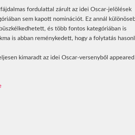
jdalmas fordulattal zárult az idei Oscar-jelölések
egóriában sem kapott nominációt. Ez annál különöse
 büszkélkedhetett, és több fontos kategóriában is
akma is abban reménykedett, hogy a folytatás hason
ljesen kimaradt az idei Oscar-versenyből appeared 
e