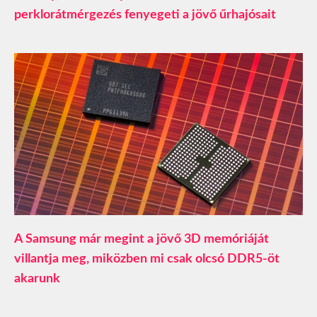
perklorátmérgezés fenyegeti a jövő űrhajósait
A Samsung már megint a jövő 3D memóriáját
villantja meg, miközben mi csak olcsó DDR5-öt
akarunk