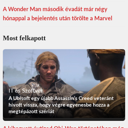
A Wonder Man második évadát már négy
hónappal a bejelentés után törölte a Marvel
Most felkapott
IT és Szoftver
A Ubisoft egy újabb Assassin’s Creed veteránt
hívott vissza, hogy végre egyenesbe hozza a
megtépázott szériát