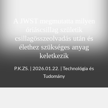
A JWST megmutatta milyen
óriáscsillag születik
csillagösszeolvadás után és
élethez szükséges anyag
keletkezik
P.K.ZS.
|
2026.01.22.
|
Technológia és
Tudomány