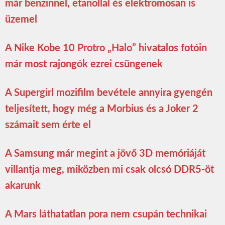
már benzinnel, etanollal és elektromosan is
üzemel
A Nike Kobe 10 Protro „Halo” hivatalos fotóin
már most rajongók ezrei csüngenek
A Supergirl mozifilm bevétele annyira gyengén
teljesített, hogy még a Morbius és a Joker 2
számait sem érte el
A Samsung már megint a jövő 3D memóriáját
villantja meg, miközben mi csak olcsó DDR5-öt
akarunk
A Mars láthatatlan pora nem csupán technikai