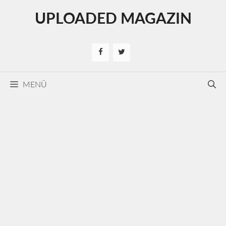
Kilépés
UPLOADED MAGAZIN
a
tartalomba
MENÜ