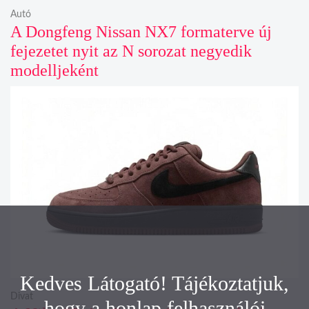
Autó
A Dongfeng Nissan NX7 formaterve új
fejezetet nyit az N sorozat negyedik
modelljeként
Kedves Látogató! Tájékoztatjuk,
Divat
hogy a honlap felhasználói