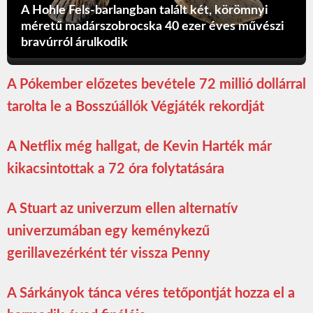
A Hohle Fels-barlangban talált két, körömnyi
méretű madárszobrocska 40 ezer éves művészi
bravúrról árulkodik
A Pókember előzetes bevétele 72 millió dollárral
tarolta le a Bosszúállók Végjáték rekordját
A Netflix még hallgat, de Kevin Harték már
kikacsintottak a 72 óra folytatására
A Stuart az univerzum ellen alternatív
univerzumában egy keménykezű
gerillavezérként tér vissza Penny
A Sárkányok tánca véres tetőpontját hozza el a