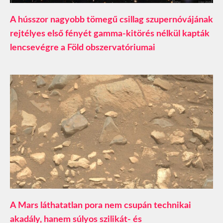
A hússzor nagyobb tömegű csillag szupernóvájának
rejtélyes első fényét gamma-kitörés nélkül kapták
lencsevégre a Föld obszervatóriumai
A Mars láthatatlan pora nem csupán technikai
akadály, hanem súlyos szilikát- és