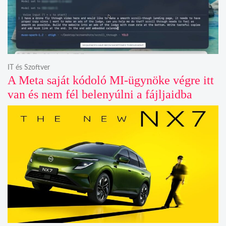
IT és Szoftver
A Meta saját kódoló MI-ügynöke végre itt
van és nem fél belenyúlni a fájljaidba