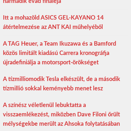
harmadik évad fináléja
Itt a mohazöld ASICS GEL-KAYANO 14
átértelmezése az ANT KAI műhelyéből
A TAG Heuer, a Team Ikuzawa és a Bamford
közös limitált kiadású Carrera kronográfja
újradefiniálja a motorsport-örökséget
A tízmilliomodik Tesla elkészült, de a második
tízmillió sokkal keményebb menet lesz
A színész véletlenül lebuktatta a
visszaemlékezést, miközben Dave Filoni őrült
mélységekbe merült az Ahsoka folytatásában