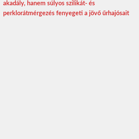
akadály, hanem súlyos szilikát- és
perklorátmérgezés fenyegeti a jövő űrhajósait