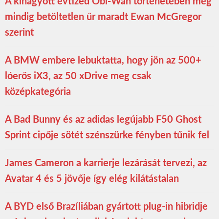
A kihagyott évtized Obi-Wan történetében még
mindig betöltetlen űr maradt Ewan McGregor
szerint
A BMW embere lebuktatta, hogy jön az 500+
lóerős iX3, az 50 xDrive meg csak
középkategória
A Bad Bunny és az adidas legújabb F50 Ghost
Sprint cipője sötét szénszürke fényben tűnik fel
James Cameron a karrierje lezárását tervezi, az
Avatar 4 és 5 jövője így elég kilátástalan
A BYD első Brazíliában gyártott plug-in hibridje