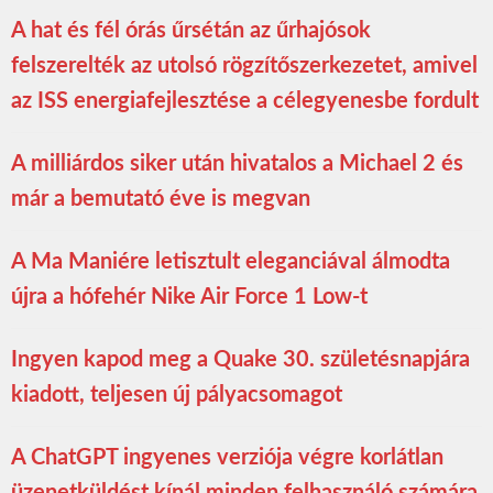
A hat és fél órás űrsétán az űrhajósok
felszerelték az utolsó rögzítőszerkezetet, amivel
az ISS energiafejlesztése a célegyenesbe fordult
A milliárdos siker után hivatalos a Michael 2 és
már a bemutató éve is megvan
A Ma Maniére letisztult eleganciával álmodta
újra a hófehér Nike Air Force 1 Low-t
Ingyen kapod meg a Quake 30. születésnapjára
kiadott, teljesen új pályacsomagot
A ChatGPT ingyenes verziója végre korlátlan
üzenetküldést kínál minden felhasználó számára