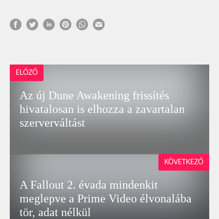
ELŐZŐ
Az új Dune Awakening frissítés
hivatalosan is elhozza a zavartalan
szerverváltást
KÖVETKEZŐ
A Fallout 2. évada mindenkit
meglepve a Prime Video élvonalába
tör, adat nélkül