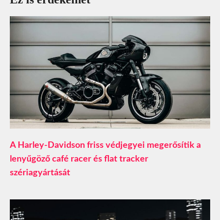
A Harley-Davidson friss védjegyei megerősítik a
lenyűgöző café racer és flat tracker
szériagyártását