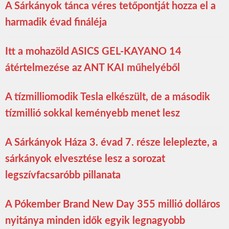
A Sárkányok tánca véres tetőpontját hozza el a
harmadik évad fináléja
Itt a mohazöld ASICS GEL-KAYANO 14
átértelmezése az ANT KAI műhelyéből
A tízmilliomodik Tesla elkészült, de a második
tízmillió sokkal keményebb menet lesz
A Sárkányok Háza 3. évad 7. része leleplezte, a
sárkányok elvesztése lesz a sorozat
legszívfacsaróbb pillanata
A Pókember Brand New Day 355 millió dolláros
nyitánya minden idők egyik legnagyobb