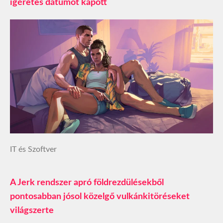
ígéretes dátumot kapott
IT és Szoftver
A Jerk rendszer apró földrezdülésekből
pontosabban jósol közelgő vulkánkitöréseket
világszerte