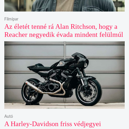
Filmipar
Az életét tenné rá Alan Ritchson, hogy a
Reacher negyedik évada mindent felülmúl
Autó
A Harley-Davidson friss védjegyei