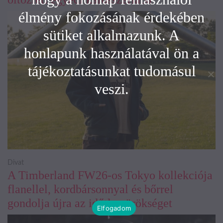
élmény fokozásának érdekében
sütiket alkalmazunk. A
honlapunk használatával ön a
tájékoztatásunkat tudomásul
veszi.
Divat
A Timberland FW26-os Tokyo kollekciója
flanellel, kordbársonnyal és bőrrel
gondolja újra az időtlen örökséget
Elfogadom