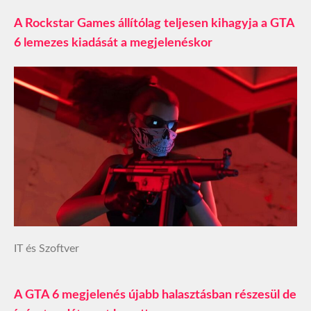
A Rockstar Games állítólag teljesen kihagyja a GTA
6 lemezes kiadását a megjelenéskor
IT és Szoftver
A GTA 6 megjelenés újabb halasztásban részesül de