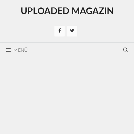
Kilépés
UPLOADED MAGAZIN
a
tartalomba
MENÜ