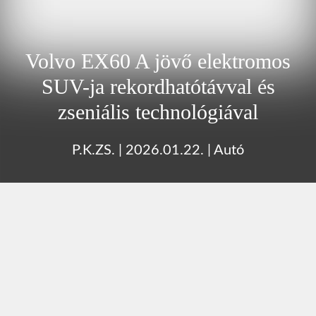
Volvo EX60 A jövő elektromos
SUV-ja rekordhatótávval és
zseniális technológiával
P.K.ZS.
|
2026.01.22.
|
Autó