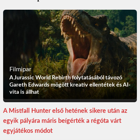
Filmipar
A Jurassic World Rebirth folytatásából távozó
Gareth Edwards mögött kreatív ellentétek és AI-
vita is állhat
A Mistfall Hunter első hetének sikere után az
egyik pályára máris beígérték a régóta várt
egyjátékos módot