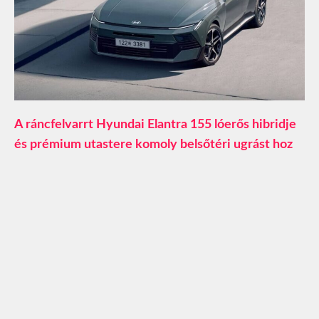
A ráncfelvarrt Hyundai Elantra 155 lóerős hibridje
és prémium utastere komoly belsőtéri ugrást hoz