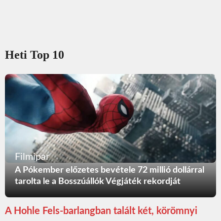
Heti Top 10
Filmipar
A Pókember előzetes bevétele 72 millió dollárral
tarolta le a Bosszúállók Végjáték rekordját
A Hohle Fels-barlangban talált két, körömnyi