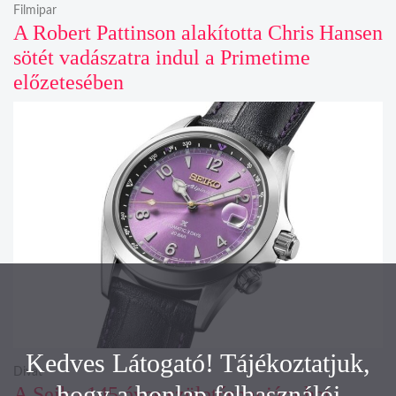
Filmipar
A Robert Pattinson alakította Chris Hansen
sötét vadászatra indul a Primetime
előzetesében
Kedves Látogató! Tájékoztatjuk,
Divat
hogy a honlap felhasználói
A Seiko 145 éves születésnapjára hat