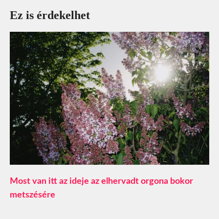
Ez is érdekelhet
Most van itt az ideje az elhervadt orgona bokor
metszésére