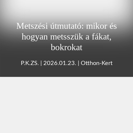
Metszési útmutató: mikor és
hogyan metsszük a fákat,
bokrokat
P.K.ZS.
|
2026.01.23.
|
Otthon-Kert