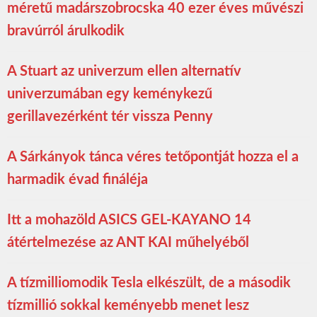
méretű madárszobrocska 40 ezer éves művészi
bravúrról árulkodik
A Stuart az univerzum ellen alternatív
univerzumában egy keménykezű
gerillavezérként tér vissza Penny
A Sárkányok tánca véres tetőpontját hozza el a
harmadik évad fináléja
Itt a mohazöld ASICS GEL-KAYANO 14
átértelmezése az ANT KAI műhelyéből
A tízmilliomodik Tesla elkészült, de a második
tízmillió sokkal keményebb menet lesz