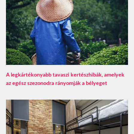
A legkártékonyabb tavaszi kertészhibák, amelyek
az egész szezonodra rányomják a bélyeget