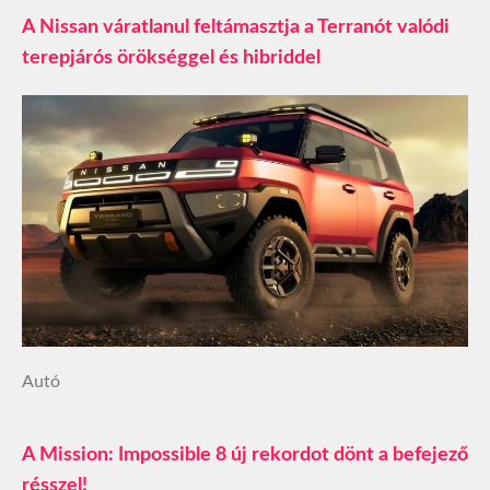
A Nissan váratlanul feltámasztja a Terranót valódi
terepjárós örökséggel és hibriddel
Autó
A Mission: Impossible 8 új rekordot dönt a befejező
résszel!