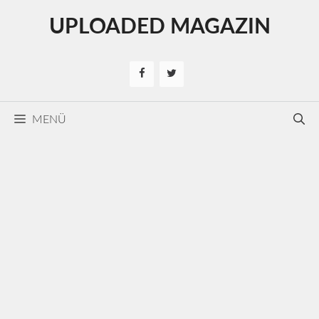
Kilépés
UPLOADED MAGAZIN
a
tartalomba
MENÜ