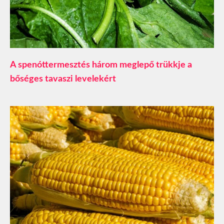
A spenóttermesztés három meglepő trükkje a
bőséges tavaszi levelekért