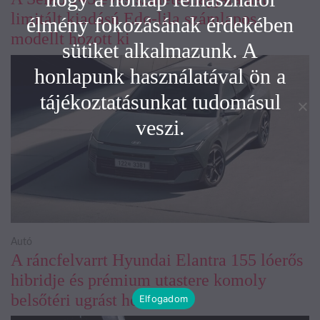
limitált kiadású Edo-lila számlapos
élmény fokozásának érdekében
modellt hozott ki
sütiket alkalmazunk. A
honlapunk használatával ön a
tájékoztatásunkat tudomásul
veszi.
Autó
A ráncfelvarrt Hyundai Elantra 155 lóerős
hibridje és prémium utastere komoly
belsőtéri ugrást hoz
Elfogadom