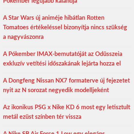
Pókember legújabb kalandja
A Star Wars új animéje hibátlan Rotten
Tomatoes értékeléssel bizonyítja nincs szükség
a nagyvászonra
A Pókember IMAX-bemutatóját az Odüsszeia
exkluzív vetítési időszakának lejárta hozza el
A Dongfeng Nissan NX7 formaterve új fejezetet
nyit az N sorozat negyedik modelljeként
Az ikonikus PSG x Nike KD 6 most egy letisztult
metál ezüst színben tér vissza
A Nike SB Air Force 1 Low egy elegáns