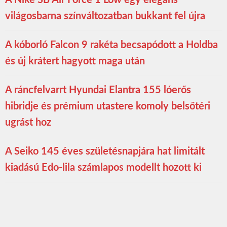
világosbarna színváltozatban bukkant fel újra
A kóborló Falcon 9 rakéta becsapódott a Holdba
és új krátert hagyott maga után
A ráncfelvarrt Hyundai Elantra 155 lóerős
hibridje és prémium utastere komoly belsőtéri
ugrást hoz
A Seiko 145 éves születésnapjára hat limitált
kiadású Edo-lila számlapos modellt hozott ki