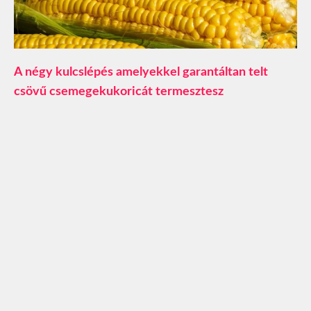
A négy kulcslépés amelyekkel garantáltan telt
csövű csemegekukoricát termesztesz