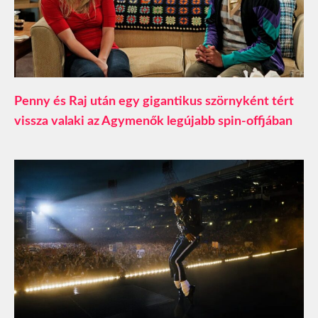
Penny és Raj után egy gigantikus szörnyként tért
vissza valaki az Agymenők legújabb spin-offjában