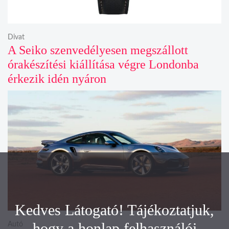
Divat
A Seiko szenvedélyesen megszállott
órakészítési kiállítása végre Londonba
érkezik idén nyáron
Kedves Látogató! Tájékoztatjuk,
hogy a honlap felhasználói
Autó