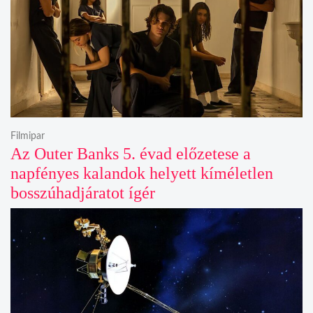
Filmipar
Az Outer Banks 5. évad előzetese a
napfényes kalandok helyett kíméletlen
bosszúhadjáratot ígér