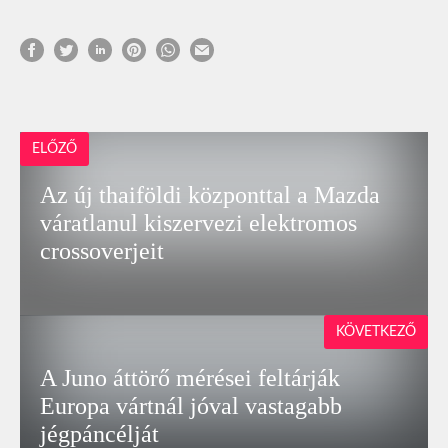
ELŐZŐ
Az új thaiföldi központtal a Mazda
váratlanul kiszervezi elektromos
crossoverjeit
KÖVETKEZŐ
A Juno áttörő mérései feltárják
Europa vártnál jóval vastagabb
jégpáncélját