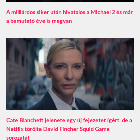
A milliárdos siker után hivatalos a Michael 2 és már
a bemutató éve is megvan
Cate Blanchett jelenete egy új fejezetet ígért, de a
Netflix törölte David Fincher Squid Game
sorozatát