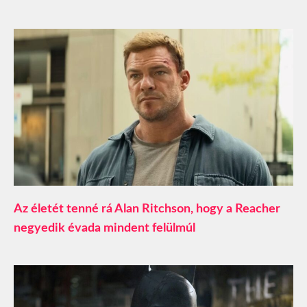
Az életét tenné rá Alan Ritchson, hogy a Reacher
negyedik évada mindent felülmúl