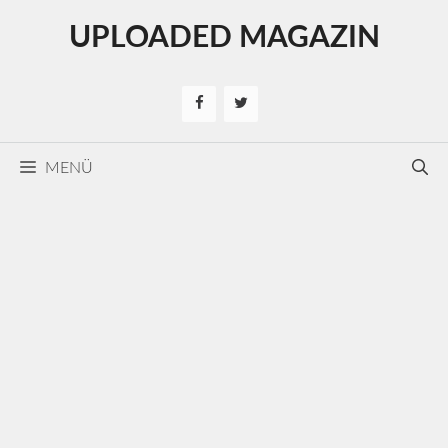
Kilépés
UPLOADED MAGAZIN
a
tartalomba
MENÜ