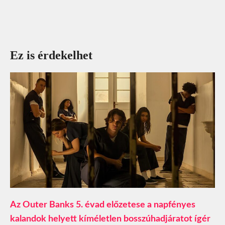
Ez is érdekelhet
Az Outer Banks 5. évad előzetese a napfényes
kalandok helyett kíméletlen bosszúhadjáratot ígér