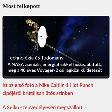
Most felkapott
Technológia és Tudomány
A NASA zseniális energiatrükkel hosszabbította
meg a 48 éves Voyager-2 csillagközi küldetését
Itt az első fotó a Nike Caitlin 1 Hot Punch
cipőjéről brutálisan ütős színben
A Seiko szenvedélyesen megszállott