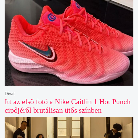
Divat
Itt az első fotó a Nike Caitlin 1 Hot Punch
cipőjéről brutálisan ütős színben