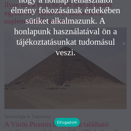
Ilyen lett a Porsche 300 órán át festett
élmény fokozásának érdekében
egyedi 911 Turbo S-e, ami ausztrál
sütiket alkalmazunk. A
naplementéből született
honlapunk használatával ön a
tájékoztatásunkat tudomásul
veszi.
Technológia és Tudomány
Elfogadom
A Vörös Piramis közelében található