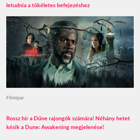
letudnia a tökéletes befejezéshez
Filmipar
Rossz hír a Dűne rajongók számára! Néhány hetet
késik a Dune: Awakening megjelenése!