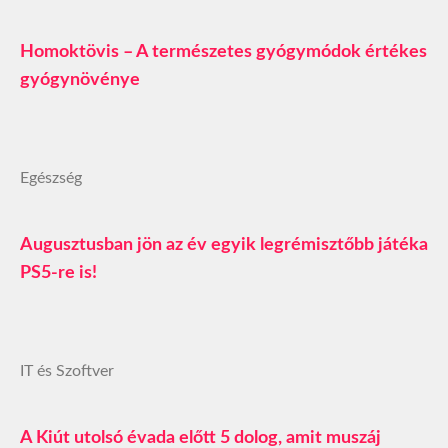
Homoktövis – A természetes gyógymódok értékes
gyógynövénye
Egészség
Augusztusban jön az év egyik legrémisztőbb játéka
PS5-re is!
IT és Szoftver
A Kiút utolsó évada előtt 5 dolog, amit muszáj