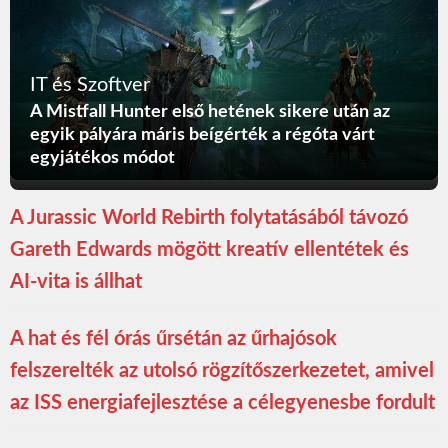
IT és Szoftver
A Mistfall Hunter első hetének sikere után az
egyik pályára máris beígérték a régóta várt
egyjátékos módot
A Jurassic World Rebirth folytatásából távozó
Gareth Edwards mögött kreatív ellentétek és
AI-vita is állhat
A hat és fél órás űrsétán az űrhajósok
felszerelték az utolsó rögzítőszerkezetet, amivel
az ISS energiafejlesztése a célegyenesbe fordult