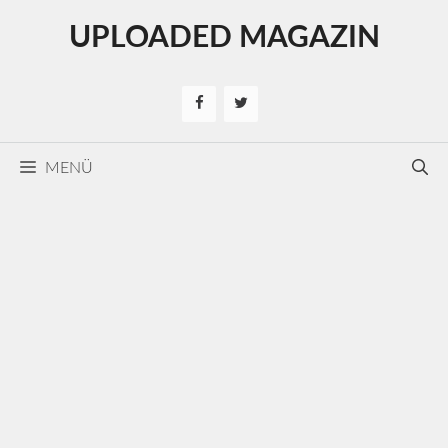
Kilépés
UPLOADED MAGAZIN
a
tartalomba
MENÜ