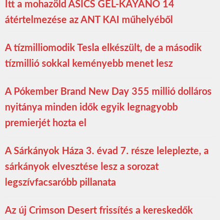
Itt a mohazöld ASICS GEL-KAYANO 14
átértelmezése az ANT KAI műhelyéből
A tízmilliomodik Tesla elkészült, de a második
tízmillió sokkal keményebb menet lesz
A Pókember Brand New Day 355 millió dolláros
nyitánya minden idők egyik legnagyobb
premierjét hozta el
A Sárkányok Háza 3. évad 7. része leleplezte, a
sárkányok elvesztése lesz a sorozat
legszívfacsaróbb pillanata
Az új Crimson Desert frissítés a kereskedők