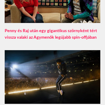
Penny és Raj után egy gigantikus szörnyként tért
vissza valaki az Agymenők legújabb spin-offjában