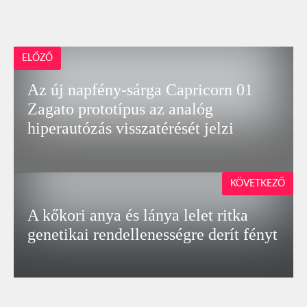
ELŐZŐ
Az új napfény-sárga Capricorn 01
Zagato prototípus az analóg
hiperautózás visszatérését jelzi
KÖVETKEZŐ
A kőkori anya és lánya lelet ritka
genetikai rendellenességre derít fényt