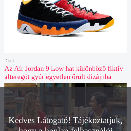
Divat
Az Air Jordan 9 Low hat különböző fiktív
alteregót gyúr egyetlen őrült dizájnba
Kedves Látogató! Tájékoztatjuk,
hogy a honlap felhasználói