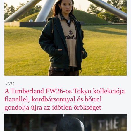
Divat
A Timberland FW26-os Tokyo kollekciója
flanellel, kordbársonnyal és bőrrel
gondolja újra az időtlen örökséget