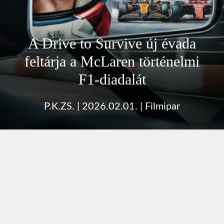
A Drive to Survive új évada
feltárja a McLaren történelmi
F1‑diadalát
P.K.ZS.
|
2026.02.01.
|
Filmipar