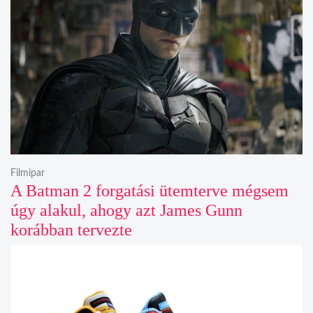
Filmipar
A Batman 2 forgatási ütemterve mégsem
úgy alakul, ahogy azt James Gunn
korábban tervezte