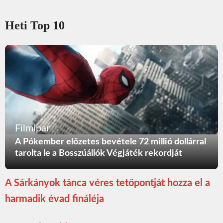
Heti Top 10
Filmipar
A Pókember előzetes bevétele 72 millió dollárral
tarolta le a Bosszúállók Végjáték rekordját
A Sárkányok tánca véres tetőpontját hozza el a
harmadik évad fináléja