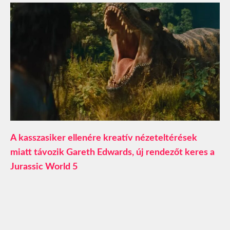
A kasszasiker ellenére kreatív nézeteltérések
miatt távozik Gareth Edwards, új rendezőt keres a
Jurassic World 5