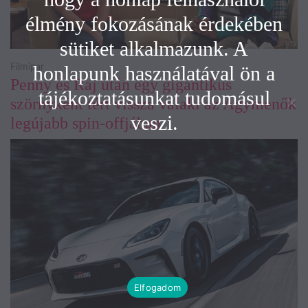
élmény fokozásának érdekében
sütiket alkalmazunk. A
honlapunk használatával ön a
Filmipar
Penny és Raj után egy gigantikus
tájékoztatásunkat tudomásul
szörnyként tért vissza valaki az Agymenők
veszi.
legújabb spin-offjában
Elfogadom