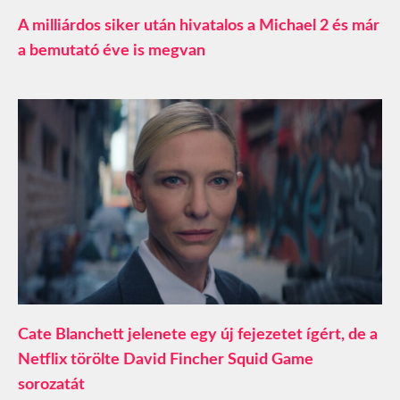
A milliárdos siker után hivatalos a Michael 2 és már
a bemutató éve is megvan
Cate Blanchett jelenete egy új fejezetet ígért, de a
Netflix törölte David Fincher Squid Game
sorozatát