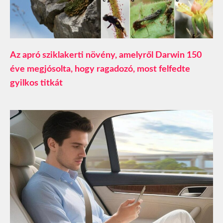
Az apró sziklakerti növény, amelyről Darwin 150
éve megjósolta, hogy ragadozó, most felfedte
gyilkos titkát