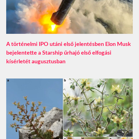
A történelmi IPO utáni első jelentésben Elon Musk
bejelentette a Starship űrhajó első elfogási
kísérletét augusztusban