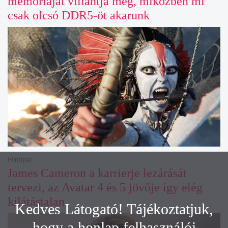
memóriáját villantja meg, miközben mi
csak olcsó DDR5-öt akarunk
Filmipar
James Cameron a karrierje lezárását
tervezi, az Avatar 4 és 5 jövője így elég
kilátástalan
Kedves Látogató! Tájékoztatjuk,
hogy a honlap felhasználói