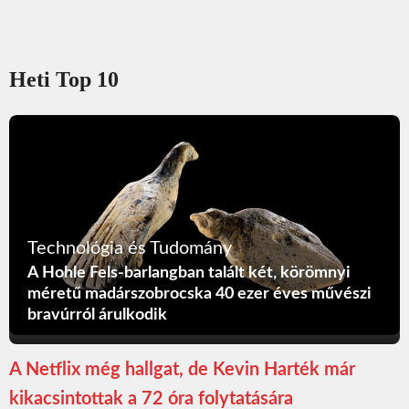
Heti Top 10
Technológia és Tudomány
A Hohle Fels-barlangban talált két, körömnyi
méretű madárszobrocska 40 ezer éves művészi
bravúrról árulkodik
A Netflix még hallgat, de Kevin Harték már
kikacsintottak a 72 óra folytatására