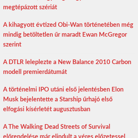
megtépázott szériát
A kihagyott évtized Obi-Wan történetében még
mindig betöltetlen űr maradt Ewan McGregor
szerint
A DTLR leleplezte a New Balance 2010 Carbon
modell premierdátumát
A történelmi IPO utáni első jelentésben Elon
Musk bejelentette a Starship űrhajó első
elfogási kísérletét augusztusban
A The Walking Dead Streets of Survival
előrendelése már elindult a véres előzetessel