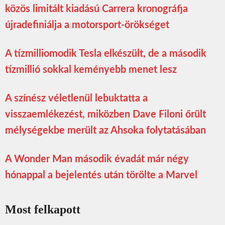
közös limitált kiadású Carrera kronográfja
újradefiniálja a motorsport-örökséget
A tízmilliomodik Tesla elkészült, de a második
tízmillió sokkal keményebb menet lesz
A színész véletlenül lebuktatta a
visszaemlékezést, miközben Dave Filoni őrült
mélységekbe merült az Ahsoka folytatásában
A Wonder Man második évadát már négy
hónappal a bejelentés után törölte a Marvel
Most felkapott