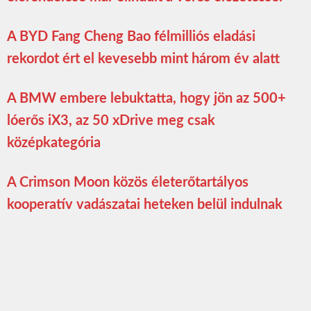
A BYD Fang Cheng Bao félmilliós eladási
rekordot ért el kevesebb mint három év alatt
A BMW embere lebuktatta, hogy jön az 500+
lóerős iX3, az 50 xDrive meg csak
középkategória
A Crimson Moon közös életerőtartályos
kooperatív vadászatai heteken belül indulnak