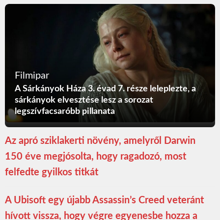
Filmipar
A Sárkányok Háza 3. évad 7. része leleplezte, a
sárkányok elvesztése lesz a sorozat
legszívfacsaróbb pillanata
Az apró sziklakerti növény, amelyről Darwin
150 éve megjósolta, hogy ragadozó, most
felfedte gyilkos titkát
A Ubisoft egy újabb Assassin’s Creed veteránt
hívott vissza, hogy végre egyenesbe hozza a