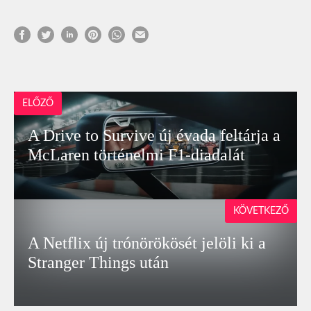
ELŐZŐ
A Drive to Survive új évada feltárja a
McLaren történelmi F1‑diadalát
KÖVETKEZŐ
A Netflix új trónörökösét jelöli ki a
Stranger Things után