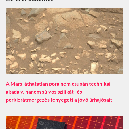
A Mars láthatatlan pora nem csupán technikai
akadály, hanem súlyos szilikát- és
perklorátmérgezés fenyegeti a jövő űrhajósait