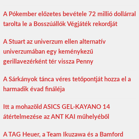
A Pókember előzetes bevétele 72 millió dollárral
tarolta le a Bosszúállók Végjáték rekordját
A Stuart az univerzum ellen alternatív
univerzumában egy keménykezű
gerillavezérként tér vissza Penny
A Sárkányok tánca véres tetőpontját hozza el a
harmadik évad fináléja
Itt a mohazöld ASICS GEL-KAYANO 14
átértelmezése az ANT KAI műhelyéből
A TAG Heuer, a Team Ikuzawa és a Bamford