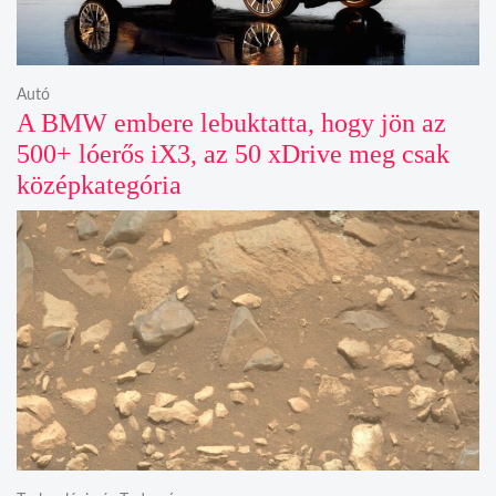
Autó
A BMW embere lebuktatta, hogy jön az
500+ lóerős iX3, az 50 xDrive meg csak
középkategória