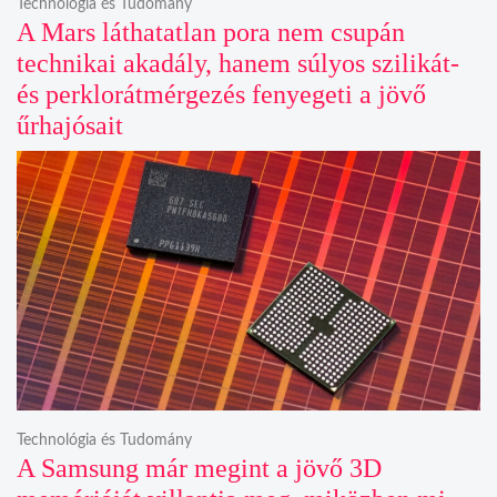
Technológia és Tudomány
A Mars láthatatlan pora nem csupán
technikai akadály, hanem súlyos szilikát-
és perklorátmérgezés fenyegeti a jövő
űrhajósait
Technológia és Tudomány
A Samsung már megint a jövő 3D