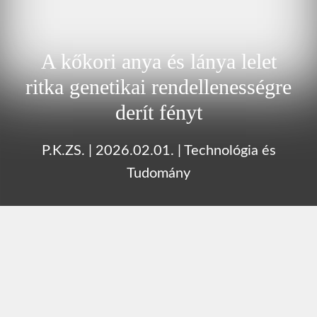
A kőkori anya és lánya lelet
ritka genetikai rendellenességre
derít fényt
P.K.ZS.
|
2026.02.01.
|
Technológia és
Tudomány