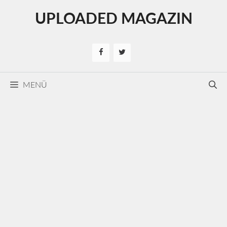
Kilépés
UPLOADED MAGAZIN
a
tartalomba
MENÜ