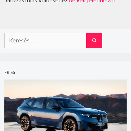
Hozzászólás küldéséhez
be kell jelentkezni
.
Keresés:
FRISS