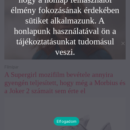
élmény fokozásának érdekében
sütiket alkalmazunk. A
honlapunk használatával ön a
tájékoztatásunkat tudomásul
veszi.
Filmipar
A Supergirl mozifilm bevétele annyira
gyengén teljesített, hogy még a Morbius és
a Joker 2 számait sem érte el
Elfogadom