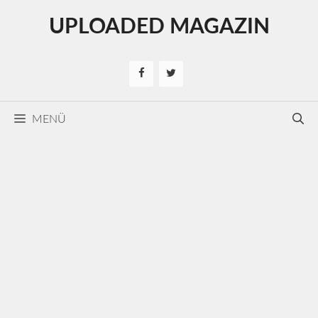
Kilépés
UPLOADED MAGAZIN
a
tartalomba
MENÜ