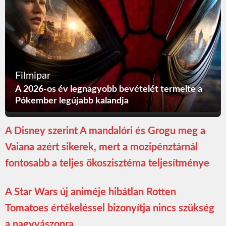
Filmipar
A 2026-os év legnagyobb bevételét termelte a
Pókember legújabb kalandja
A Disney szerint A mandalóri és Grogu meg a
Vaiana azért sikerek, mert a mozipénztárnál
fontosabb a teljes ökoszisztéma teljesítménye
A Star Wars új animéje hibátlan Rotten
Tomatoes értékeléssel bizonyítja nincs szükség
a nagyvászonra