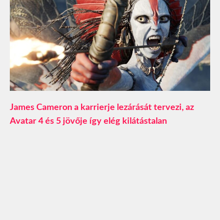
James Cameron a karrierje lezárását tervezi, az
Avatar 4 és 5 jövője így elég kilátástalan