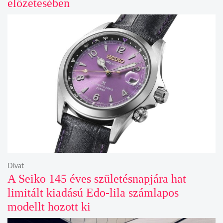
előzetesében
Divat
A Seiko 145 éves születésnapjára hat
limitált kiadású Edo-lila számlapos
modellt hozott ki