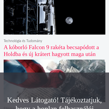
Technológia és Tudomány
A kóborló Falcon 9 rakéta becsapódott a
Holdba és új krátert hagyott maga után
Kedves Látogató! Tájékoztatjuk,
hogy a honlap felhasználói
Filmipar