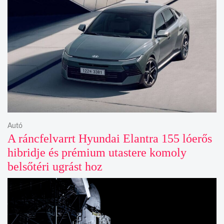
Autó
A ráncfelvarrt Hyundai Elantra 155 lóerős
hibridje és prémium utastere komoly
belsőtéri ugrást hoz