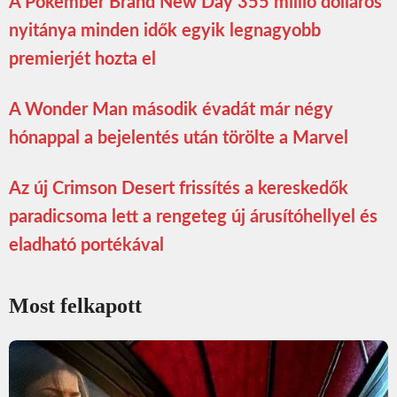
A Pókember Brand New Day 355 millió dolláros
nyitánya minden idők egyik legnagyobb
premierjét hozta el
A Wonder Man második évadát már négy
hónappal a bejelentés után törölte a Marvel
Az új Crimson Desert frissítés a kereskedők
paradicsoma lett a rengeteg új árusítóhellyel és
eladható portékával
Most felkapott