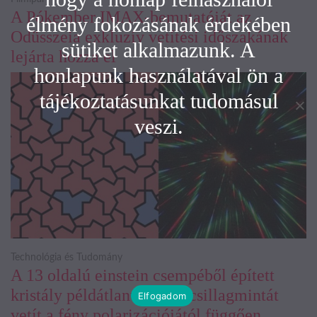
A Pókember IMAX-bemutatóját az
élmény fokozásának érdekében
Odüsszeia exkluzív vetítési időszakának
sütiket alkalmazunk. A
lejárta hozza el
honlapunk használatával ön a
tájékoztatásunkat tudomásul
veszi.
Technológia és Tudomány
A 13 oldalú einstein csempéből épített
kristály példátlanul forgó csillagmintát
Elfogadom
vetít a fény polarizációjától függően