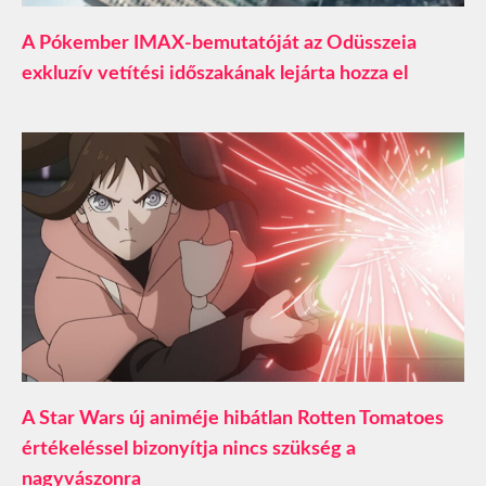
A Pókember IMAX-bemutatóját az Odüsszeia
exkluzív vetítési időszakának lejárta hozza el
A Star Wars új animéje hibátlan Rotten Tomatoes
értékeléssel bizonyítja nincs szükség a
nagyvászonra