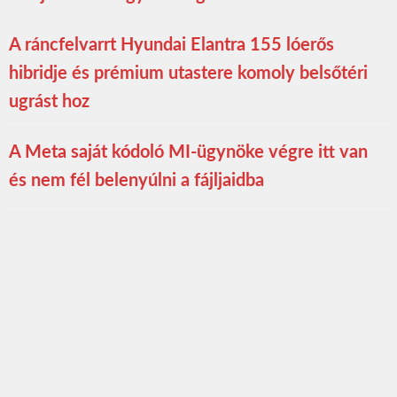
A ráncfelvarrt Hyundai Elantra 155 lóerős
hibridje és prémium utastere komoly belsőtéri
ugrást hoz
A Meta saját kódoló MI-ügynöke végre itt van
és nem fél belenyúlni a fájljaidba