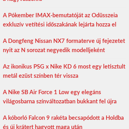
A Pókember IMAX-bemutatóját az Odüsszeia
exkluzív vetítési időszakának lejárta hozza el
A Dongfeng Nissan NX7 formaterve új fejezetet
nyit az N sorozat negyedik modelljeként
Az ikonikus PSG x Nike KD 6 most egy letisztult
metál ezüst színben tér vissza
A Nike SB Air Force 1 Low egy elegáns
világosbarna színváltozatban bukkant fel újra
A kóborló Falcon 9 rakéta becsapódott a Holdba
és új krátert hagyott maga után