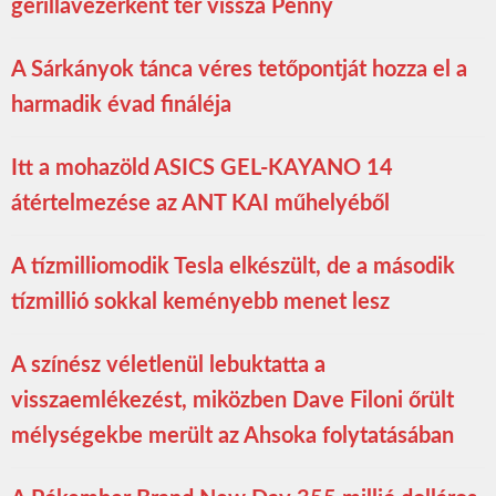
gerillavezérként tér vissza Penny
A Sárkányok tánca véres tetőpontját hozza el a
harmadik évad fináléja
Itt a mohazöld ASICS GEL-KAYANO 14
átértelmezése az ANT KAI műhelyéből
A tízmilliomodik Tesla elkészült, de a második
tízmillió sokkal keményebb menet lesz
A színész véletlenül lebuktatta a
visszaemlékezést, miközben Dave Filoni őrült
mélységekbe merült az Ahsoka folytatásában