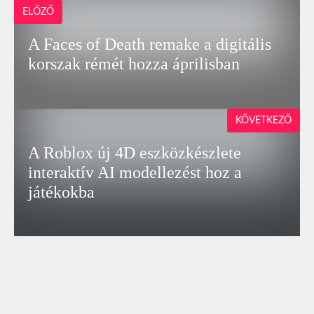
ELŐZŐ
A Faces of Death remake a digitális
korszak rémét hozza áprilisban
KÖVETKEZŐ
A Roblox új 4D eszközkészlete
interaktív AI modellezést hoz a
játékokba