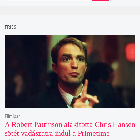
FRISS
Filmipar
A Robert Pattinson alakította Chris Hansen
sötét vadászatra indul a Primetime