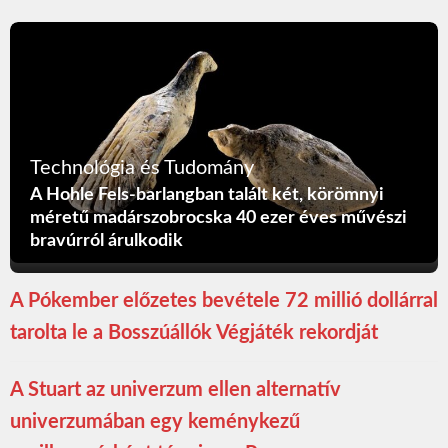
Technológia és Tudomány
A Hohle Fels-barlangban talált két, körömnyi
méretű madárszobrocska 40 ezer éves művészi
bravúrról árulkodik
A Pókember előzetes bevétele 72 millió dollárral
tarolta le a Bosszúállók Végjáték rekordját
A Stuart az univerzum ellen alternatív
univerzumában egy keménykezű