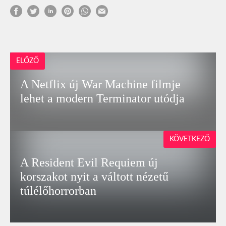
ELŐZŐ
A Netflix új War Machine filmje
lehet a modern Terminator utódja
KÖVETKEZŐ
A Resident Evil Requiem új
korszakot nyit a váltott nézetű
túlélőhorrorban