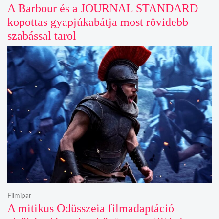
A Barbour és a JOURNAL STANDARD
kopottas gyapjúkabátja most rövidebb
szabással tarol
Filmipar
A mitikus Odüsszeia filmadaptáció