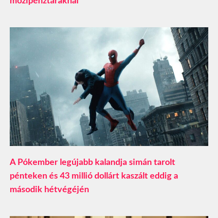
mozipénztáraknál
A Pókember legújabb kalandja simán tarolt
pénteken és 43 millió dollárt kaszált eddig a
második hétvégéjén