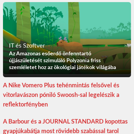
IT és Szoftver
Az Amazonas esőerdő önfenntartó
újjászületését szimuláló Polyzonia friss
szemléletet hoz az ökológiai játékok világába
A Nike Vomero Plus tehénmintás felsővel és
vitorlavászon póniló Swoosh-sal legelészik a
reflektorfényben
A Barbour és a JOURNAL STANDARD kopottas
gyapjúkabátja most rövidebb szabással tarol