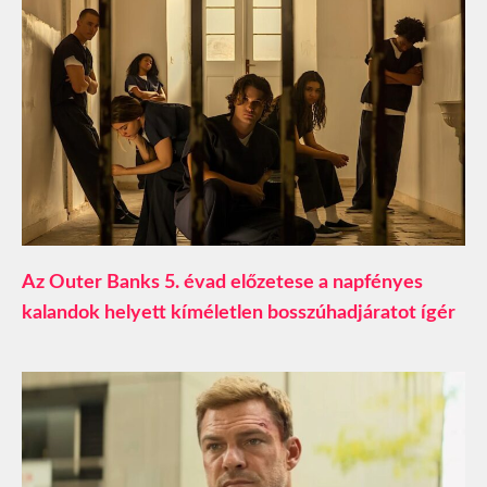
Az Outer Banks 5. évad előzetese a napfényes
kalandok helyett kíméletlen bosszúhadjáratot ígér