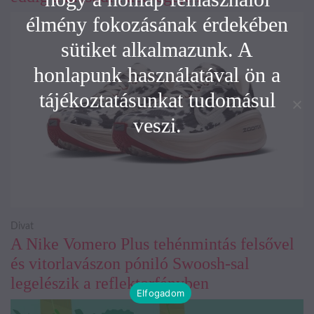
élmény fokozásának érdekében
sütiket alkalmazunk. A
honlapunk használatával ön a
tájékoztatásunkat tudomásul
veszi.
Divat
A Nike Vomero Plus tehénmintás felsővel
és vitorlavászon póniló Swoosh-sal
legelészik a reflektorfényben
Elfogadom