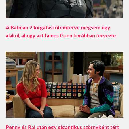
A Batman 2 forgatási ütemterve mégsem úgy
alakul, ahogy azt James Gunn korábban tervezte
Penny és Raj után egy gigantikus szörnyként tért