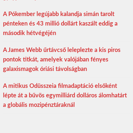
A Pókember legújabb kalandja simán tarolt
pénteken és 43 millió dollárt kaszált eddig a
második hétvégéjén
A James Webb űrtávcső leleplezte a kis piros
pontok titkát, amelyek valójában fényes
galaxismagok óriási távolságban
A mitikus Odüsszeia filmadaptáció elsőként
lépte át a bűvös egymilliárd dolláros álomhatárt
a globális mozipénztáraknál