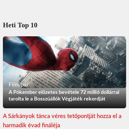
Heti Top 10
Filmipar
A Pókember előzetes bevétele 72 millió dollárral
tarolta le a Bosszúállók Végjáték rekordját
A Sárkányok tánca véres tetőpontját hozza el a
harmadik évad fináléja