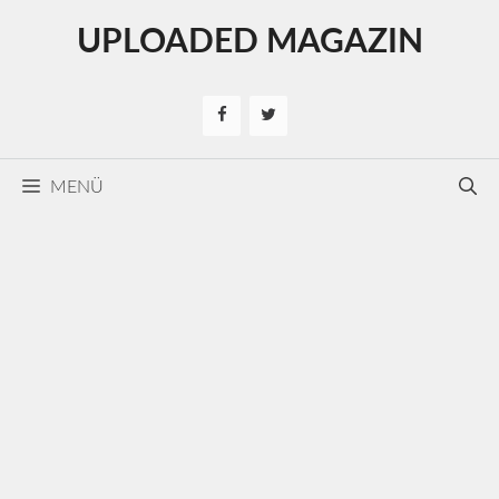
Kilépés
UPLOADED MAGAZIN
a
tartalomba
MENÜ