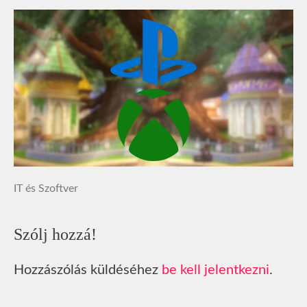
IT és Szoftver
Szólj hozzá!
Hozzászólás küldéséhez
be kell jelentkezni
.