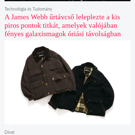
Technológia és Tudomány
A James Webb űrtávcső leleplezte a kis
piros pontok titkát, amelyek valójában
fényes galaxismagok óriási távolságban
Divat