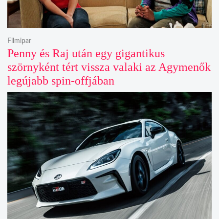
Filmipar
Penny és Raj után egy gigantikus
szörnyként tért vissza valaki az Agymenők
legújabb spin-offjában