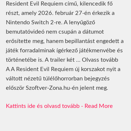
Resident Evil Requiem című, kilencedik fő
részt, amely 2026. február 27-én érkezik a
Nintendo Switch 2-re. A lenyűgöző
bemutatóvideó nem csupán a dátumot
erősítette meg, hanem bepillantást engedett a
játék forradalminak ígérkező játékmenvébe és
történetébe is. A trailer két … Olvass tovább
A A Resident Evil Requiem új korszakot nyit a
váltott nézetű túlélőhorrorban bejegyzés
először Szoftver-Zona.hu-én jelent meg.
Read More