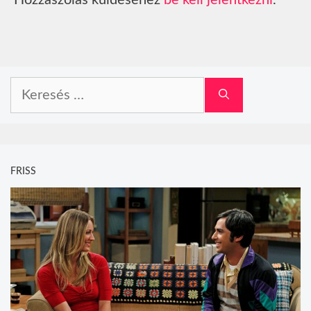
Hozzászólás küldéséhez
be kell jelentkezni
.
Keresés:
FRISS