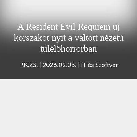
A Resident Evil Requiem új
korszakot nyit a váltott nézetű
túlélőhorrorban
P.K.ZS.
|
2026.02.06.
|
IT és Szoftver