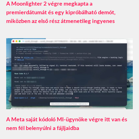
A Moonlighter 2 végre megkapta a
premierdátumát és egy kipróbálható demót,
miközben az első rész átmenetileg ingyenes
A Meta saját kódoló MI-ügynöke végre itt van és
nem fél belenyúlni a fájljaidba