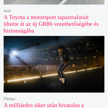
Autó
A Toyota a motorsport tapasztalatait
ültette át az új GR86 vezethetőségébe és
biztonságába
Filmipar
A milliárdos siker után hivatalos a