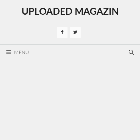
Kilépés
UPLOADED MAGAZIN
a
tartalomba
MENÜ