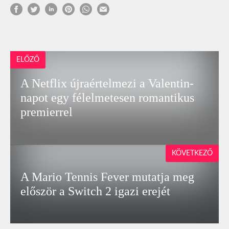
ELŐZŐ
A Netflix újraértelmezi a Valentin-
napot egy félelmetesen romantikus
premierrel
KÖVETKEZŐ
A Mario Tennis Fever mutatja meg
először a Switch 2 igazi erejét