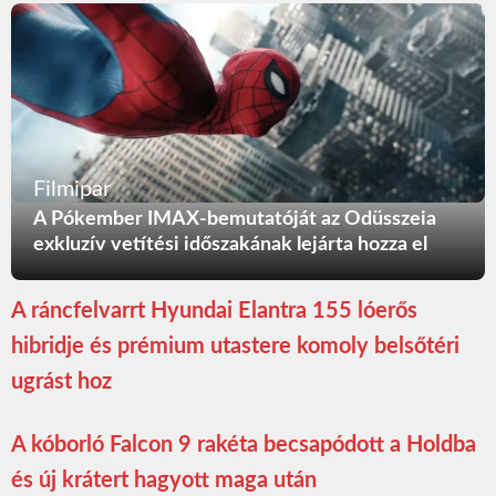
Filmipar
A Pókember IMAX-bemutatóját az Odüsszeia
exkluzív vetítési időszakának lejárta hozza el
A ráncfelvarrt Hyundai Elantra 155 lóerős
hibridje és prémium utastere komoly belsőtéri
ugrást hoz
A kóborló Falcon 9 rakéta becsapódott a Holdba
és új krátert hagyott maga után