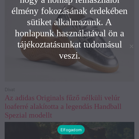
élmény fokozásának érdekében
sütiket alkalmazunk. A
honlapunk használatával ön a
tájékoztatásunkat tudomásul
veszi.
Divat
Az adidas Originals fűző nélküli velúr
loaferré alakította a legendás Handball
Spezial modellt
Elfogadom