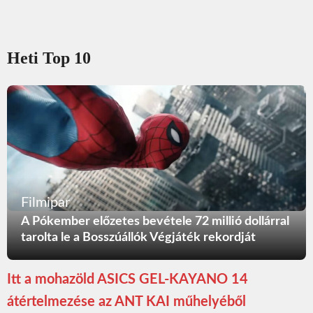
Heti Top 10
Filmipar
A Pókember előzetes bevétele 72 millió dollárral
tarolta le a Bosszúállók Végjáték rekordját
Itt a mohazöld ASICS GEL-KAYANO 14
átértelmezése az ANT KAI műhelyéből