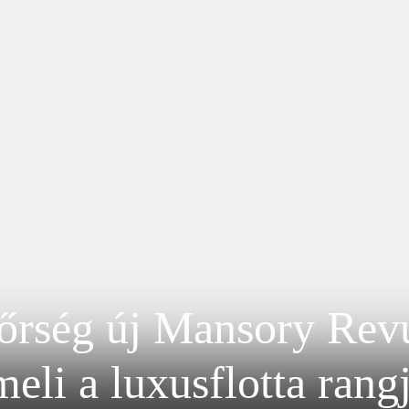
őrség új Mansory Revu
meli a luxusflotta rangj