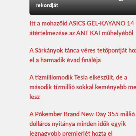
rekordját
Itt a mohazöld ASICS GEL-KAYANO 14
átértelmezése az ANT KAI műhelyéből
A Sárkányok tánca véres tetőpontját ho
el a harmadik évad fináléja
A tízmilliomodik Tesla elkészült, de a
második tízmillió sokkal keményebb m
lesz
A Pókember Brand New Day 355 millió
dolláros nyitánya minden idők egyik
legnagyobb premierjét hozta el