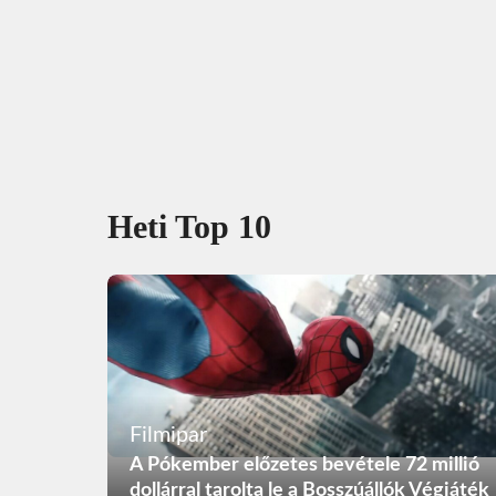
Heti Top 10
Filmipar
A Pókember előzetes bevétele 72 millió
dollárral tarolta le a Bosszúállók Végjáték