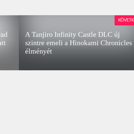
KÖVETK
rad
A Tanjiro Infinity Castle DLC új
tt
szintre emeli a Hinokami Chronicles
élményét