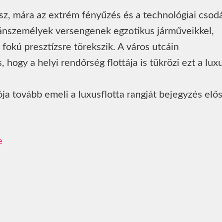
sz, mára az extrém fényűzés és a technológiai csod
gánszemélyek versengenek egzotikus járműveikkel,
okú presztízsre törekszik. A város utcáin
hogy a helyi rendőrség flottája is tükrözi ezt a luxu
a tovább emeli a luxusflotta rangját bejegyzés elő
e