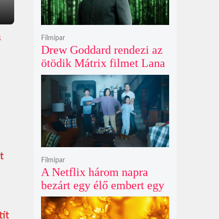
s
Filmipar
Drew Goddard rendezi az
ötödik Mátrix filmet Lana
Wachowski produceri
felügyelete mellett, és
egyre nagyobb a remény
Keanu Reeves
visszatérésére
t
Filmipar
A Netflix három napra
bezárt egy élő embert egy
óriásplakátba az új
horrorfilmje kedvéért
tít