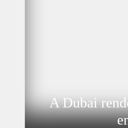
A Dubai rend
e