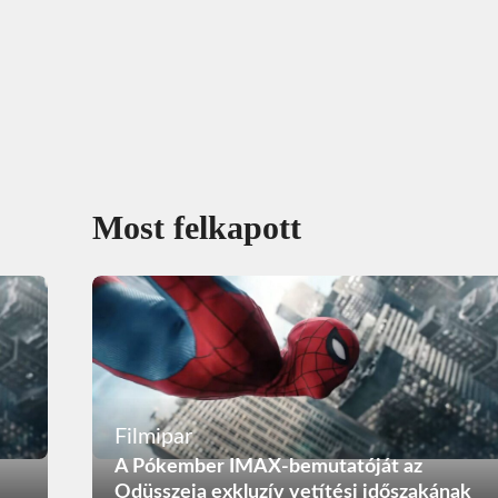
Most felkapott
Filmipar
A Pókember IMAX-bemutatóját az
Odüsszeia exkluzív vetítési időszakának