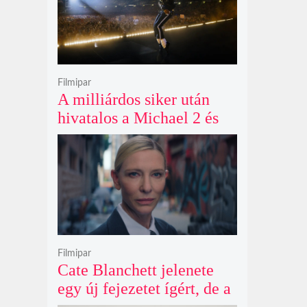
Filmipar
A milliárdos siker után
hivatalos a Michael 2 és
már a bemutató éve is
megvan
Filmipar
Cate Blanchett jelenete
egy új fejezetet ígért, de a