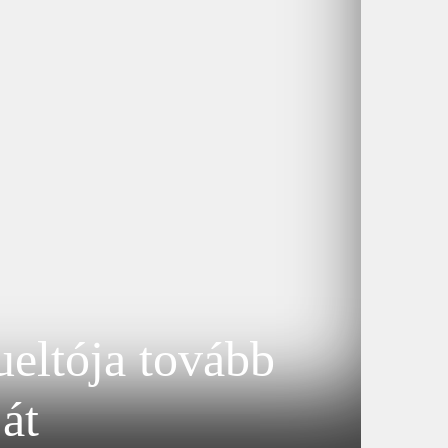
eltója tovább
át