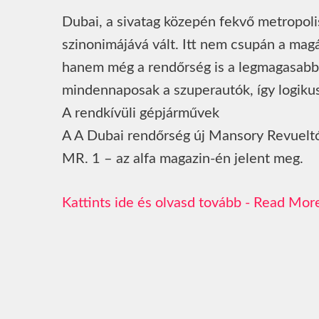
Dubai, a sivatag közepén fekvő metropoli
szinonimájává vált. Itt nem csupán a ma
hanem még a rendőrség is a legmagasabb f
mindennaposak a szuperautók, így logikus, 
A rendkívüli gépjárművek
A A Dubai rendőrség új Mansory Revueltój
MR. 1 – az alfa magazin-én jelent meg.
Read Mor