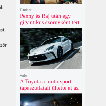
ák
Filmipar
Penny és Raj után egy
gigantikus szörnyként tért
vissza valaki az
st.
Agymenők legújabb spin-
offjában
ször
Autó
A Toyota a motorsport
tapasztalatait ültette át az
új GR86 vezethetőségébe
és biztonságába