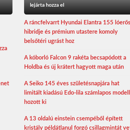
lejárta hozza el
A ráncfelvarrt Hyundai Elantra 155 lóerő
hibridje és prémium utastere komoly
belsőtéri ugrást hoz
zza
A kóborló Falcon 9 rakéta becsapódott a
Holdba és új krátert hagyott maga után
enet
A Seiko 145 éves születésnapjára hat
limitált kiadású Edo-lila számlapos modell
hozott ki
A 13 oldalú einstein csempéből épített
kristály példátlanul forgó csillagmintát ve