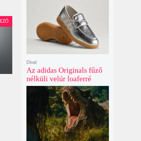
Netflix törölte David
Fincher Squid Game
sorozatát
EZŐ
Divat
Az adidas Originals fűző
nélküli velúr loaferré
alakította a legendás
Handball Spezial modellt