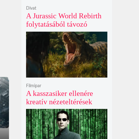
Divat
A Jurassic World Rebirth
folytatásából távozó
Gareth Edwards mögött
kreatív ellentétek és AI-
vita is állhat
Filmipar
A kasszasiker ellenére
kreatív nézeteltérések
miatt távozik Gareth
Edwards, új rendezőt keres
a Jurassic World 5