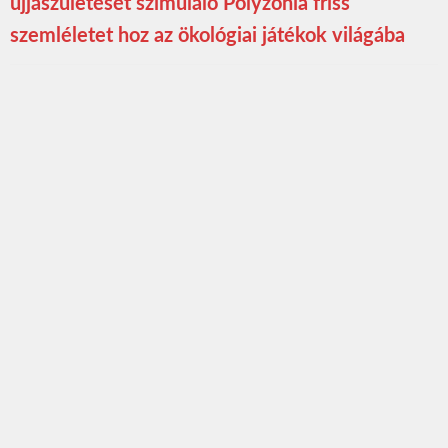
újjászületését szimuláló Polyzonia friss
szemléletet hoz az ökológiai játékok világába