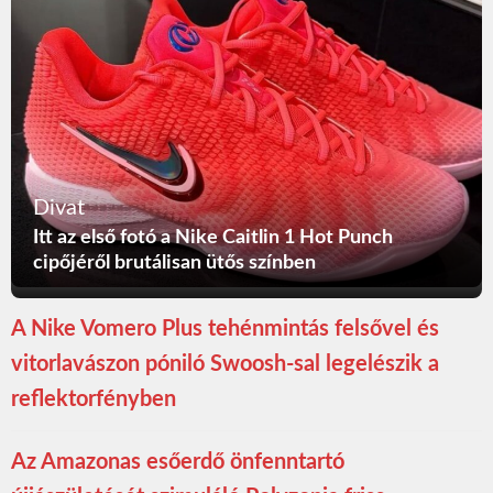
Divat
Itt az első fotó a Nike Caitlin 1 Hot Punch
cipőjéről brutálisan ütős színben
A Nike Vomero Plus tehénmintás felsővel és
vitorlavászon póniló Swoosh-sal legelészik a
reflektorfényben
Az Amazonas esőerdő önfenntartó