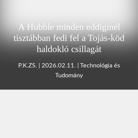
A Hubble minden eddiginél
tisztábban fedi fel a Tojás‑köd
haldokló csillagát
P.K.ZS.
|
2026.02.11.
|
Technológia és
Tudomány