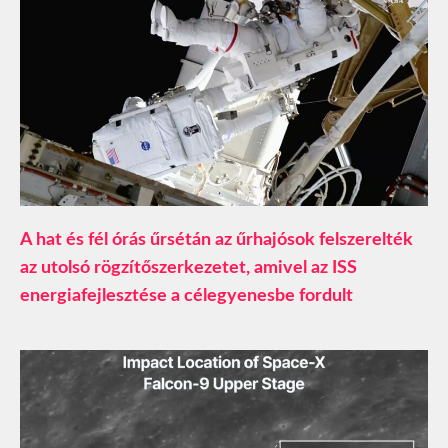
A hat és fél órás űrsétán az űrhajósok felszerelték
az utolsó rögzítőszerkezetet, amivel az ISS
energiafejlesztése a célegyenesbe fordult