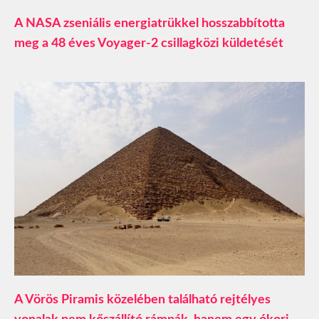
A NASA zseniális energiatrükkel hosszabbította
meg a 48 éves Voyager-2 csillagközi küldetését
A Vörös Piramis közelében található rejtélyes