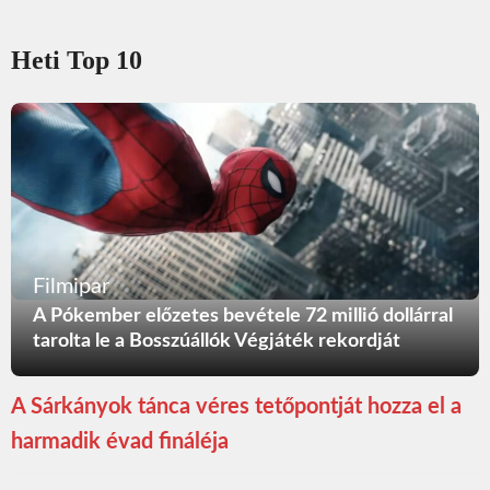
Heti Top 10
Filmipar
A Pókember előzetes bevétele 72 millió dollárral
tarolta le a Bosszúállók Végjáték rekordját
A Sárkányok tánca véres tetőpontját hozza el a
harmadik évad fináléja