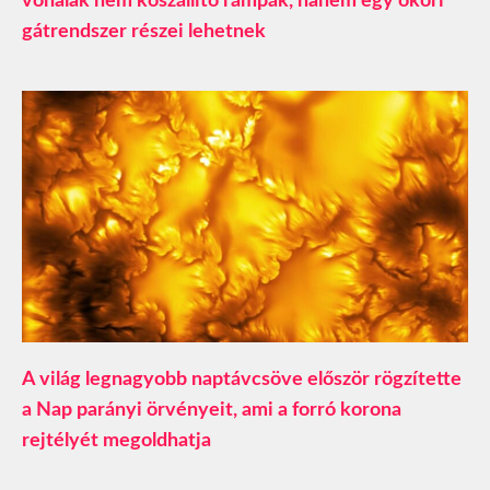
vonalak nem kőszállító rámpák, hanem egy ókori
gátrendszer részei lehetnek
A világ legnagyobb naptávcsöve először rögzítette
a Nap parányi örvényeit, ami a forró korona
rejtélyét megoldhatja