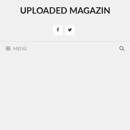
Kilépés
UPLOADED MAGAZIN
a
tartalomba
MENÜ