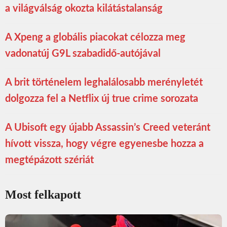
a világválság okozta kilátástalanság
A Xpeng a globális piacokat célozza meg
vadonatúj G9L szabadidő-autójával
A brit történelem leghalálosabb merényletét
dolgozza fel a Netflix új true crime sorozata
A Ubisoft egy újabb Assassin’s Creed veteránt
hívott vissza, hogy végre egyenesbe hozza a
megtépázott szériát
Most felkapott