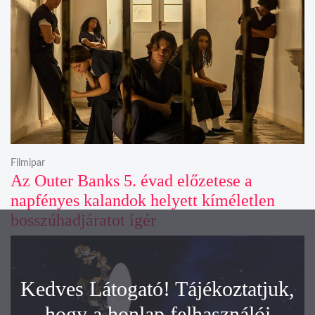
Filmipar
Az Outer Banks 5. évad előzetese a
napfényes kalandok helyett kíméletlen
bosszúhadjáratot ígér
Kedves Látogató! Tájékoztatjuk,
hogy a honlap felhasználói