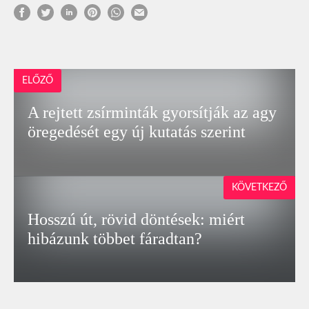
ELŐZŐ
A rejtett zsírminták gyorsítják az agy
öregedését egy új kutatás szerint
KÖVETKEZŐ
Hosszú út, rövid döntések: miért
hibázunk többet fáradtan?