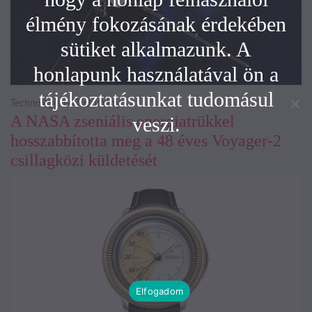
élmény fokozásának érdekében
sütiket alkalmazunk. A
honlapunk használatával ön a
tájékoztatásunkat tudomásul
Technológia és Tudomány
A NASA zseniális energiatrükkel
veszi.
hosszabbította meg a 48 éves Voyager-2
csillagközi küldetését
Elfogadom