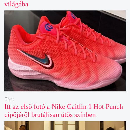
világába
Divat
Itt az első fotó a Nike Caitlin 1 Hot Punch
cipőjéről brutálisan ütős színben