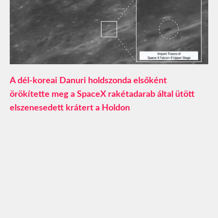
A dél-koreai Danuri holdszonda elsőként
örökítette meg a SpaceX rakétadarab által ütött
elszenesedett krátert a Holdon