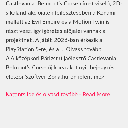
Castlevania: Belmont’s Curse címet viselő, 2D-
s kaland-akciójáték fejlesztésében a Konami
mellett az Evil Empire és a Motion Twin is
részt vesz, így ígéretes előjelei vannak a
projektnek. A játék 2026-ban érkezik a
PlayStation 5-re, és a … Olvass tovább
A A középkori Párizst újjáélesztő Castlevania
Belmont’s Curse új korszakot nyit bejegyzés
először Szoftver-Zona.hu-én jelent meg.
Read More