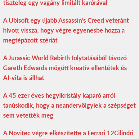
tiszteleg egy vagány limitált karórával
A Ubisoft egy újabb Assassin’s Creed veteránt
hívott vissza, hogy végre egyenesbe hozza a
megtépázott szériát
A Jurassic World Rebirth folytatásából távozó
Gareth Edwards mögött kreatív ellentétek és
AI-vita is állhat
A 45 ezer éves hegyikristály kaparó arról
tanúskodik, hogy a neandervölgyiek a szépséget
sem vetették meg
A Novitec végre elkészítette a Ferrari 12Cilindri