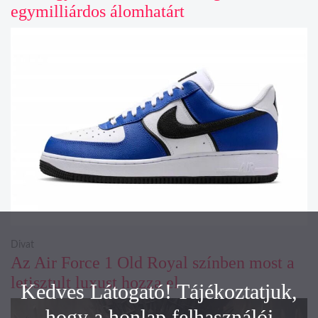
egymilliárdos álomhatárt
Divat
Az Air Force 1 Old Royal színben most a
letisztult luxust hozza el
Kedves Látogató! Tájékoztatjuk,
hogy a honlap felhasználói