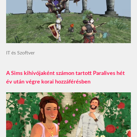
IT és Szoftver
A Sims kihívójaként számon tartott Paralives hét
év után végre korai hozzáférésben