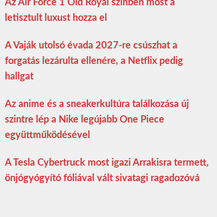
Az Air Force 1 Old Royal színben most a
letisztult luxust hozza el
A Vaják utolsó évada 2027-re csúszhat a
forgatás lezárulta ellenére, a Netflix pedig
hallgat
Az anime és a sneakerkultúra találkozása új
szintre lép a Nike legújabb One Piece
együttműködésével
A Tesla Cybertruck most igazi Arrakisra termett,
önjógyógyító fóliával vált sivatagi ragadozóvá