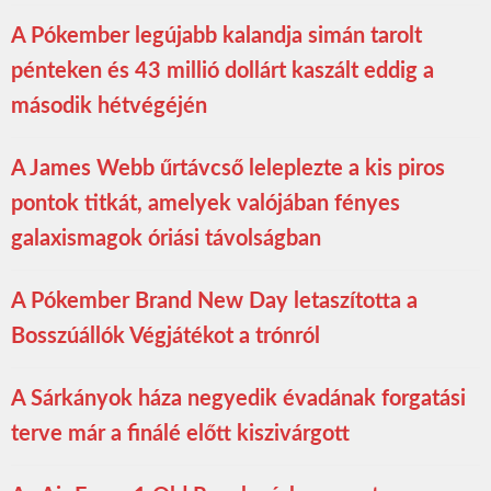
A Pókember legújabb kalandja simán tarolt
pénteken és 43 millió dollárt kaszált eddig a
második hétvégéjén
A James Webb űrtávcső leleplezte a kis piros
pontok titkát, amelyek valójában fényes
galaxismagok óriási távolságban
A Pókember Brand New Day letaszította a
Bosszúállók Végjátékot a trónról
A Sárkányok háza negyedik évadának forgatási
terve már a finálé előtt kiszivárgott