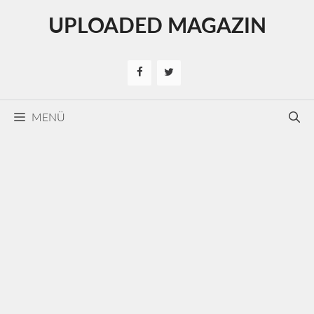
Kilépés
UPLOADED MAGAZIN
a
tartalomba
MENÜ