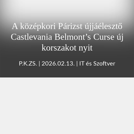
A középkori Párizst újjáélesztő
Castlevania Belmont’s Curse új
korszakot nyit
P.K.ZS.
|
2026.02.13.
|
IT és Szoftver