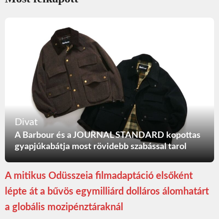
Divat
A Barbour és a JOURNAL STANDARD kopottas
gyapjúkabátja most rövidebb szabással tarol
A mitikus Odüsszeia filmadaptáció elsőként
lépte át a bűvös egymilliárd dolláros álomhatárt
a globális mozipénztáraknál