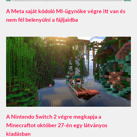
A Meta saját kódoló MI-ügynöke végre itt van és
nem fél belenyúlni a fájljaidba
A Nintendo Switch 2 végre megkapja a
Minecraftot október 27-én egy látványos
kiadásban