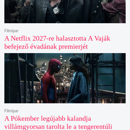
Filmipar
A Netflix 2027-re halasztotta A Vaják
befejező évadának premierjét
Filmipar
A Pókember legújabb kalandja
villámgyorsan tarolta le a tengerentúli