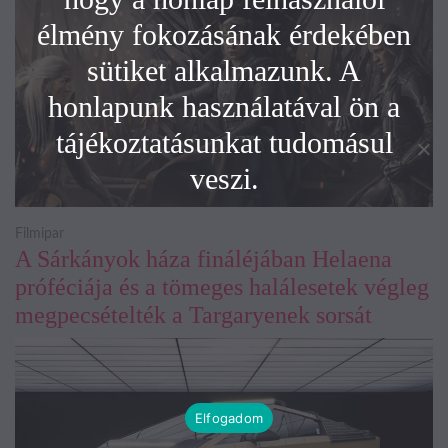
élmény fokozásának érdekében
sütiket alkalmazunk. A
honlapunk használatával ön a
tájékoztatásunkat tudomásul
veszi.
Filmipar
A Sárkányok háza fináléjában Helaena
próféciája és a tömeges halálesetek végleg
megpecsételték a Targaryenek sorsát
Elfogadom