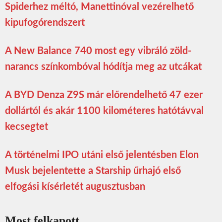
Spiderhez méltó, Manettinóval vezérelhető
kipufogórendszert
A New Balance 740 most egy vibráló zöld-
narancs színkombóval hódítja meg az utcákat
A BYD Denza Z9S már előrendelhető 47 ezer
dollártól és akár 1100 kilométeres hatótávval
kecsegtet
A történelmi IPO utáni első jelentésben Elon
Musk bejelentette a Starship űrhajó első
elfogási kísérletét augusztusban
Most felkapott