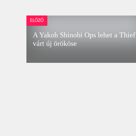
ELŐZŐ
A Yakoh Shinobi Ops lehet a Thief
várt új örököse