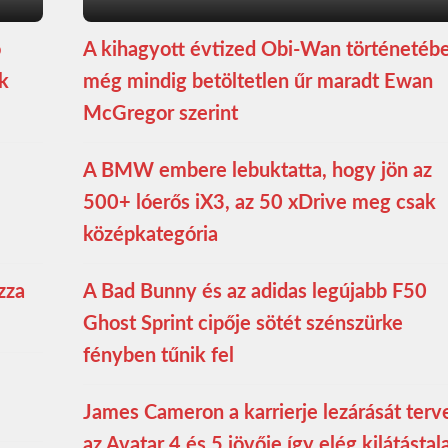
ó
A kihagyott évtized Obi-Wan történetéb
ék
még mindig betöltetlen űr maradt Ewan
McGregor szerint
A BMW embere lebuktatta, hogy jön az
500+ lóerős iX3, az 50 xDrive meg csak
középkategória
zza
A Bad Bunny és az adidas legújabb F50
Ghost Sprint cipője sötét szénszürke
fényben tűnik fel
James Cameron a karrierje lezárását terve
az Avatar 4 és 5 jövője így elég kilátástal