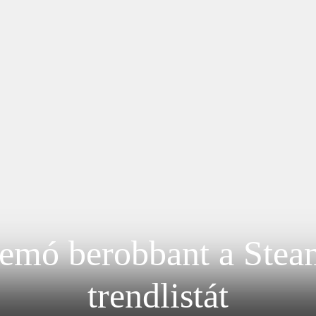
emó berobbant a Steamr
trendlistát