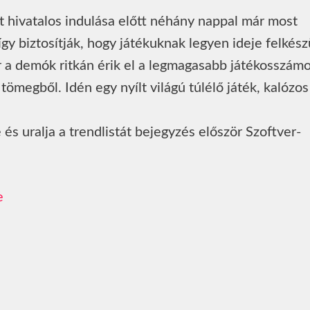
 hivatalos indulása előtt néhány nappal már most
gy biztosítják, hogy játékuknak legyen ideje felkész
r a demók ritkán érik el a legmagasabb játékosszámo
ömegből. Idén egy nyílt világú túlélő játék, kalózo
 uralja a trendlistát bejegyzés először Szoftver-
e