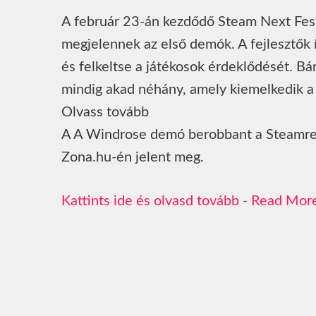
A február 23-án kezdődő Steam Next Fest
megjelennek az első demók. A fejlesztők í
és felkeltse a játékosok érdeklődését. Bá
mindig akad néhány, amely kiemelkedik a t
Olvass tovább
A A Windrose demó berobbant a Steamre és
Zona.hu-én jelent meg.
Read Mor