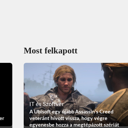
Most felkapott
IT és Szoftver
A Ubisoft egy újabb Assassin’s Creed
er
veteránt hívott vissza, hogy végre
egyenesbe hozza a megtépázott szériát