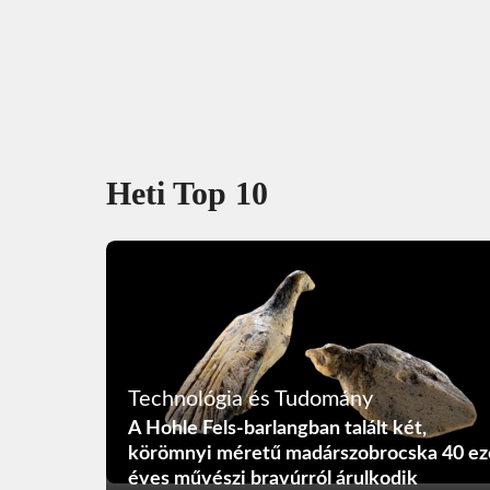
Heti Top 10
Technológia és Tudomány
A Hohle Fels-barlangban talált két,
körömnyi méretű madárszobrocska 40 ez
éves művészi bravúrról árulkodik