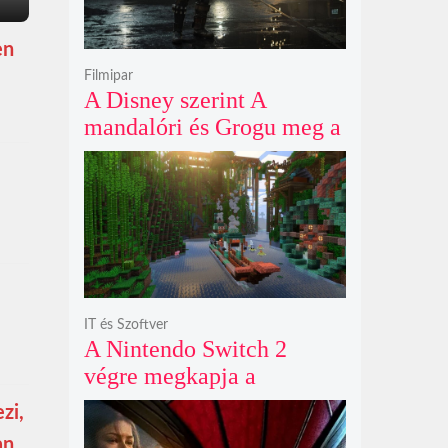
en
Filmipar
A Disney szerint A
mandalóri és Grogu meg a
Vaiana azért sikerek, mert
a mozipénztárnál
fontosabb a teljes
ökoszisztéma
teljesítménye
IT és Szoftver
A Nintendo Switch 2
végre megkapja a
Minecraftot október 27-én
zi,
egy látványos kiadásban
an