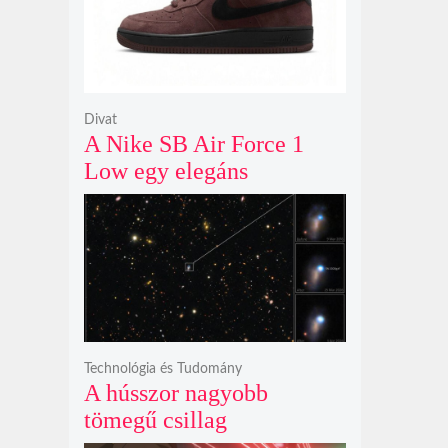
Divat
A Nike SB Air Force 1
Low egy elegáns
világosbarna
színváltozatban bukkant
fel újra
Technológia és Tudomány
A hússzor nagyobb
tömegű csillag
szupernóvájának rejtélyes