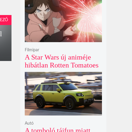
első fényét gamma-kitörés
nélkül kapták lencsevégre
EZŐ
a Föld obszervatóriumai
l
Filmipar
A Star Wars új animéje
hibátlan Rotten Tomatoes
értékeléssel bizonyítja
nincs szükség a
nagyvászonra
Autó
A tomboló tájfun miatt