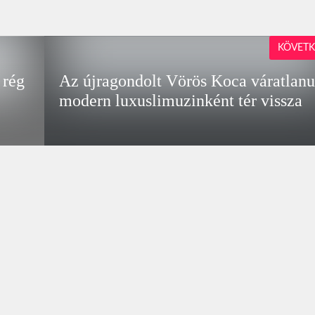
KÖVETK
 rég
Az újragondolt Vörös Koca váratlanu
modern luxuslimuzinként tér vissza