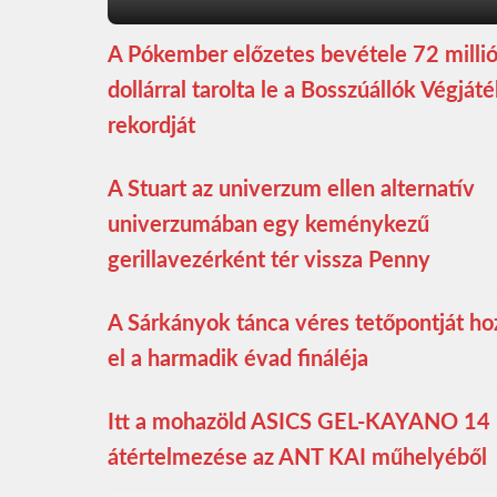
A Pókember előzetes bevétele 72 milli
dollárral tarolta le a Bosszúállók Végját
rekordját
A Stuart az univerzum ellen alternatív
univerzumában egy keménykezű
gerillavezérként tér vissza Penny
A Sárkányok tánca véres tetőpontját ho
el a harmadik évad fináléja
Itt a mohazöld ASICS GEL-KAYANO 14
átértelmezése az ANT KAI műhelyéből