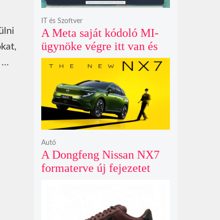
IT és Szoftver
ülni
A Meta saját kódoló MI-
ügynöke végre itt van és
kat,
nem fél belenyúlni a
s …
fájljaidba
Autó
A Dongfeng Nissan NX7
formaterve új fejezetet
nyit az N sorozat negyedik
modelljeként