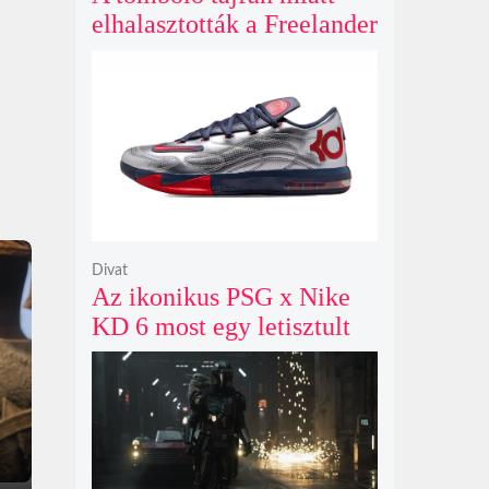
elhalasztották a Freelander
8 nagyszabású
előértékesítési eseményét
Kelet-Kínában
Divat
Az ikonikus PSG x Nike
KD 6 most egy letisztult
metál ezüst színben tér
vissza