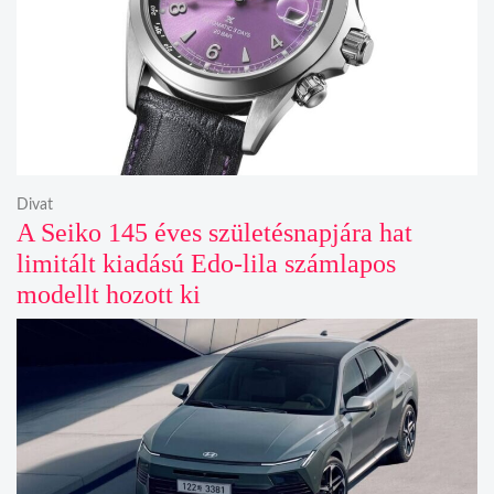
Divat
A Seiko 145 éves születésnapjára hat
limitált kiadású Edo-lila számlapos
modellt hozott ki