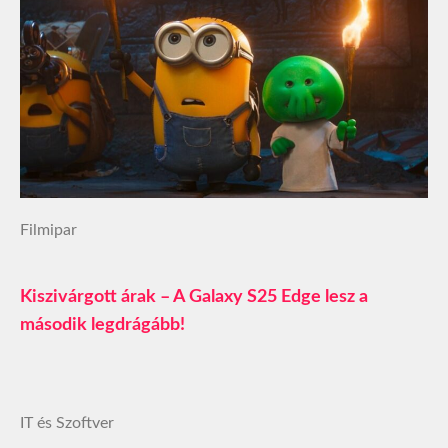
Filmipar
Kiszivárgott árak – A Galaxy S25 Edge lesz a
második legdrágább!
IT és Szoftver