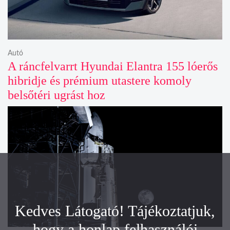
Autó
A ráncfelvarrt Hyundai Elantra 155 lóerős
hibridje és prémium utastere komoly
belsőtéri ugrást hoz
Kedves Látogató! Tájékoztatjuk,
hogy a honlap felhasználói