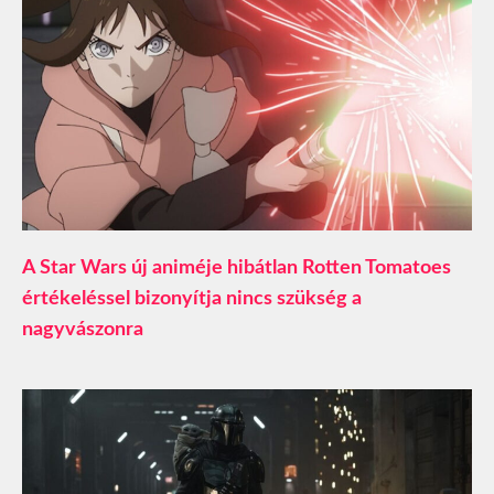
A Star Wars új animéje hibátlan Rotten Tomatoes
értékeléssel bizonyítja nincs szükség a
nagyvászonra