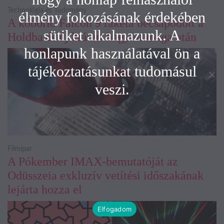
Technológia és Tudomány
élmény fokozásának érdekében
A kóborló Falcon 9 rakéta becsapódott a
sütiket alkalmazunk. A
Holdba és új krátert hagyott maga után
honlapunk használatával ön a
tájékoztatásunkat tudomásul
veszi.
Filmipar
A Pókember IMAX-bemutatóját az
Odüsszeia exkluzív vetítési időszakának
lejárta hozza el
Elfogadom