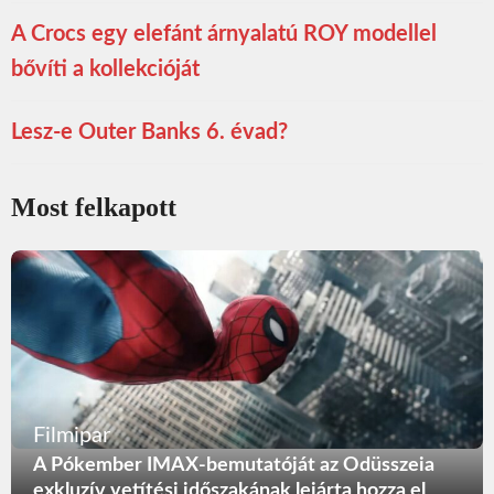
A Crocs egy elefánt árnyalatú ROY modellel
bővíti a kollekcióját
Lesz-e Outer Banks 6. évad?
Most felkapott
Filmipar
A Pókember IMAX-bemutatóját az Odüsszeia
exkluzív vetítési időszakának lejárta hozza el