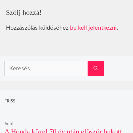
Szólj hozzá!
Hozzászólás küldéséhez
be kell jelentkezni
.
Keresés:
FRISS
Autó
A Honda közel 70 év után először bukott,