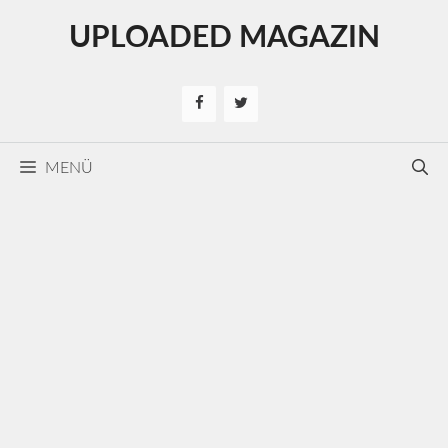
Kilépés
UPLOADED MAGAZIN
a
tartalomba
MENÜ