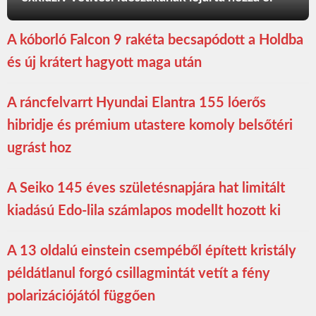
A kóborló Falcon 9 rakéta becsapódott a Holdba
és új krátert hagyott maga után
A ráncfelvarrt Hyundai Elantra 155 lóerős
hibridje és prémium utastere komoly belsőtéri
ugrást hoz
A Seiko 145 éves születésnapjára hat limitált
kiadású Edo-lila számlapos modellt hozott ki
A 13 oldalú einstein csempéből épített kristály
példátlanul forgó csillagmintát vetít a fény
polarizációjától függően