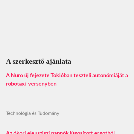
A szerkesztő ajánlata
A Nuro új fejezete Tokióban teszteli autonómiáját a
robotaxi‑versenyben
Technológia és Tudomány
Az ókori eleusziszi papnők lúgosított ergotból