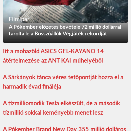
Filmipar
A Pókember előzetes bevétele 72 millió dollárral
tarolta le a Bosszúállók Végjáték rekordját
Itt a mohazöld ASICS GEL-KAYANO 14
átértelmezése az ANT KAI műhelyéből
A Sárkányok tánca véres tetőpontját hozza el a
harmadik évad fináléja
A tízmilliomodik Tesla elkészült, de a második
tízmillió sokkal keményebb menet lesz
A Pókember Brand New Day 355 millió dolláros