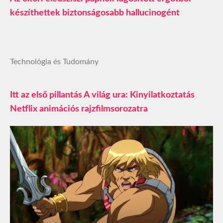
készíthettek biztonságosabb hallucinogént
Technológia és Tudomány
Itt az első pillantás A világ ura: Kinyilatkoztatás
Netflix animációs rajzfilmsorozatra