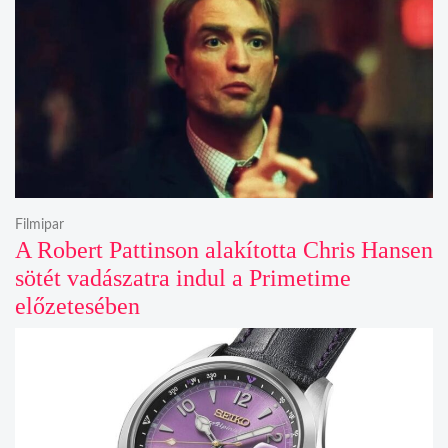
Filmipar
A Robert Pattinson alakította Chris Hansen
sötét vadászatra indul a Primetime
előzetesében