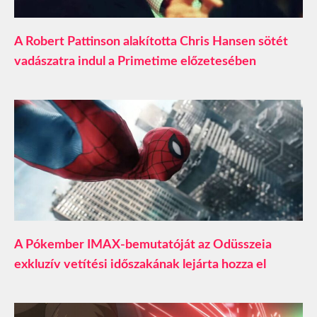
A Robert Pattinson alakította Chris Hansen sötét
vadászatra indul a Primetime előzetesében
A Pókember IMAX-bemutatóját az Odüsszeia
exkluzív vetítési időszakának lejárta hozza el