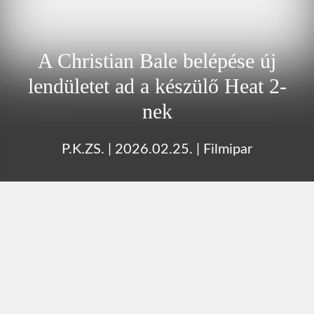
A Christian Bale belépése új
lendületet ad a készülő Heat 2-
nek
P.K.ZS.
|
2026.02.25.
|
Filmipar