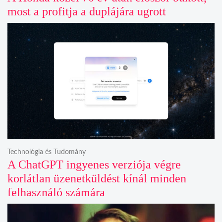
most a profitja a duplájára ugrott
Technológia és Tudomány
A ChatGPT ingyenes verziója végre
korlátlan üzenetküldést kínál minden
felhasználó számára