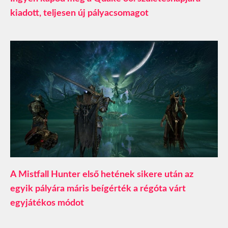
kiadott, teljesen új pályacsomagot
A Mistfall Hunter első hetének sikere után az
egyik pályára máris beígérték a régóta várt
egyjátékos módot