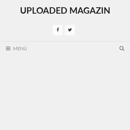
Kilépés
UPLOADED MAGAZIN
a
tartalomba
MENÜ