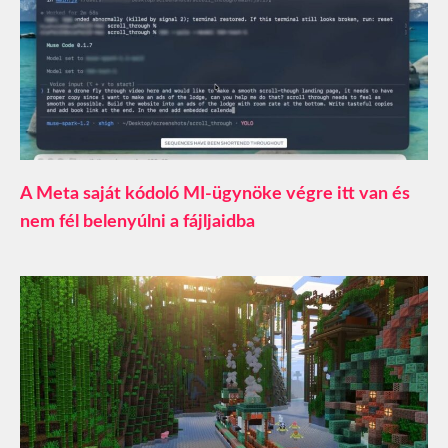
A Meta saját kódoló MI-ügynöke végre itt van és
nem fél belenyúlni a fájljaidba