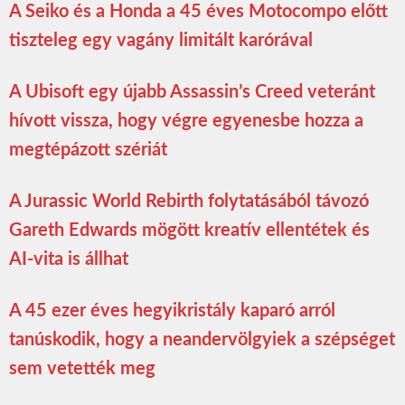
A Seiko és a Honda a 45 éves Motocompo előtt
tiszteleg egy vagány limitált karórával
A Ubisoft egy újabb Assassin’s Creed veteránt
hívott vissza, hogy végre egyenesbe hozza a
megtépázott szériát
A Jurassic World Rebirth folytatásából távozó
Gareth Edwards mögött kreatív ellentétek és
AI-vita is állhat
A 45 ezer éves hegyikristály kaparó arról
tanúskodik, hogy a neandervölgyiek a szépséget
sem vetették meg