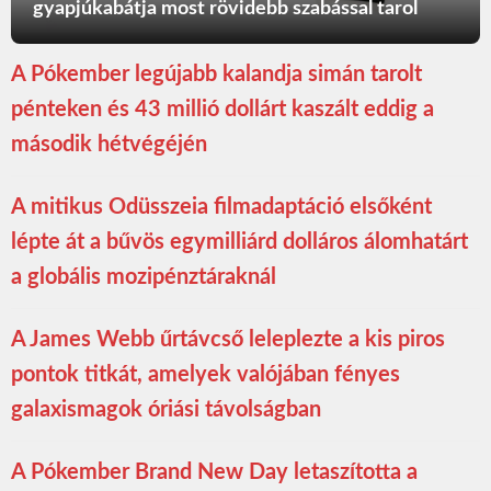
gyapjúkabátja most rövidebb szabással tarol
A Pókember legújabb kalandja simán tarolt
pénteken és 43 millió dollárt kaszált eddig a
második hétvégéjén
A mitikus Odüsszeia filmadaptáció elsőként
lépte át a bűvös egymilliárd dolláros álomhatárt
a globális mozipénztáraknál
A James Webb űrtávcső leleplezte a kis piros
pontok titkát, amelyek valójában fényes
galaxismagok óriási távolságban
A Pókember Brand New Day letaszította a