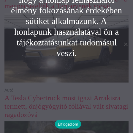
megpecsételték a Targaryenek sorsát
élmény fokozásának érdekében
sütiket alkalmazunk. A
honlapunk használatával ön a
tájékoztatásunkat tudomásul
veszi.
Autó
A Tesla Cybertruck most igazi Arrakisra
termett, önjógyógyító fóliával vált sivatagi
ragadozóvá
Elfogadom