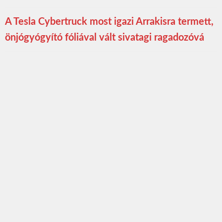
A Tesla Cybertruck most igazi Arrakisra termett,
önjógyógyító fóliával vált sivatagi ragadozóvá