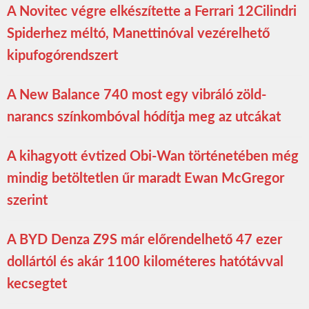
A Novitec végre elkészítette a Ferrari 12Cilindri
Spiderhez méltó, Manettinóval vezérelhető
kipufogórendszert
A New Balance 740 most egy vibráló zöld-
narancs színkombóval hódítja meg az utcákat
A kihagyott évtized Obi-Wan történetében még
mindig betöltetlen űr maradt Ewan McGregor
szerint
A BYD Denza Z9S már előrendelhető 47 ezer
dollártól és akár 1100 kilométeres hatótávval
kecsegtet