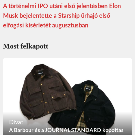
A történelmi IPO utáni első jelentésben Elon
Musk bejelentette a Starship űrhajó első
elfogási kísérletét augusztusban
Most felkapott
Divat
A Barbour és a JOURNAL STANDARD kopottas