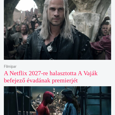
Filmipar
A Netflix 2027-re halasztotta A Vaják
befejező évadának premierjét