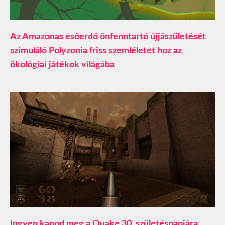
Az Amazonas esőerdő önfenntartó újjászületését
szimuláló Polyzonia friss szemléletet hoz az
ökológiai játékok világába
Ingyen kapod meg a Quake 30. születésnapjára