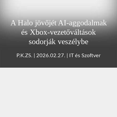
A Halo jövőjét AI‑aggodalmak
és Xbox‑vezetőváltások
sodorják veszélybe
P.K.ZS.
|
2026.02.27.
|
IT és Szoftver