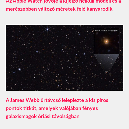
Az Apple Watch jövője a kijelző nélküli modell és a
merészebben változó méretek felé kanyarodik
A James Webb űrtávcső leleplezte a kis piros
pontok titkát, amelyek valójában fényes
galaxismagok óriási távolságban