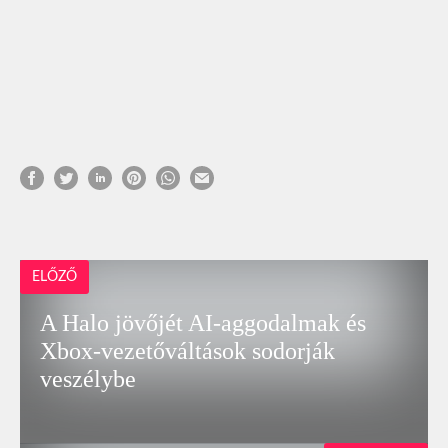
ELŐZŐ
A Halo jövőjét AI‑aggodalmak és
Xbox‑vezetőváltások sodorják
veszélybe