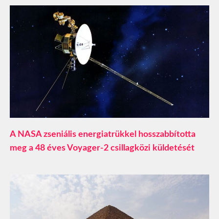
A NASA zseniális energiatrükkel hosszabbította
meg a 48 éves Voyager-2 csillagközi küldetését