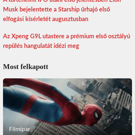
A történelmi IPO utáni első jelentésben Elon
Musk bejelentette a Starship űrhajó első
elfogási kísérletét augusztusban
Az Xpeng G9L utastere a prémium első osztályú
repülés hangulatát idézi meg
Most felkapott
Filmipar