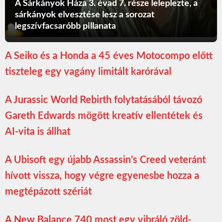
A Sárkányok Háza 3. évad 7. része leleplezte, a
sárkányok elvesztése lesz a sorozat
legszívfacsaróbb pillanata
A Seiko és a Honda a 45 éves Motocompo előtt
tiszteleg egy vagány limitált karórával
A Jurassic World Rebirth folytatásából távozó
Gareth Edwards mögött kreatív ellentétek és
AI-vita is állhat
A Ubisoft egy újabb Assassin’s Creed veteránt
hívott vissza, hogy végre egyenesbe hozza a
megtépázott szériát
A New Balance 740 most egy vibráló zöld-