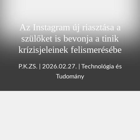
Az Instagram új riasztása a
szülőket is bevonja a tinik
krízisjeleinek felismerésébe
P.K.ZS.
|
2026.02.27.
|
Technológia és
Tudomány