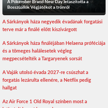
A Pókember Brand New Day letaszította a
Bosszúállók Végjátékot a trónról
A Sárkányok háza negyedik évadának forgatási
terve már a finálé előtt kiszivárgott
A Sárkányok háza fináléjában Helaena próféciája
és a tömeges halálesetek végleg
megpecsételték a Targaryenek sorsát
A Vaják utolsó évada 2027-re csúszhat a
forgatás lezárulta ellenére, a Netflix pedig
hallgat
Az Air Force 1 Old Royal színben most a