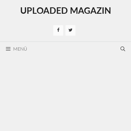
Kilépés
UPLOADED MAGAZIN
a
tartalomba
MENÜ