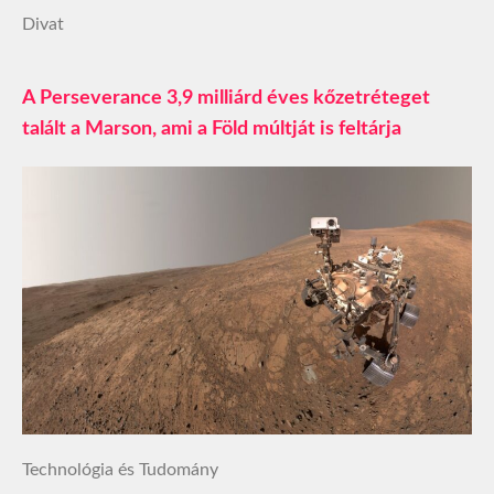
Divat
A Perseverance 3,9 milliárd éves kőzetréteget
talált a Marson, ami a Föld múltját is feltárja
Technológia és Tudomány