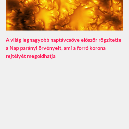
A világ legnagyobb naptávcsöve először rögzítette
a Nap parányi örvényeit, ami a forró korona
rejtélyét megoldhatja