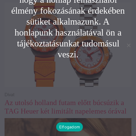
élmény fokozásának érdekében
sütiket alkalmazunk. A
honlapunk használatával ön a
tájékoztatásunkat tudomásul
veszi.
Divat
Az utolsó holland futam előtt búcsúzik a
TAG Heuer két limitált napelemes órával
Elfogadom