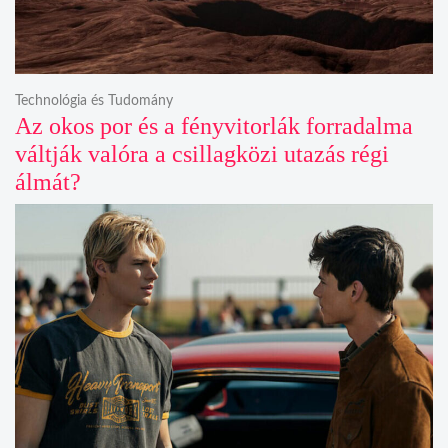
Technológia és Tudomány
Az okos por és a fényvitorlák forradalma
váltják valóra a csillagközi utazás régi
álmát?