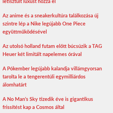
letisztult luxust hozza el
Az anime és a sneakerkultúra találkozása új
szintre lép a Nike legújabb One Piece
együttműködésével
Az utolsó holland futam előtt búcsúzik a TAG
Heuer két limitált napelemes órával
A Pókember legújabb kalandja villámgyorsan
tarolta le a tengerentúli egymilliárdos
álomhatárt
A No Man’s Sky tizedik éve is gigantikus
frissítést kap a Cosmos által