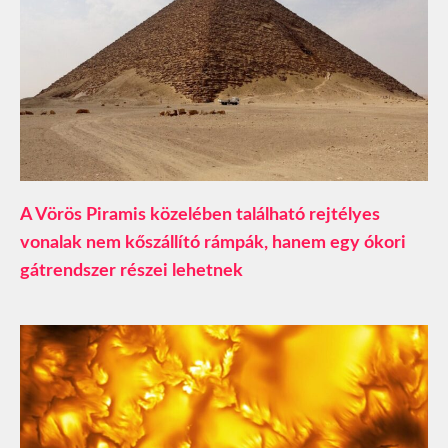
A Vörös Piramis közelében található rejtélyes
vonalak nem kőszállító rámpák, hanem egy ókori
gátrendszer részei lehetnek