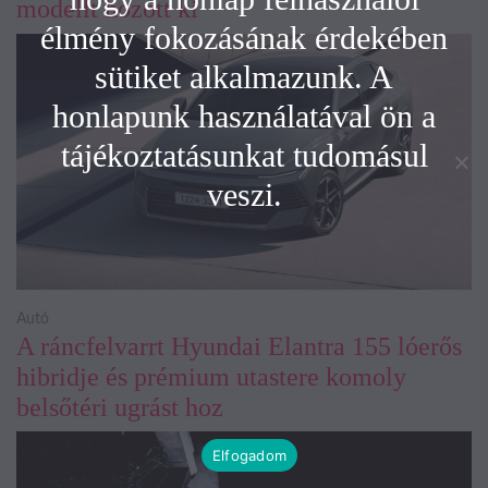
modellt hozott ki
élmény fokozásának érdekében
sütiket alkalmazunk. A
honlapunk használatával ön a
tájékoztatásunkat tudomásul
veszi.
Autó
A ráncfelvarrt Hyundai Elantra 155 lóerős
hibridje és prémium utastere komoly
belsőtéri ugrást hoz
Elfogadom