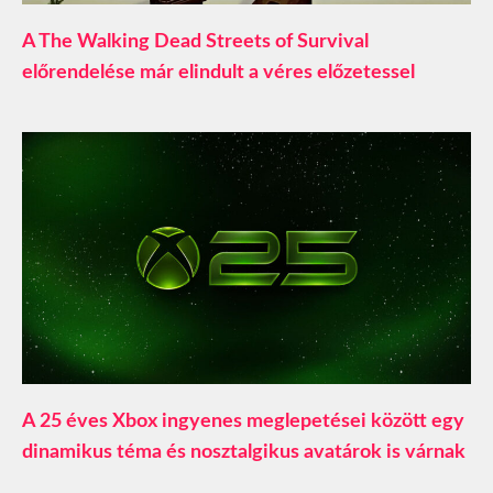
A The Walking Dead Streets of Survival
előrendelése már elindult a véres előzetessel
A 25 éves Xbox ingyenes meglepetései között egy
dinamikus téma és nosztalgikus avatárok is várnak