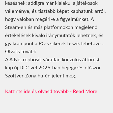
késésnek: addigra már kialakul a játékosok
véleménye, és tisztább képet kaphatunk arról,
hogy valóban megéri-e a figyelmünket. A
Steam-en és más platformokon megjelenő
értékelések kiváló iránymutatók lehetnek, és
gyakran pont a PC-s sikerek teszik lehetővé …
Olvass tovább
A A Necrophosis váratlan konzolos áttörést
kap új DLC-vel 2026-ban bejegyzés először
Szoftver-Zona.hu-én jelent meg.
Read More