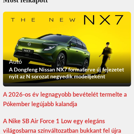
Most felkapott
Autó
A Dongfeng Nissan NX7 formaterve új fejezetet
nyit az N sorozat negyedik modelljeként
A 2026-os év legnagyobb bevételét termelte a
Pókember legújabb kalandja
A Nike SB Air Force 1 Low egy elegáns
világosbarna színváltozatban bukkant fel újra