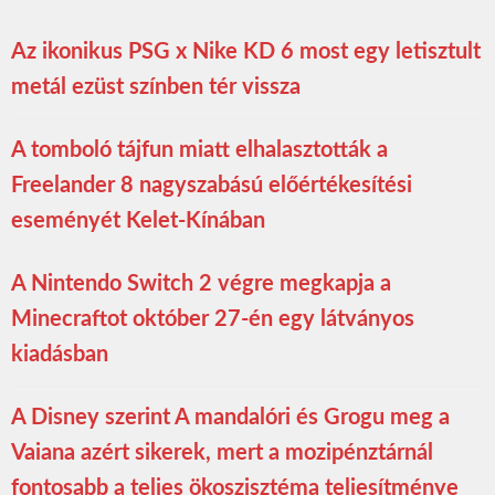
Az ikonikus PSG x Nike KD 6 most egy letisztult
metál ezüst színben tér vissza
A tomboló tájfun miatt elhalasztották a
Freelander 8 nagyszabású előértékesítési
eseményét Kelet-Kínában
A Nintendo Switch 2 végre megkapja a
Minecraftot október 27-én egy látványos
kiadásban
A Disney szerint A mandalóri és Grogu meg a
Vaiana azért sikerek, mert a mozipénztárnál
fontosabb a teljes ökoszisztéma teljesítménye