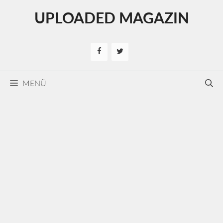
Kilépés
UPLOADED MAGAZIN
a
tartalomba
MENÜ