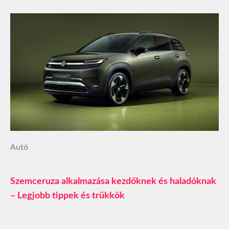
Autó
Szemceruza alkalmazása kezdőknek és haladóknak
– Legjobb tippek és trükkök