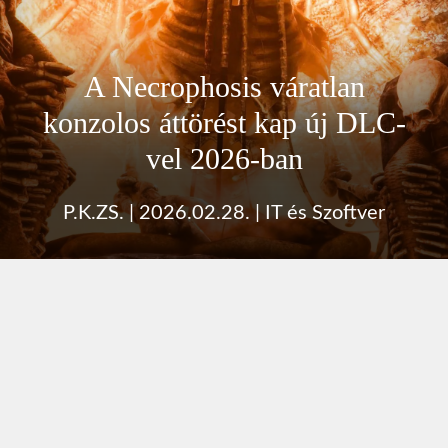
A Necrophosis váratlan
konzolos áttörést kap új DLC-
vel 2026-ban
P.K.ZS.
|
2026.02.28.
|
IT és Szoftver