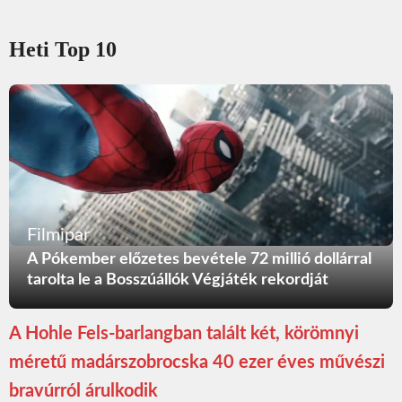
Heti Top 10
Filmipar
A Pókember előzetes bevétele 72 millió dollárral
tarolta le a Bosszúállók Végjáték rekordját
A Hohle Fels-barlangban talált két, körömnyi
méretű madárszobrocska 40 ezer éves művészi
bravúrról árulkodik