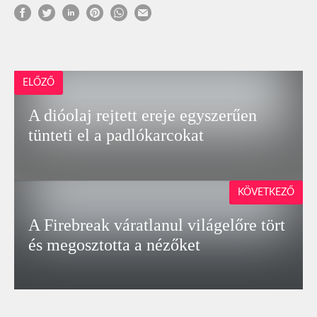
ELŐZŐ
A dióolaj rejtett ereje egyszerűen
tünteti el a padlókarcokat
KÖVETKEZŐ
A Firebreak váratlanul világelőre tört
és megosztotta a nézőket