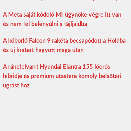
A Meta saját kódoló MI-ügynöke végre itt van
és nem fél belenyúlni a fájljaidba
A kóborló Falcon 9 rakéta becsapódott a Holdba
és új krátert hagyott maga után
A ráncfelvarrt Hyundai Elantra 155 lóerős
hibridje és prémium utastere komoly belsőtéri
ugrást hoz