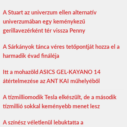
A Stuart az univerzum ellen alternatív
univerzumában egy keménykezű
gerillavezérként tér vissza Penny
A Sárkányok tánca véres tetőpontját hozza el a
harmadik évad fináléja
Itt a mohazöld ASICS GEL-KAYANO 14
átértelmezése az ANT KAI műhelyéből
A tízmilliomodik Tesla elkészült, de a második
tízmillió sokkal keményebb menet lesz
A színész véletlenül lebuktatta a