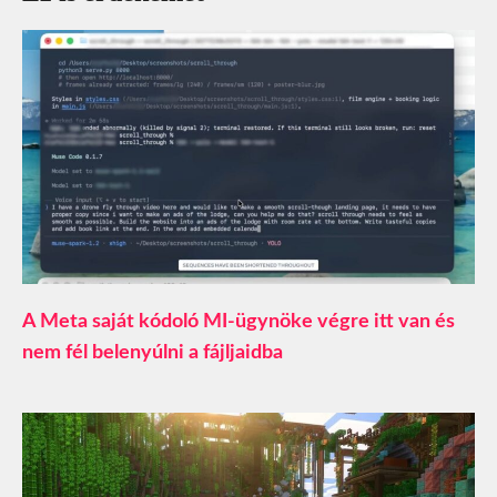
A Meta saját kódoló MI-ügynöke végre itt van és
nem fél belenyúlni a fájljaidba