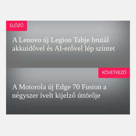
ELŐZŐ
A Lenovo új Legion Tabje brutál
akkuidővel és AI-erővel lép szintet
KÖVETKEZŐ
A Motorola új Edge 70 Fusion a
négyszer ívelt kijelző úttörője