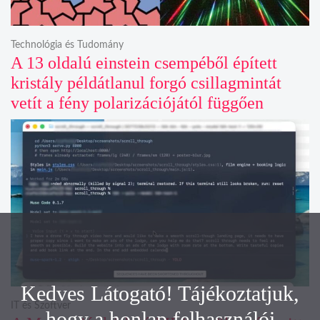
Technológia és Tudomány
A 13 oldalú einstein csempéből épített
kristály példátlanul forgó csillagmintát
vetít a fény polarizációjától függően
Kedves Látogató! Tájékoztatjuk,
IT és Szoftver
hogy a honlap felhasználói