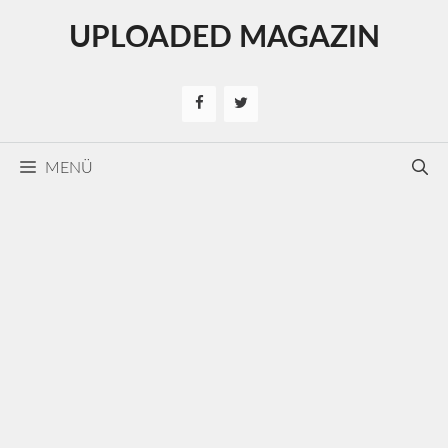
Kilépés
UPLOADED MAGAZIN
a
tartalomba
MENÜ