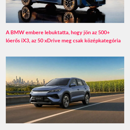
A BMW embere lebuktatta, hogy jön az 500+
lóerős iX3, az 50 xDrive meg csak középkategória