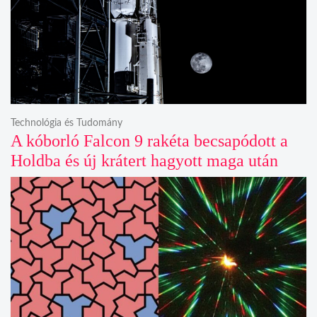
Technológia és Tudomány
A kóborló Falcon 9 rakéta becsapódott a
Holdba és új krátert hagyott maga után