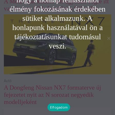
A Meta saját kódoló MI-ügynöke végre itt
élmény fokozásának érdekében
van és nem fél belenyúlni a fájljaidba
sütiket alkalmazunk. A
honlapunk használatával ön a
tájékoztatásunkat tudomásul
veszi.
Autó
A Dongfeng Nissan NX7 formaterve új
fejezetet nyit az N sorozat negyedik
modelljeként
Elfogadom