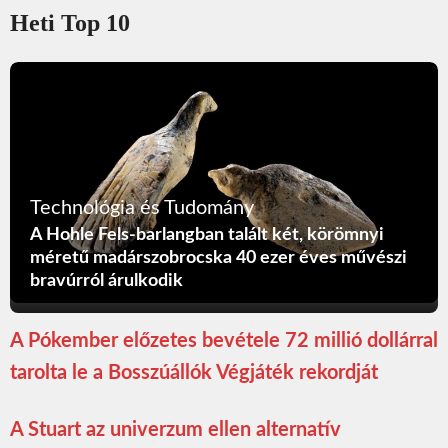
Heti Top 10
Technológia és Tudomány
A Hohle Fels-barlangban talált két, körömnyi
méretű madárszobrocska 40 ezer éves művészi
bravúrról árulkodik
A Pókember előzetes bevétele 72 millió dollárral
tarolta le a Bosszúállók Végjáték rekordját
A Stuart az univerzum ellen alternatív