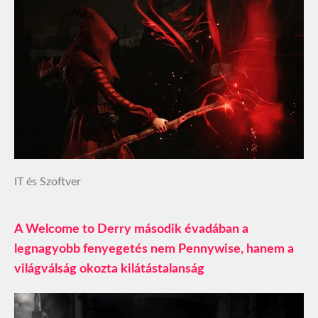
IT és Szoftver
A Welcome to Derry második évadában a
legnagyobb fenyegetés nem Pennywise, hanem a
világválság okozta kilátástalanság