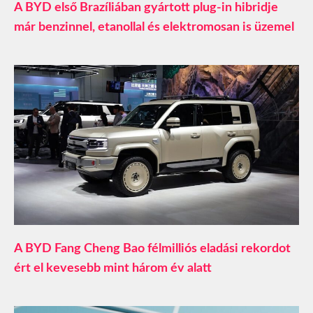
A BYD első Brazíliában gyártott plug-in hibridje
már benzinnel, etanollal és elektromosan is üzemel
A BYD Fang Cheng Bao félmilliós eladási rekordot
ért el kevesebb mint három év alatt