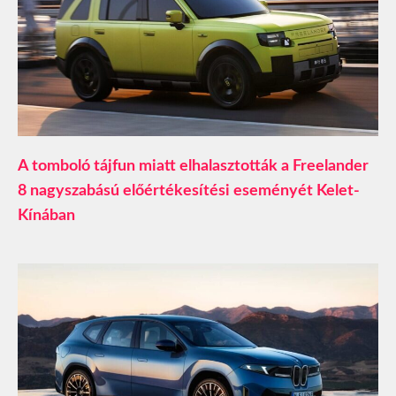
A tomboló tájfun miatt elhalasztották a Freelander
8 nagyszabású előértékesítési eseményét Kelet-
Kínában