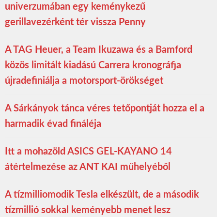
univerzumában egy keménykezű
gerillavezérként tér vissza Penny
A TAG Heuer, a Team Ikuzawa és a Bamford
közös limitált kiadású Carrera kronográfja
újradefiniálja a motorsport-örökséget
A Sárkányok tánca véres tetőpontját hozza el a
harmadik évad fináléja
Itt a mohazöld ASICS GEL-KAYANO 14
átértelmezése az ANT KAI műhelyéből
A tízmilliomodik Tesla elkészült, de a második
tízmillió sokkal keményebb menet lesz