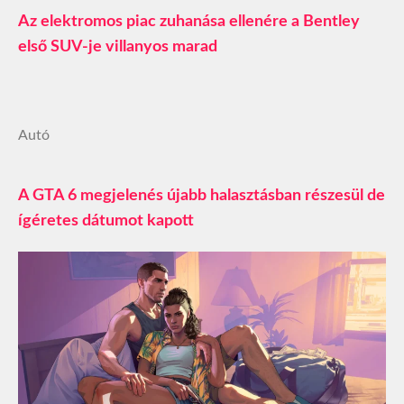
Az elektromos piac zuhanása ellenére a Bentley
első SUV-je villanyos marad
Autó
A GTA 6 megjelenés újabb halasztásban részesül de
ígéretes dátumot kapott