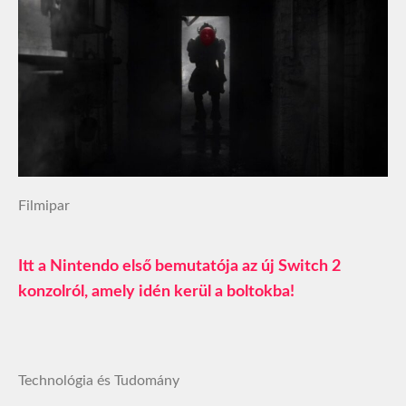
Filmipar
Itt a Nintendo első bemutatója az új Switch 2
konzolról, amely idén kerül a boltokba!
Technológia és Tudomány