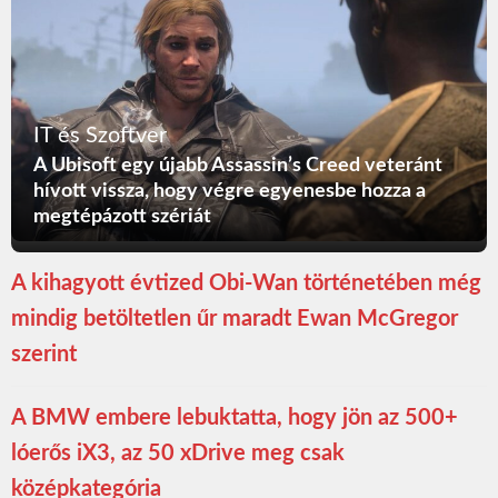
IT és Szoftver
A Ubisoft egy újabb Assassin’s Creed veteránt
hívott vissza, hogy végre egyenesbe hozza a
megtépázott szériát
A kihagyott évtized Obi-Wan történetében még
mindig betöltetlen űr maradt Ewan McGregor
szerint
A BMW embere lebuktatta, hogy jön az 500+
lóerős iX3, az 50 xDrive meg csak
középkategória