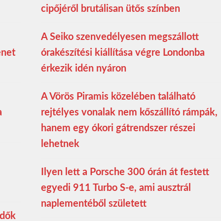
cipőjéről brutálisan ütős színben
A Seiko szenvedélyesen megszállott
enet
órakészítési kiállítása végre Londonba
érkezik idén nyáron
A Vörös Piramis közelében található
a
rejtélyes vonalak nem kőszállító rámpák,
hanem egy ókori gátrendszer részei
lehetnek
Ilyen lett a Porsche 300 órán át festett
egyedi 911 Turbo S-e, ami ausztrál
naplementéből született
edők