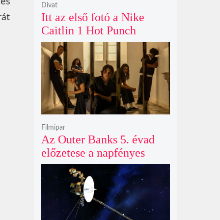
les
Divat
Itt az első fotó a Nike
rát
Caitlin 1 Hot Punch
cipőjéről brutálisan ütős
színben
Filmipar
Az Outer Banks 5. évad
előzetese a napfényes
kalandok helyett
kíméletlen
bosszúhadjáratot ígér