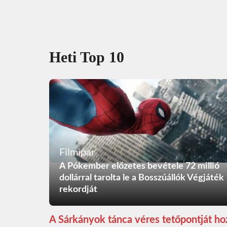
Heti Top 10
Filmipar
A Pókember előzetes bevétele 72 millió
dollárral tarolta le a Bosszúállók Végjáték
rekordját
A Sárkányok tánca véres tetőpontját ho