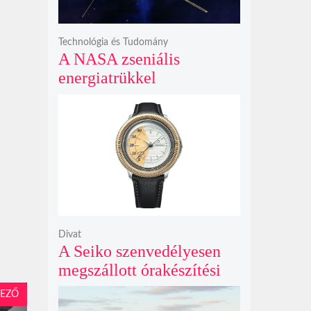
Technológia és Tudomány
A NASA zseniális
energiatrükkel
hosszabbította meg a 48
éves Voyager-2 csillagközi
küldetését
Divat
A Seiko szenvedélyesen
megszállott órakészítési
kiállítása végre Londonba
EZŐ
érkezik idén nyáron