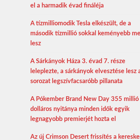
el a harmadik évad fináléja
A tízmilliomodik Tesla elkészült, de a
második tízmillió sokkal keményebb m
lesz
A Sárkányok Háza 3. évad 7. része
leleplezte, a sárkányok elvesztése lesz 
sorozat legszívfacsaróbb pillanata
A Pókember Brand New Day 355 millió
dolláros nyitánya minden idők egyik
legnagyobb premierjét hozta el
Az új Crimson Desert frissítés a keresk