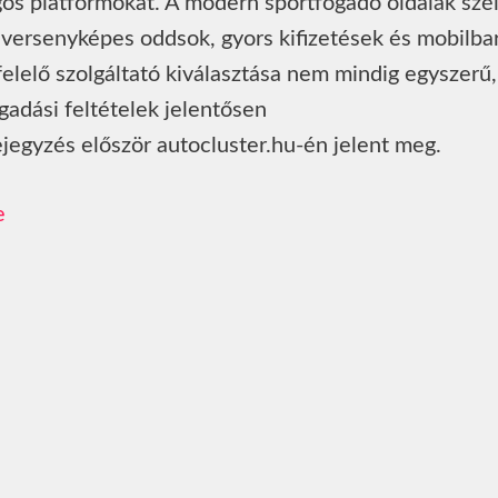
os platformokat. A modern sportfogadó oldalak szé
, versenyképes oddsok, gyors kifizetések és mobilba
elelő szolgáltató kiválasztása nem mindig egyszerű,
gadási feltételek jelentősen
jegyzés először autocluster.hu-én jelent meg.
e