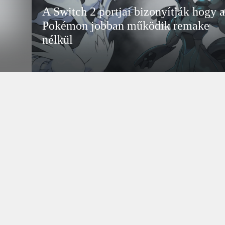
A Switch 2 portjai bizonyítják hogy a
Pokémon jobban működik remake
nélkül