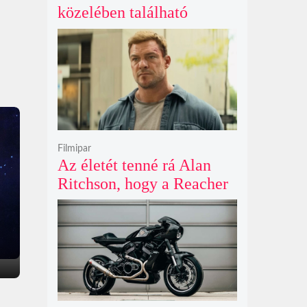
közelében található
rejtélyes vonalak nem
kőszállító rámpák, hanem
egy ókori gátrendszer
részei lehetnek
Filmipar
Az életét tenné rá Alan
Ritchson, hogy a Reacher
negyedik évada mindent
felülmúl