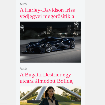
Autó
A Harley-Davidson friss
védjegyei megerősítik a
lenyűgöző café racer és
flat tracker szériagyártását
Autó
A Bugatti Destrier egy
utcára álmodott Bolide,
ami a pályaautók
brutalitását öltözteti
egyedi karosszériába