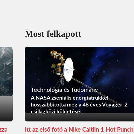
Most felkapott
Technológia és Tudomány
A NASA zseniális energiatrükkel
hosszabbította meg a 48 éves Voyager-2
csillagközi küldetését
zza
Itt az első fotó a Nike Caitlin 1 Hot Punch