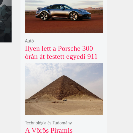
Autó
Ilyen lett a Porsche 300
órán át festett egyedi 911
Turbo S-e, ami ausztrál
naplementéből született
Technológia és Tudomány
A Vörös Piramis