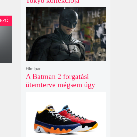
Tokyo kollekciója
flanellel, kordbársonnyal
és bőrrel gondolja újra az
EZŐ
időtlen örökséget
Filmipar
A Batman 2 forgatási
ütemterve mégsem úgy
alakul, ahogy azt James
Gunn korábban tervezte