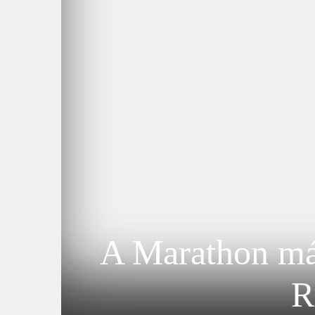
A Marathon már 
R