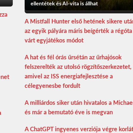
ellentétek és AI-vita is állhat
zza
A Mistfall Hunter első hetének sikere utá
az egyik pályára máris beígérték a régóta
várt egyjátékos módot
A hat és fél órás űrsétán az űrhajósok
felszerelték az utolsó rögzítőszerkezetet,
amivel az ISS energiafejlesztése a
enet
célegyenesbe fordult
A milliárdos siker után hivatalos a Michae
és már a bemutató éve is megvan
a
A ChatGPT ingyenes verziója végre korlá