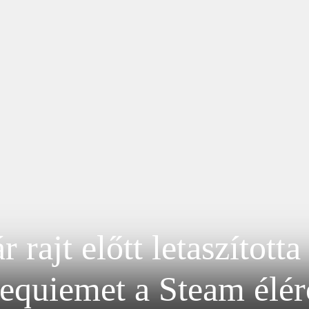
rajt előtt letaszította
equiemet a Steam élér