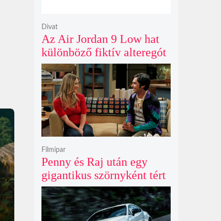
Divat
Az Air Jordan 9 Low hat
különböző fiktív alteregót
gyúr egyetlen őrült
dizájnba
Filmipar
Penny és Raj után egy
gigantikus szörnyként tért
vissza valaki az
Agymenők legújabb spin-
offjában