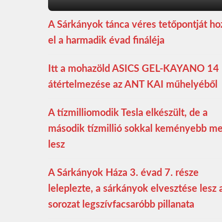
A Sárkányok tánca véres tetőpontját ho
el a harmadik évad fináléja
Itt a mohazöld ASICS GEL-KAYANO 14
átértelmezése az ANT KAI műhelyéből
A tízmilliomodik Tesla elkészült, de a
második tízmillió sokkal keményebb m
lesz
A Sárkányok Háza 3. évad 7. része
leleplezte, a sárkányok elvesztése lesz 
sorozat legszívfacsaróbb pillanata