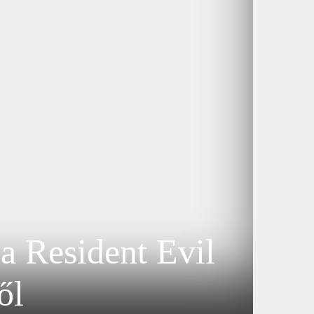
 a Resident Evil
ől