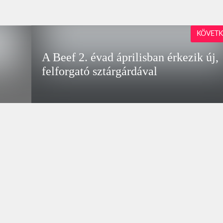
KÖVETK
k
A Beef 2. évad áprilisban érkezik új,
felforgató sztárgárdával