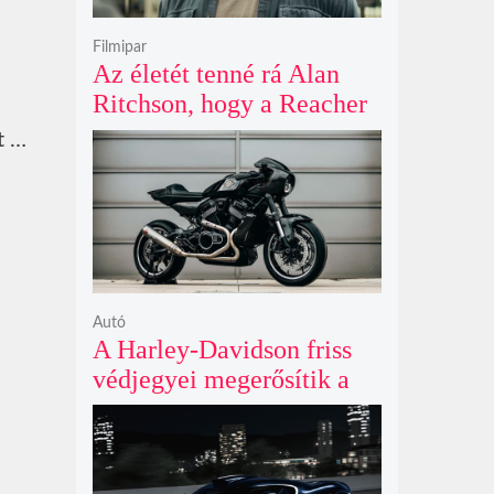
Filmipar
Az életét tenné rá Alan
Ritchson, hogy a Reacher
negyedik évada mindent
t …
felülmúl
Autó
A Harley-Davidson friss
védjegyei megerősítik a
lenyűgöző café racer és
flat tracker szériagyártását