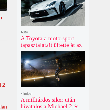
n
Autó
A Toyota a motorsport
tapasztalatait ültette át az
új GR86 vezethetőségébe
és biztonságába
l 2
Filmipar
A milliárdos siker után
hivatalos a Michael 2 és
tlan