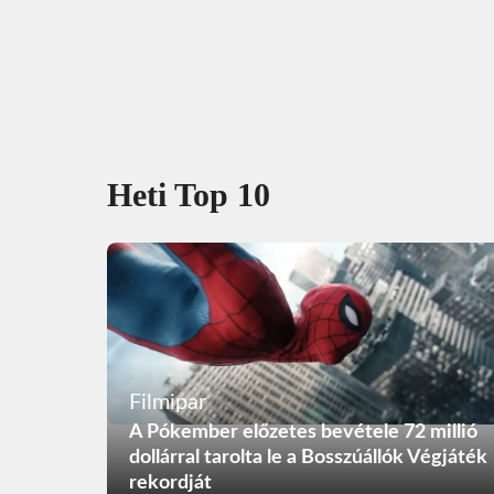
Heti Top 10
Filmipar
A Pókember előzetes bevétele 72 millió
dollárral tarolta le a Bosszúállók Végjáték
rekordját