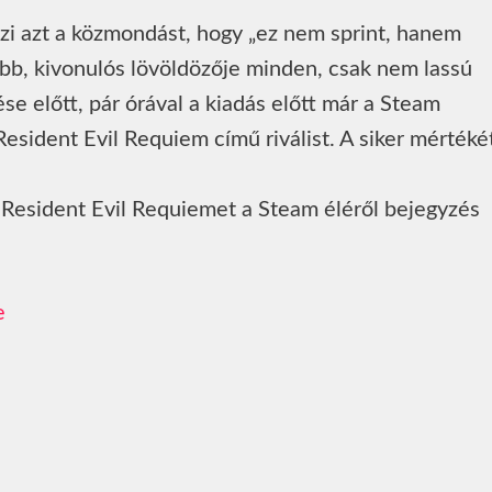
zi azt a közmondást, hogy „ez nem sprint, hanem
bb, kivonulós lövöldözője minden, csak nem lassú
se előtt, pár órával a kiadás előtt már a Steam
Resident Evil Requiem című riválist. A siker mértéké
a Resident Evil Requiemet a Steam éléről bejegyzés
e