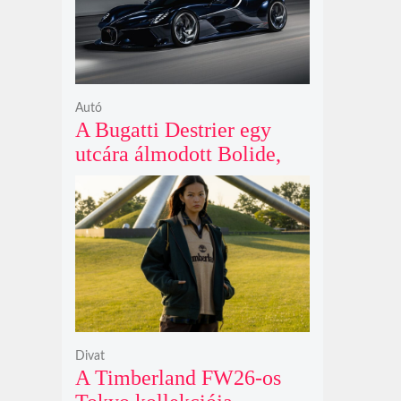
Autó
A Bugatti Destrier egy
utcára álmodott Bolide,
ami a pályaautók
brutalitását öltözteti
egyedi karosszériába
Divat
A Timberland FW26-os