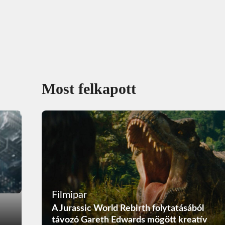
Most felkapott
Filmipar
A Jurassic World Rebirth folytatásából
távozó Gareth Edwards mögött kreatív