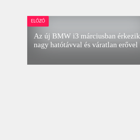
ELŐZŐ
Az új BMW i3 márciusban érkezi
nagy hatótávval és váratlan erővel