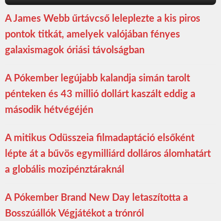
A James Webb űrtávcső leleplezte a kis piros
pontok titkát, amelyek valójában fényes
galaxismagok óriási távolságban
A Pókember legújabb kalandja simán tarolt
pénteken és 43 millió dollárt kaszált eddig a
második hétvégéjén
A mitikus Odüsszeia filmadaptáció elsőként
lépte át a bűvös egymilliárd dolláros álomhatárt
a globális mozipénztáraknál
A Pókember Brand New Day letaszította a
Bosszúállók Végjátékot a trónról