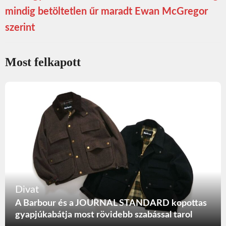
mindig betöltetlen űr maradt Ewan McGregor
szerint
Most felkapott
Divat
A Barbour és a JOURNAL STANDARD kopottas
gyapjúkabátja most rövidebb szabással tarol