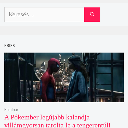
Keresés:
FRISS
Filmipar
A Pókember legújabb kalandja
villámgyorsan tarolta le a tengerentúli