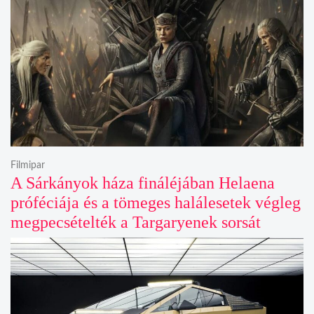
Filmipar
A Sárkányok háza fináléjában Helaena
próféciája és a tömeges halálesetek végleg
megpecsételték a Targaryenek sorsát