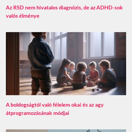
Az RSD nem hivatalos diagnózis, de az ADHD-sok
valós élménye
A boldogságtól való félelem okai és az agy
átprogramozásának módjai