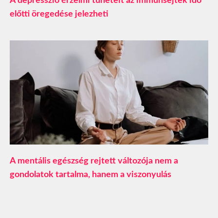
A depresszió érzelmi tüneteit az immunsejtek idő
előtti öregedése jelezheti
A mentális egészség rejtett változója nem a
gondolatok tartalma, hanem a viszonyulás