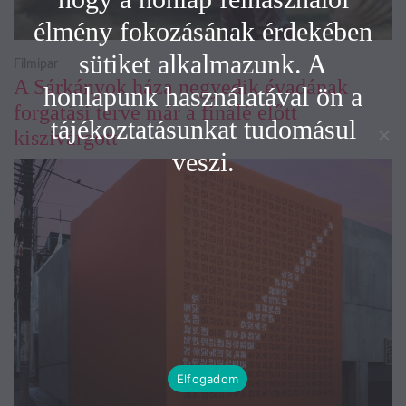
élmény fokozásának érdekében
sütiket alkalmazunk. A
Filmipar
A Sárkányok háza negyedik évadának
honlapunk használatával ön a
forgatási terve már a finálé előtt
tájékoztatásunkat tudomásul
kiszivárgott
veszi.
Elfogadom