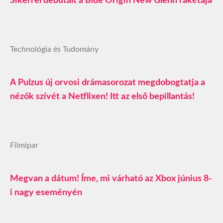
Sikerrel debütált a Blue Origin New Glenn rakétája
Technológia és Tudomány
A Pulzus új orvosi drámasorozat megdobogtatja a
nézők szívét a Netflixen! Itt az első bepillantás!
Filmipar
Megvan a dátum! Íme, mi várható az Xbox június 8-
i nagy eseményén