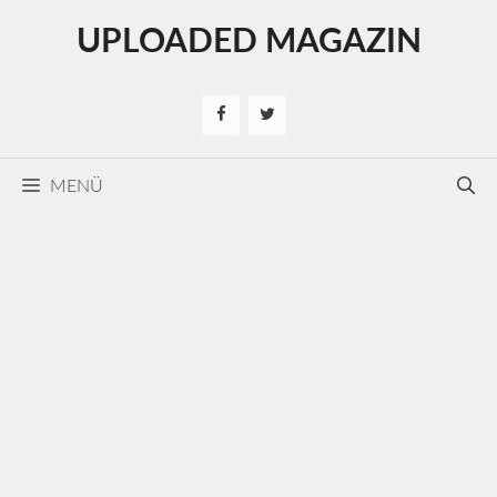
Kilépés
UPLOADED MAGAZIN
a
tartalomba
MENÜ