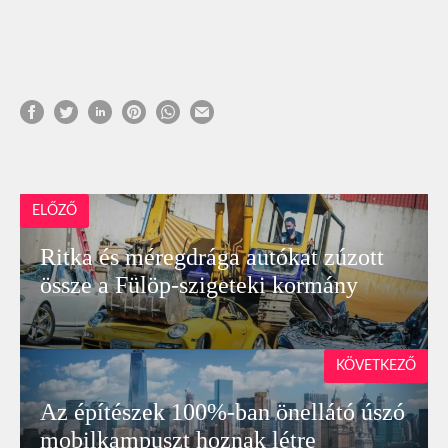
ELŐZŐ
Ritka és méregdrága autókat zúzott
össze a Fülöp-szigeteki kormány
KÖVETKEZŐ
Az építészek 100%-ban önellátó úszó
mobilkampuszt hoznak létre