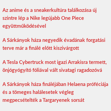
Az anime és a sneakerkultúra találkozása új
szintre lép a Nike legújabb One Piece
együttműködésével
A Sárkányok háza negyedik évadának forgatási
terve már a finálé előtt kiszivárgott
A Tesla Cybertruck most igazi Arrakisra termett,
önjógyógyító fóliával vált sivatagi ragadozóvá
A Sárkányok háza fináléjában Helaena próféciája
és a tömeges halálesetek végleg
megpecsételték a Targaryenek sorsát