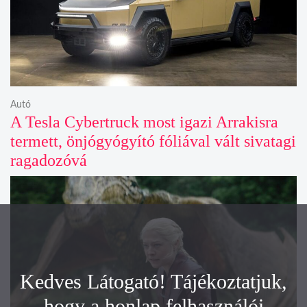
Autó
A Tesla Cybertruck most igazi Arrakisra
termett, önjógyógyító fóliával vált sivatagi
ragadozóvá
Kedves Látogató! Tájékoztatjuk,
hogy a honlap felhasználói