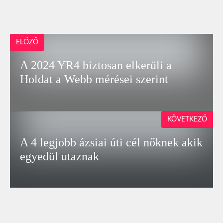
ELŐZŐ
A 2024 YR4 biztosan elkerüli a
Holdat a Webb mérései szerint
KÖVETKEZŐ
A 4 legjobb ázsiai úti cél nőknek akik
egyedül utaznak