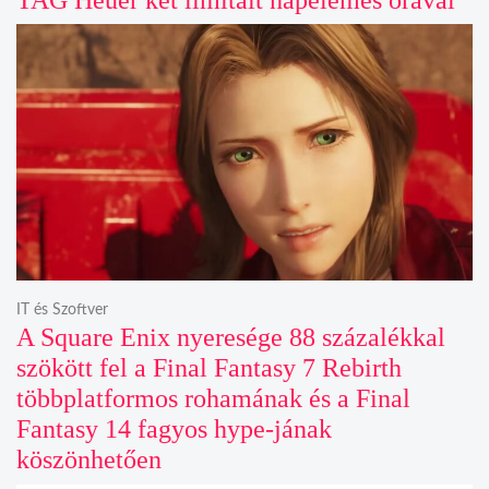
IT és Szoftver
A Square Enix nyeresége 88 százalékkal
szökött fel a Final Fantasy 7 Rebirth
többplatformos rohamának és a Final
Fantasy 14 fagyos hype-jának
köszönhetően