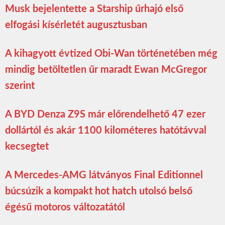
Musk bejelentette a Starship űrhajó első
elfogási kísérletét augusztusban
A kihagyott évtized Obi-Wan történetében még
mindig betöltetlen űr maradt Ewan McGregor
szerint
A BYD Denza Z9S már előrendelhető 47 ezer
dollártól és akár 1100 kilométeres hatótávval
kecsegtet
A Mercedes-AMG látványos Final Editionnel
búcsúzik a kompakt hot hatch utolsó belső
égésű motoros változatától