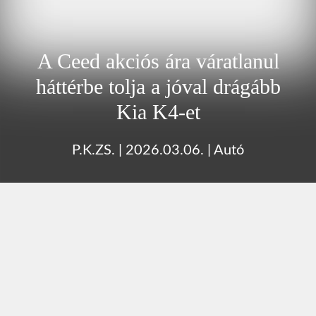
A Ceed akciós ára váratlanul
háttérbe tolja a jóval drágább
Kia K4-et
P.K.ZS.
|
2026.03.06.
|
Autó