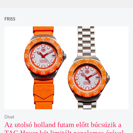
FRISS
Divat
Az utolsó holland futam előtt búcsúzik a
TAG Heuer két limitált napelemes órával