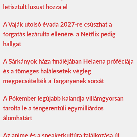
letisztult luxust hozza el
A Vaják utolsó évada 2027-re csúszhat a
forgatás lezárulta ellenére, a Netflix pedig
hallgat
A Sárkányok háza fináléjában Helaena próféciája
és a tömeges halálesetek végleg
megpecsételték a Targaryenek sorsát
A Pókember legújabb kalandja villámgyorsan
tarolta le a tengerentúli egymilliárdos
álomhatárt
Az anime és a sneakerkultúra találkozása új