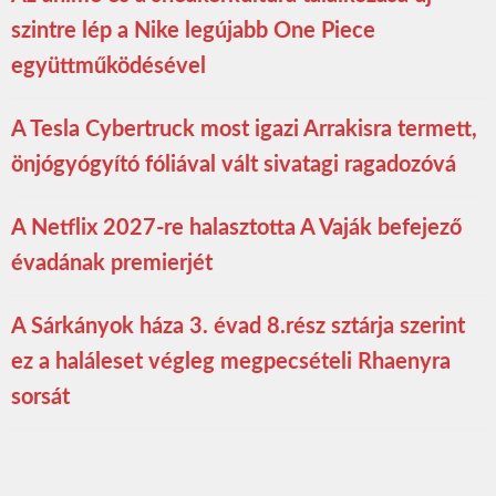
szintre lép a Nike legújabb One Piece
együttműködésével
A Tesla Cybertruck most igazi Arrakisra termett,
önjógyógyító fóliával vált sivatagi ragadozóvá
A Netflix 2027-re halasztotta A Vaják befejező
évadának premierjét
A Sárkányok háza 3. évad 8.rész sztárja szerint
ez a haláleset végleg megpecsételi Rhaenyra
sorsát