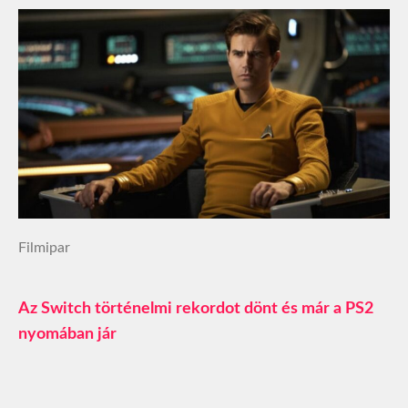
Filmipar
Az Switch történelmi rekordot dönt és már a PS2
nyomában jár