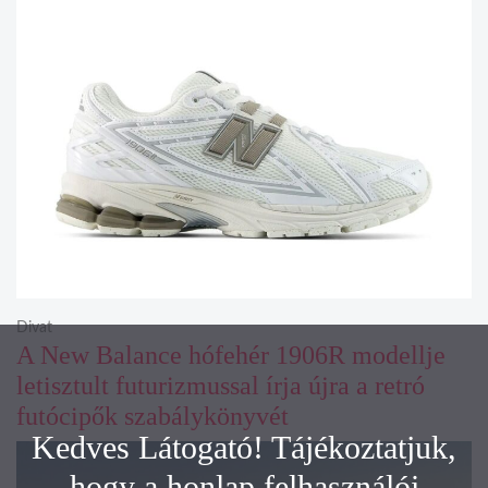
Divat
A New Balance hófehér 1906R modellje
letisztult futurizmussal írja újra a retró
futócipők szabálykönyvét
Kedves Látogató! Tájékoztatjuk,
hogy a honlap felhasználói