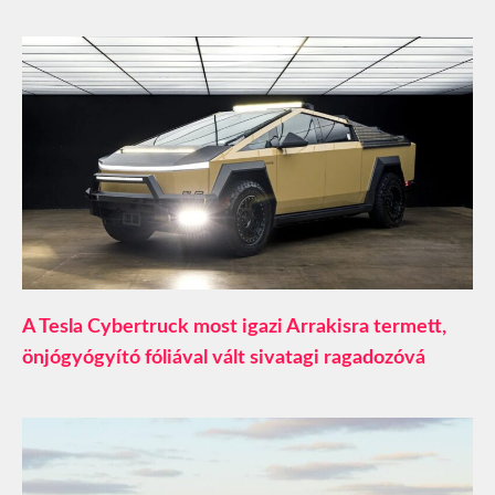
A Tesla Cybertruck most igazi Arrakisra termett,
önjógyógyító fóliával vált sivatagi ragadozóvá