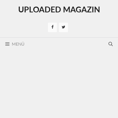
Kilépés
UPLOADED MAGAZIN
a
tartalomba
MENÜ