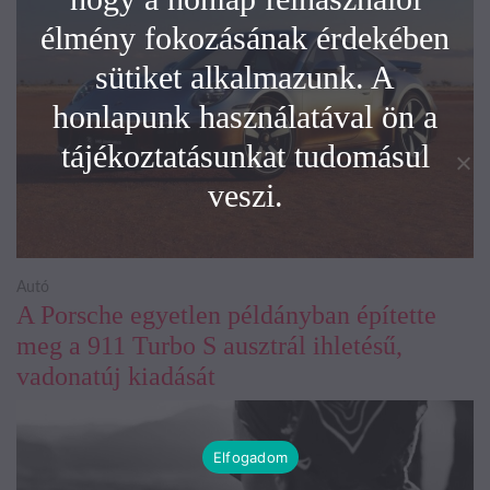
élmény fokozásának érdekében
sütiket alkalmazunk. A
honlapunk használatával ön a
tájékoztatásunkat tudomásul
veszi.
Autó
A Porsche egyetlen példányban építette
meg a 911 Turbo S ausztrál ihletésű,
vadonatúj kiadását
Elfogadom