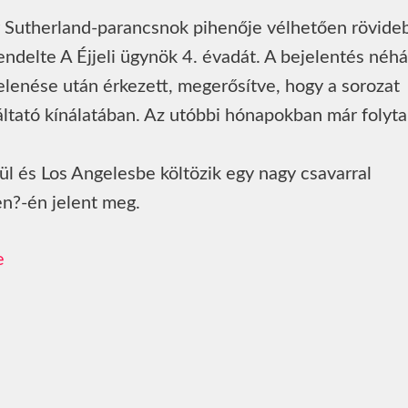
er Sutherland-parancsnok pihenője vélhetően rövide
erendelte A Éjjeli ügynök 4. évadát. A bejelentés néh
elenése után érkezett, megerősítve, hogy a sorozat
áltató kínálatában. Az utóbbi hónapokban már folyt
zül és Los Angelesbe költözik egy nagy csavarral
en?-én jelent meg.
e