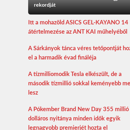
rekordját
Itt a mohazöld ASICS GEL-KAYANO 14
átértelmezése az ANT KAI műhelyéből
A Sárkányok tánca véres tetőpontját ho
el a harmadik évad fináléja
A tízmilliomodik Tesla elkészült, de a
második tízmillió sokkal keményebb m
lesz
A Pókember Brand New Day 355 millió
dolláros nyitánya minden idők egyik
legnagyobb premierjét hozta el