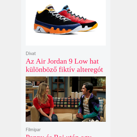
Gunn korábban tervezte
Divat
Az Air Jordan 9 Low hat
különböző fiktív alteregót
gyúr egyetlen őrült
dizájnba
Filmipar