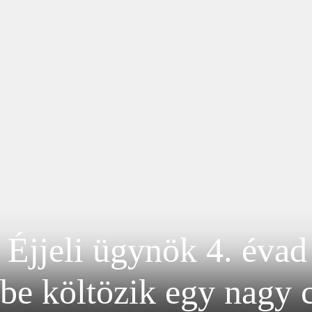
 Éjjeli ügynök 4. évad
be költözik egy nagy c