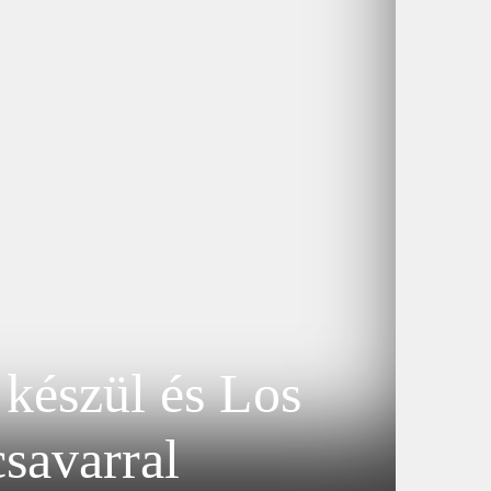
 készül és Los
savarral