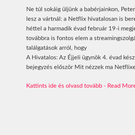
Ne túl sokáig üljünk a babérjainkon, Pet
lesz a vártnál: a Netflix hivatalosan is b
héttel a harmadik évad február 19-i megj
továbbra is fontos elem a streamingszolg
találgatások arról, hogy
A Hivatalos: Az Éjjeli ügynök 4. évad kés
bejegyzés először Mit nézzek ma Netflix
Read Mor