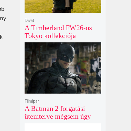
bb
ány
Divat
A Timberland FW26-os
Tokyo kollekciója
ak
flanellel, kordbársonnyal
és bőrrel gondolja újra az
időtlen örökséget
Filmipar
A Batman 2 forgatási
ütemterve mégsem úgy
alakul, ahogy azt James