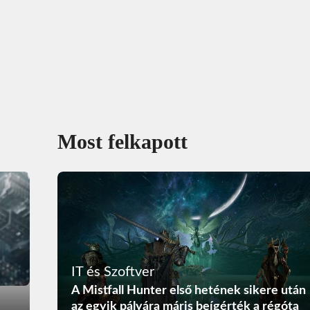
Most felkapott
IT és Szoftver
A Mistfall Hunter első hetének sikere után
az egyik pályára máris beígérték a régóta