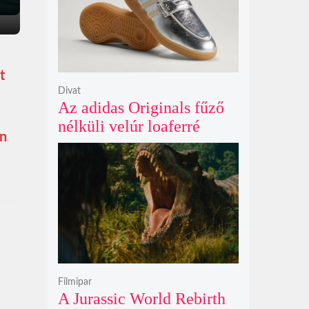
t
Divat
Az adidas Originals fűző
nélküli velúr loaferré
en
alakította a legendás
Handball Spezial modellt
Filmipar
A Jurassic World Rebirth