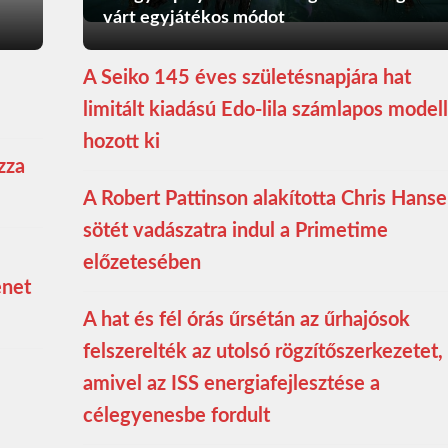
várt egyjátékos módot
A Seiko 145 éves születésnapjára hat
limitált kiadású Edo-lila számlapos modell
hozott ki
zza
A Robert Pattinson alakította Chris Hans
sötét vadászatra indul a Primetime
előzetesében
enet
A hat és fél órás űrsétán az űrhajósok
felszerelték az utolsó rögzítőszerkezetet,
amivel az ISS energiafejlesztése a
célegyenesbe fordult