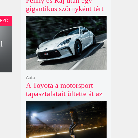
Penny és Raj után egy
gigantikus szörnyként tért
vissza valaki az
EZŐ
Agymenők legújabb spin-
offjában
l
Autó
A Toyota a motorsport
tapasztalatait ültette át az
új GR86 vezethetőségébe
és biztonságába