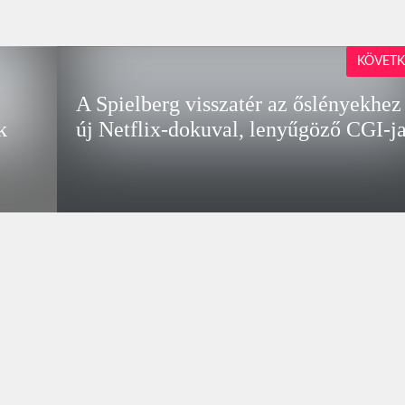
KÖVETK
A Spielberg visszatér az őslényekhez
k
új Netflix‑dokuval, lenyűgöző CGI‑ja