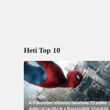
Heti Top 10
Filmipar
A Pókember előzetes bevétele 72 millió
dollárral tarolta le a Bosszúállók Végjáték