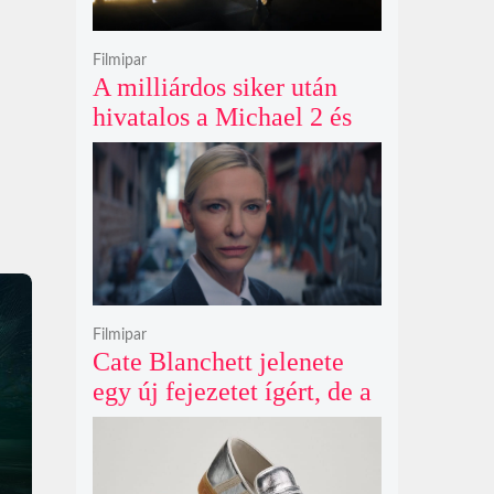
Filmipar
A milliárdos siker után
hivatalos a Michael 2 és
már a bemutató éve is
megvan
Filmipar
Cate Blanchett jelenete
egy új fejezetet ígért, de a
Netflix törölte David
Fincher Squid Game
sorozatát