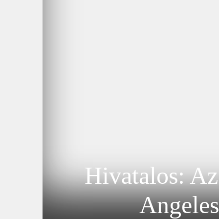
Hivatalos: Az
Angeles