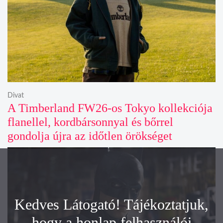
Divat
A Timberland FW26-os Tokyo kollekciója
flanellel, kordbársonnyal és bőrrel
gondolja újra az időtlen örökséget
Kedves Látogató! Tájékoztatjuk,
hogy a honlap felhasználói