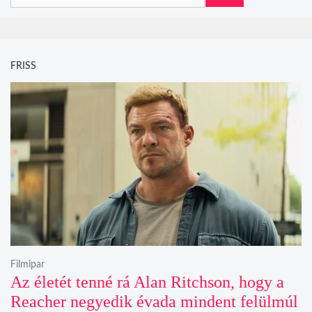
FRISS
Filmipar
Az életét tenné rá Alan Ritchson, hogy a
Reacher negyedik évada mindent felülmúl