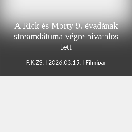
A Rick és Morty 9. évadának
streamdátuma végre hivatalos
lett
P.K.ZS.
|
2026.03.15.
|
Filmipar