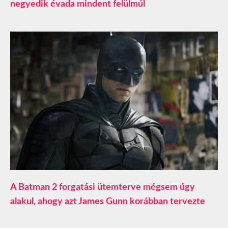
negyedik évada mindent felülmúl
A Batman 2 forgatási ütemterve mégsem úgy
alakul, ahogy azt James Gunn korábban tervezte