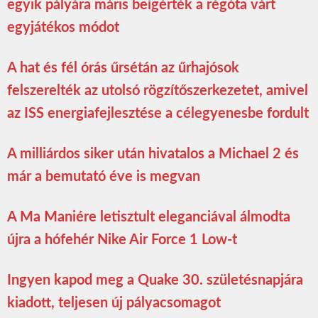
egyik pályára máris beígérték a régóta várt
egyjátékos módot
A hat és fél órás űrsétán az űrhajósok
felszerelték az utolsó rögzítőszerkezetet, amivel
az ISS energiafejlesztése a célegyenesbe fordult
A milliárdos siker után hivatalos a Michael 2 és
már a bemutató éve is megvan
A Ma Maniére letisztult eleganciával álmodta
újra a hófehér Nike Air Force 1 Low-t
Ingyen kapod meg a Quake 30. születésnapjára
kiadott, teljesen új pályacsomagot