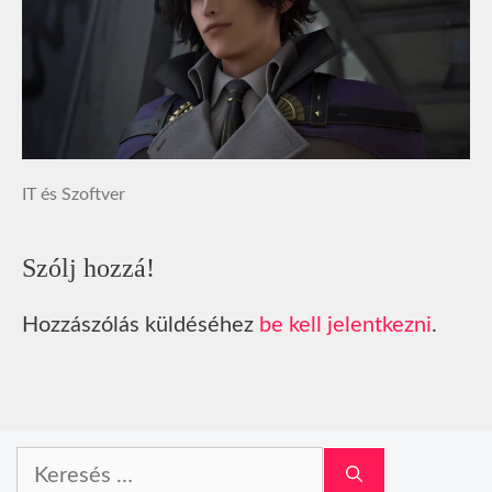
IT és Szoftver
Szólj hozzá!
Hozzászólás küldéséhez
be kell jelentkezni
.
Keresés: