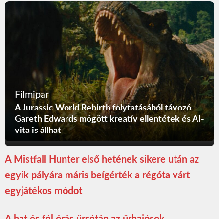
Filmipar
A Jurassic World Rebirth folytatásából távozó
Gareth Edwards mögött kreatív ellentétek és AI-
vita is állhat
A Mistfall Hunter első hetének sikere után az
egyik pályára máris beígérték a régóta várt
egyjátékos módot
A hat és fél órás űrsétán az űrhajósok