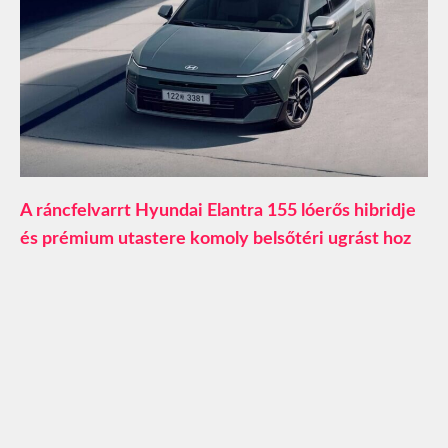
A ráncfelvarrt Hyundai Elantra 155 lóerős hibridje
és prémium utastere komoly belsőtéri ugrást hoz