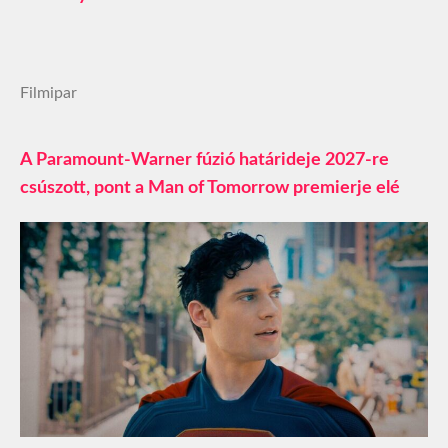
Filmipar
A Paramount-Warner fúzió határideje 2027-re
csúszott, pont a Man of Tomorrow premierje elé