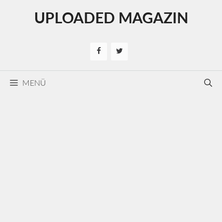
Kilépés
UPLOADED MAGAZIN
a
tartalomba
MENÜ