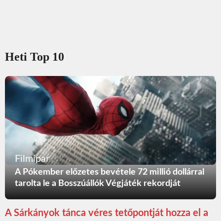
Heti Top 10
Filmipar
A Pókember előzetes bevétele 72 millió dollárral
tarolta le a Bosszúállók Végjáték rekordját
A Sárkányok tánca véres tetőpontját hozza el a