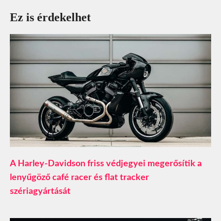
Ez is érdekelhet
A Harley-Davidson friss védjegyei megerősítik a
lenyűgöző café racer és flat tracker
szériagyártását