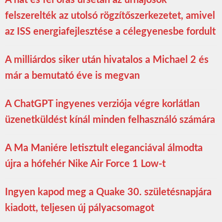
felszerelték az utolsó rögzítőszerkezetet, amivel
az ISS energiafejlesztése a célegyenesbe fordult
A milliárdos siker után hivatalos a Michael 2 és
már a bemutató éve is megvan
A ChatGPT ingyenes verziója végre korlátlan
üzenetküldést kínál minden felhasználó számára
A Ma Maniére letisztult eleganciával álmodta
újra a hófehér Nike Air Force 1 Low-t
Ingyen kapod meg a Quake 30. születésnapjára
kiadott, teljesen új pályacsomagot