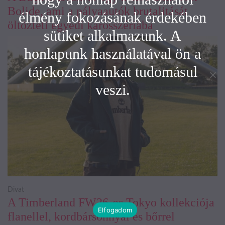
Bolide, ami a pályaautók brutalitását
élmény fokozásának érdekében
öltözteti egyedi karosszériába
sütiket alkalmazunk. A
honlapunk használatával ön a
tájékoztatásunkat tudomásul
veszi.
Divat
A Timberland FW26-os Tokyo kollekciója
Elfogadom
flanellel, kordbársonnyal és bőrrel