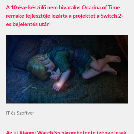
A 10 éve készülő nem hivatalos Ocarina of Time
remake fejlesztője lezárta a projektet a Switch 2-
es bejelentés után
IT és Szoftver
Az új Xiaomi Watch S5 háromhetente igényel csak