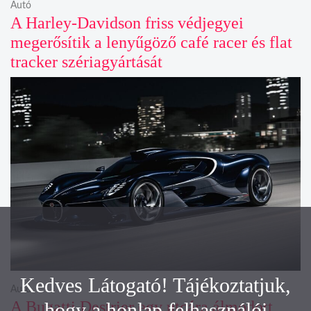
Autó
A Harley-Davidson friss védjegyei
megerősítik a lenyűgöző café racer és flat
tracker szériagyártását
Kedves Látogató! Tájékoztatjuk,
Autó
A Bugatti Destrier egy utcára álmodott
hogy a honlap felhasználói