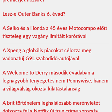
premierjét hozta el
Lesz-e Outer Banks 6. évad?
A Seiko és a Honda a 45 éves Motocompo előtt
tiszteleg egy vagány limitált karórával
A Xpeng a globális piacokat célozza meg
vadonatúj G9L szabadidő-autójával
A Welcome to Derry második évadában a
legnagyobb fenyegetés nem Pennywise, hanem
a világválság okozta kilátástalanság
A brit történelem leghalálosabb merényletét
dolgozza fel a Netflix új true crime sorozata