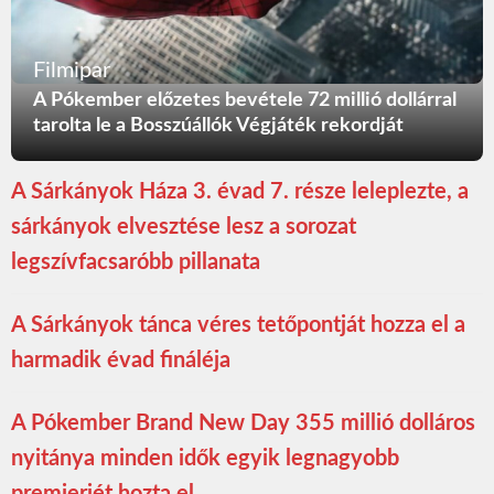
Filmipar
A Pókember előzetes bevétele 72 millió dollárral
tarolta le a Bosszúállók Végjáték rekordját
A Sárkányok Háza 3. évad 7. része leleplezte, a
sárkányok elvesztése lesz a sorozat
legszívfacsaróbb pillanata
A Sárkányok tánca véres tetőpontját hozza el a
harmadik évad fináléja
A Pókember Brand New Day 355 millió dolláros
nyitánya minden idők egyik legnagyobb