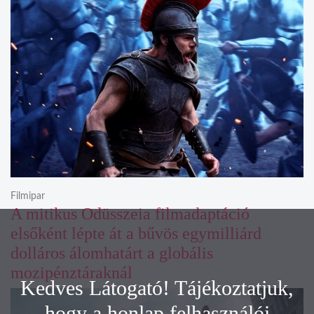
Filmipar
A mitikus Odüsszeia filmadaptáció
elsőként lépte át a bűvös egymilliárd
dolláros álomhatárt a globális
mozipénztáraknál
Kedves Látogató! Tájékoztatjuk,
hogy a honlap felhasználói