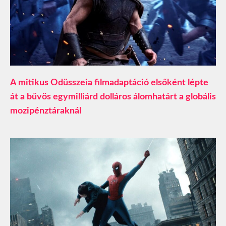
A mitikus Odüsszeia filmadaptáció elsőként lépte
át a bűvös egymilliárd dolláros álomhatárt a globális
mozipénztáraknál