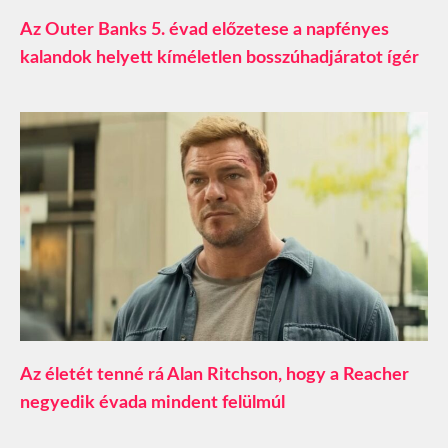
Az Outer Banks 5. évad előzetese a napfényes
kalandok helyett kíméletlen bosszúhadjáratot ígér
Az életét tenné rá Alan Ritchson, hogy a Reacher
negyedik évada mindent felülmúl