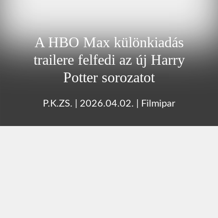
A HBO Max különkiadás
trailere felfedi az új Harry
Potter sorozatot
P.K.ZS.
|
2026.04.02.
|
Filmipar