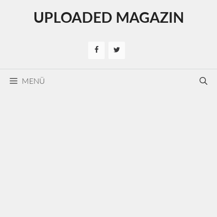
Kilépés
UPLOADED MAGAZIN
a
tartalomba
MENÜ