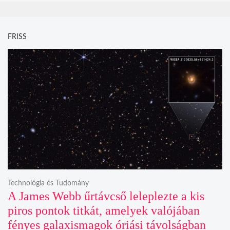
FRISS
Technológia és Tudomány
A James Webb űrtávcső leleplezte a kis
piros pontok titkát, amelyek valójában
fényes galaxismagok óriási távolságban