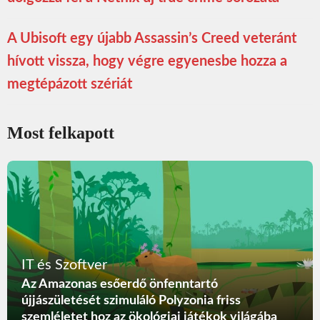
A Ubisoft egy újabb Assassin’s Creed veteránt
hívott vissza, hogy végre egyenesbe hozza a
megtépázott szériát
Most felkapott
IT és Szoftver
Az Amazonas esőerdő önfenntartó
újjászületését szimuláló Polyzonia friss
szemléletet hoz az ökológiai játékok világába