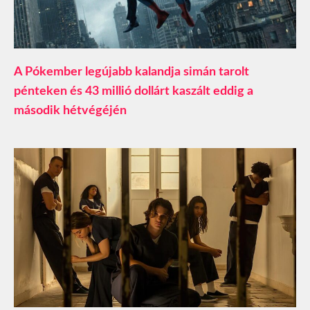
A Pókember legújabb kalandja simán tarolt
pénteken és 43 millió dollárt kaszált eddig a
második hétvégéjén