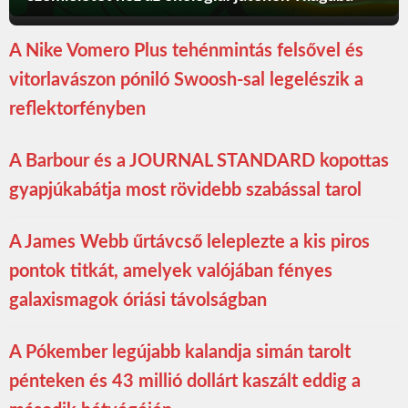
A Nike Vomero Plus tehénmintás felsővel és
vitorlavászon póniló Swoosh-sal legelészik a
reflektorfényben
A Barbour és a JOURNAL STANDARD kopottas
gyapjúkabátja most rövidebb szabással tarol
A James Webb űrtávcső leleplezte a kis piros
pontok titkát, amelyek valójában fényes
galaxismagok óriási távolságban
A Pókember legújabb kalandja simán tarolt
pénteken és 43 millió dollárt kaszált eddig a