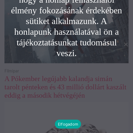
élmény fokozásának érdekében
sütiket alkalmazunk. A
honlapunk használatával ön a
tájékoztatásunkat tudomásul
veszi.
Filmipar
A Pókember legújabb kalandja simán
tarolt pénteken és 43 millió dollárt kaszált
eddig a második hétvégéjén
Elfogadom