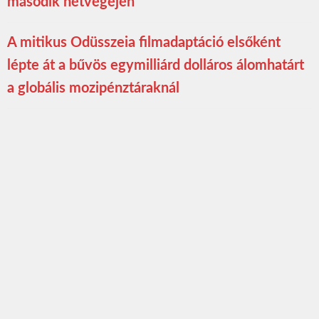
második hétvégéjén
A mitikus Odüsszeia filmadaptáció elsőként
lépte át a bűvös egymilliárd dolláros álomhatárt
a globális mozipénztáraknál