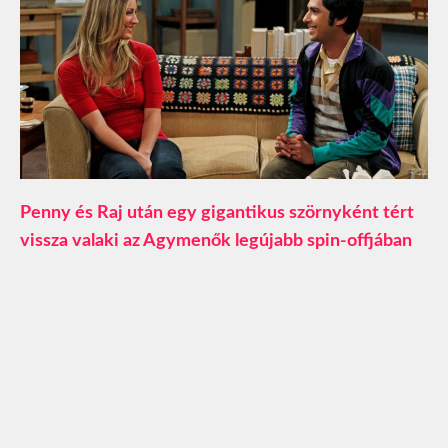
Penny és Raj után egy gigantikus szörnyként tért
vissza valaki az Agymenők legújabb spin-offjában