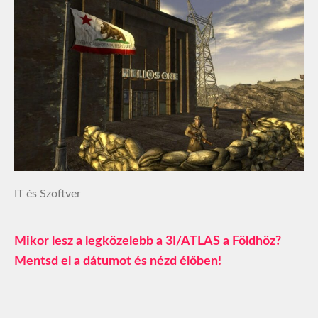
IT és Szoftver
Mikor lesz a legközelebb a 3I/ATLAS a Földhöz?
Mentsd el a dátumot és nézd élőben!