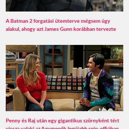
A Batman 2 forgatási ütemterve mégsem úgy
alakul, ahogy azt James Gunn korábban tervezte
Penny és Raj után egy gigantikus szörnyként tért
vissza valaki az Agymenők legújabb spin-offjában