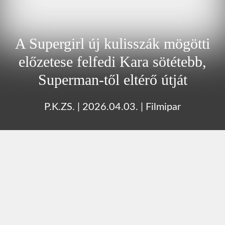
A Supergirl új kulisszák mögötti
előzetese felfedi Kara sötétebb,
Superman-től eltérő útját
P.K.ZS.
|
2026.04.03.
|
Filmipar