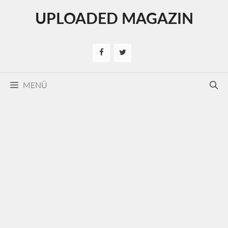
Kilépés
UPLOADED MAGAZIN
a
tartalomba
MENÜ