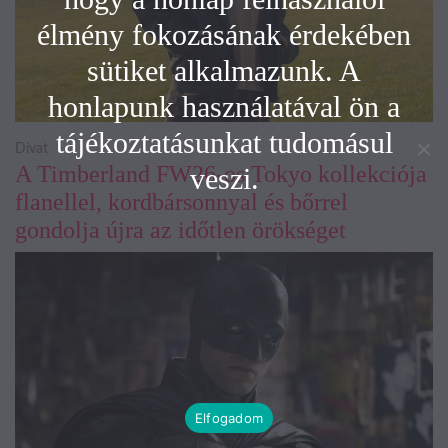
élmény fokozásának érdekében
sütiket alkalmazunk. A
honlapunk használatával ön a
tájékoztatásunkat tudomásul
Divat
A Timberland FW26-os Tokyo kollekciója
veszi.
flanellel, kordbársonnyal és bőrrel
gondolja újra az időtlen örökséget
Elfogadom