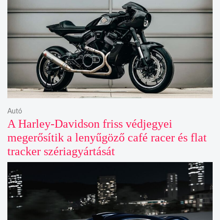
Autó
A Harley-Davidson friss védjegyei
megerősítik a lenyűgöző café racer és flat
tracker szériagyártását