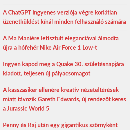
A ChatGPT ingyenes verziója végre korlátlan
üzenetküldést kínál minden felhasználó számára
A Ma Maniére letisztult eleganciával álmodta
újra a hófehér Nike Air Force 1 Low-t
Ingyen kapod meg a Quake 30. születésnapjára
kiadott, teljesen új pályacsomagot
A kasszasiker ellenére kreatív nézeteltérések
miatt távozik Gareth Edwards, új rendezőt keres
a Jurassic World 5
Penny és Raj után egy gigantikus szörnyként