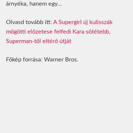
árnyéka, hanem egy…
Olvasd tovább itt:
A Supergirl új kulisszák
mögötti előzetese felfedi Kara sötétebb,
Superman-től eltérő útját
Főkép forrása: Warner Bros.