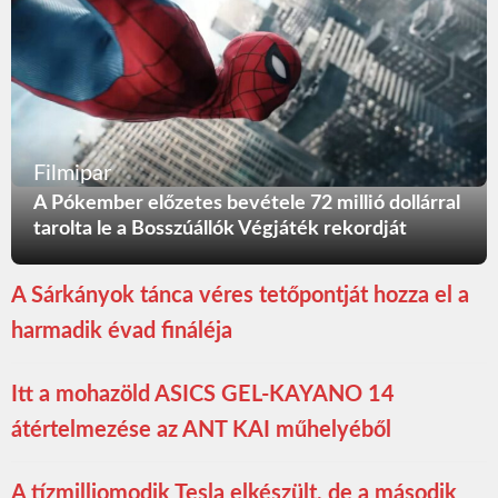
Filmipar
A Pókember előzetes bevétele 72 millió dollárral
tarolta le a Bosszúállók Végjáték rekordját
A Sárkányok tánca véres tetőpontját hozza el a
harmadik évad fináléja
Itt a mohazöld ASICS GEL-KAYANO 14
átértelmezése az ANT KAI műhelyéből
A tízmilliomodik Tesla elkészült, de a második