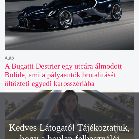
Autó
A Bugatti Destrier egy utcára álmodott
Bolide, ami a pályaautók brutalitását
öltözteti egyedi karosszériába
Kedves Látogató! Tájékoztatjuk,
hogy a honlap felhasználói