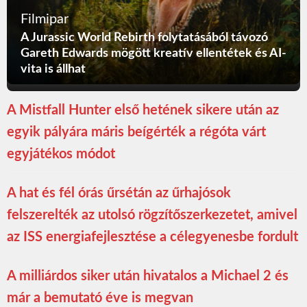
Filmipar
A Jurassic World Rebirth folytatásából távozó
Gareth Edwards mögött kreatív ellentétek és AI-
vita is állhat
A Mistfall Hunter első hetének sikere után az
egyik pályára máris beígérték a régóta várt
egyjátékos módot
A hat és fél órás űrsétán az űrhajósok
felszerelték az utolsó rögzítőszerkezetet, amivel
az ISS energiafejlesztése a célegyenesbe fordult
A milliárdos siker után hivatalos a Michael 2 és
már a bemutató éve is megvan