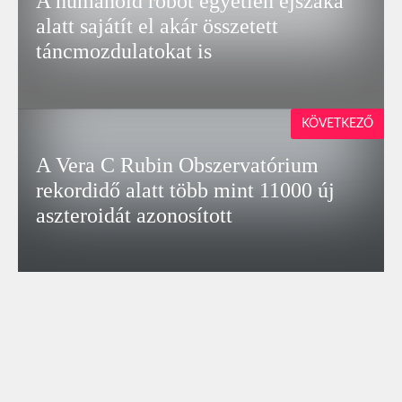
A humanoid robot egyetlen éjszaka
alatt sajátít el akár összetett
táncmozdulatokat is
KÖVETKEZŐ
A Vera C Rubin Obszervatórium
rekordidő alatt több mint 11000 új
aszteroidát azonosított