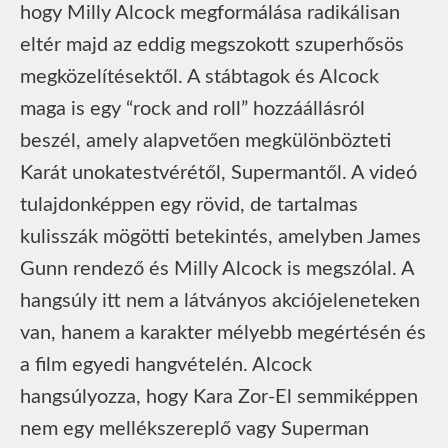
hogy Milly Alcock megformálása radikálisan
eltér majd az eddig megszokott szuperhősös
megközelítésektől. A stábtagok és Alcock
maga is egy “rock and roll” hozzáállásról
beszél, amely alapvetően megkülönbözteti
Karát unokatestvérétől, Supermantől. A videó
tulajdonképpen egy rövid, de tartalmas
kulisszák mögötti betekintés, amelyben James
Gunn rendező és Milly Alcock is megszólal. A
hangsúly itt nem a látványos akciójeleneteken
van, hanem a karakter mélyebb megértésén és
a film egyedi hangvételén. Alcock
hangsúlyozza, hogy Kara Zor-El semmiképpen
nem egy mellékszereplő vagy Superman