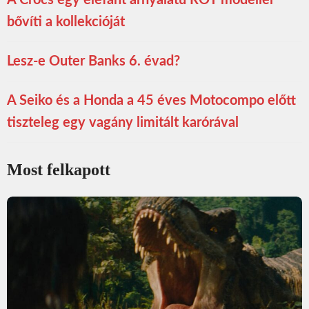
A Crocs egy elefánt árnyalatú ROY modellel
bővíti a kollekcióját
Lesz-e Outer Banks 6. évad?
A Seiko és a Honda a 45 éves Motocompo előtt
tiszteleg egy vagány limitált karórával
Most felkapott