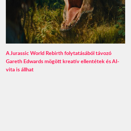
A Jurassic World Rebirth folytatásából távozó
Gareth Edwards mögött kreatív ellentétek és AI-
vita is állhat