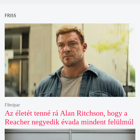
FRISS
Filmipar
Az életét tenné rá Alan Ritchson, hogy a
Reacher negyedik évada mindent felülmúl