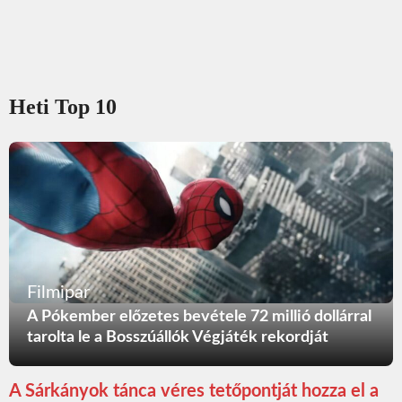
Heti Top 10
Filmipar
A Pókember előzetes bevétele 72 millió dollárral
tarolta le a Bosszúállók Végjáték rekordját
A Sárkányok tánca véres tetőpontját hozza el a