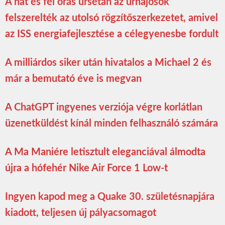
A hat és fél órás űrsétán az űrhajósok
felszerelték az utolsó rögzítőszerkezetet, amivel
az ISS energiafejlesztése a célegyenesbe fordult
A milliárdos siker után hivatalos a Michael 2 és
már a bemutató éve is megvan
A ChatGPT ingyenes verziója végre korlátlan
üzenetküldést kínál minden felhasználó számára
A Ma Maniére letisztult eleganciával álmodta
újra a hófehér Nike Air Force 1 Low-t
Ingyen kapod meg a Quake 30. születésnapjára
kiadott, teljesen új pályacsomagot