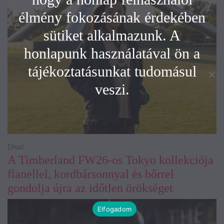
élmény fokozásának érdekében
sütiket alkalmazunk. A
honlapunk használatával ön a
tájékoztatásunkat tudomásul
veszi.
Divat
A Timberland FW26-os Tokyo kollekciója
flanellel, kordbársonnyal és bőrrel
gondolja újra az időtlen örökséget
Elfogadom