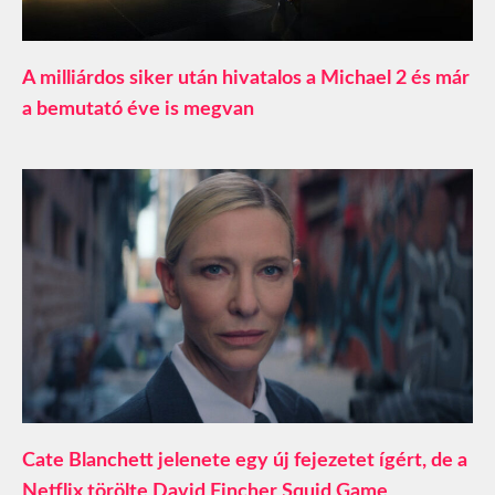
A milliárdos siker után hivatalos a Michael 2 és már
a bemutató éve is megvan
Cate Blanchett jelenete egy új fejezetet ígért, de a
Netflix törölte David Fincher Squid Game