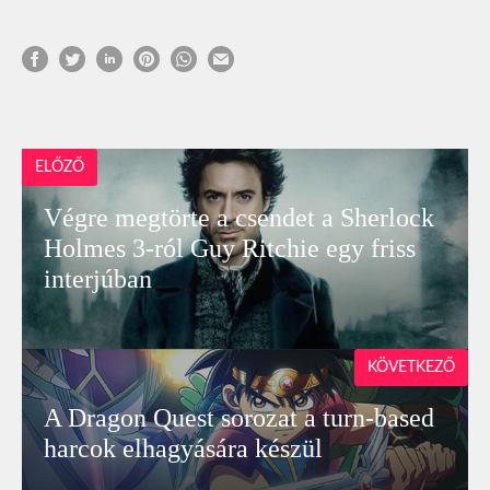
ELŐZŐ
Végre megtörte a csendet a Sherlock
Holmes 3-ról Guy Ritchie egy friss
interjúban
KÖVETKEZŐ
A Dragon Quest sorozat a turn-based
harcok elhagyására készül