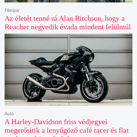
Filmipar
Az életét tenné rá Alan Ritchson, hogy a
Reacher negyedik évada mindent felülmúl
Autó
A Harley-Davidson friss védjegyei
megerősítik a lenyűgöző café racer és flat