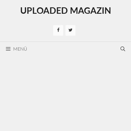
Kilépés
UPLOADED MAGAZIN
a
tartalomba
MENÜ