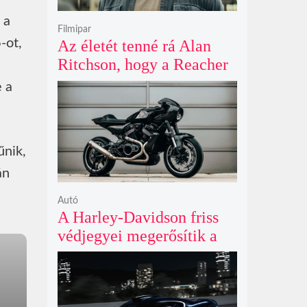
 a
Filmipar
-ot,
Az életét tenné rá Alan
Ritchson, hogy a Reacher
a
negyedik évada mindent
 a
felülmúl
űnik,
án
Autó
A Harley-Davidson friss
védjegyei megerősítik a
lenyűgöző café racer és
flat tracker szériagyártását