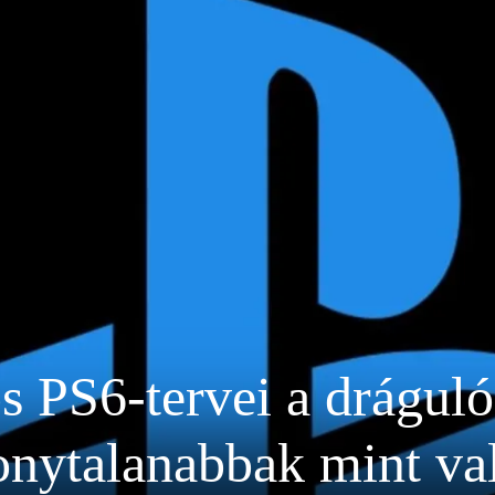
 PS6-tervei a dráguló
onytalanabbak mint va