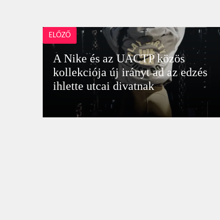
ELŐZŐ
A Nike és az UACTP közös
kollekciója új irányt ad az edzés
ihlette utcai divatnak