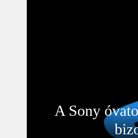
A Sony óvatos
biz