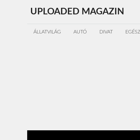
Kilépés
UPLOADED MAGAZIN
a
tartalomba
ÁLLATVILÁG
AUTÓ
DIVAT
EGÉS