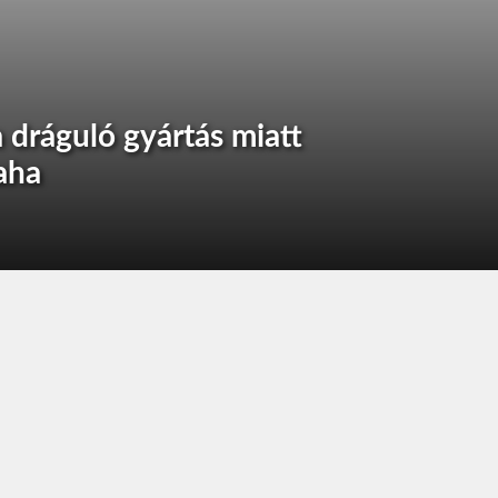
 dráguló gyártás miatt
aha