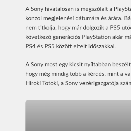
A Sony hivatalosan is megszólalt a PlaySta
konzol megjelenési dátumára és árára. Bár
nem titkolja, hogy már dolgozik a PS5 utó
következő generációs PlayStation akár m
PS4 és PS5 között eltelt időszakkal.
A Sony most egy kicsit nyíltabban beszélt 
hogy még mindig több a kérdés, mint a vál
Hiroki Totoki, a Sony vezérigazgatója szá