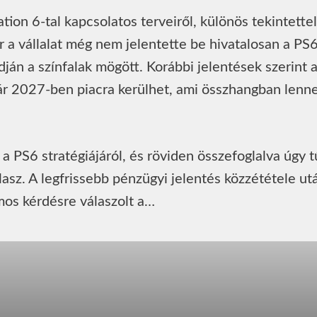
tion 6-tal kapcsolatos terveiről, különös tekintettel
 a vállalat még nem jelentette be hivatalosan a PS6
dján a színfalak mögött. Korábbi jelentések szerint 
ár 2027-ben piacra kerülhet, ami összhangban lenne
a PS6 stratégiájáról, és röviden összefoglalva úgy t
asz. A legfrissebb pénzügyi jelentés közzététele ut
mos kérdésre válaszolt a…