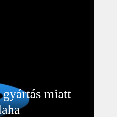
 gyártás miatt
laha