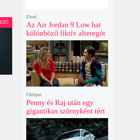
Divat
EZŐ
Az Air Jordan 9 Low hat
különböző fiktív alteregót
gyúr egyetlen őrült
dizájnba
Filmipar
Penny és Raj után egy
gigantikus szörnyként tért
vissza valaki az
Agymenők legújabb spin-
offjában