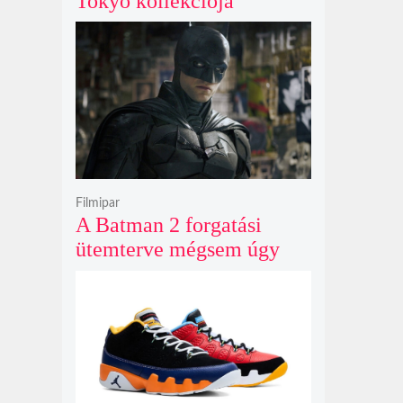
Tokyo kollekciója
flanellel, kordbársonnyal
és bőrrel gondolja újra az
időtlen örökséget
Filmipar
A Batman 2 forgatási
ütemterve mégsem úgy
alakul, ahogy azt James
Gunn korábban tervezte