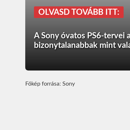
OLVASD TOVÁBB ITT:
A Sony óvatos PS6-tervei a
bizonytalanabbak mint val
Főkép forrása: Sony