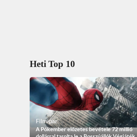
Heti Top 10
Filmipar
A Pókember előzetes bevétele 72 millió
dollárral tarolta le a Bosszúállók Végjáték