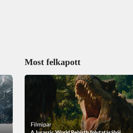
Most felkapott
Filmipar
A Jurassic World Rebirth folytatásából