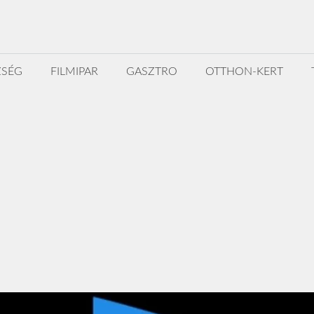
ZSÉG
FILMIPAR
GASZTRO
OTTHON-KERT