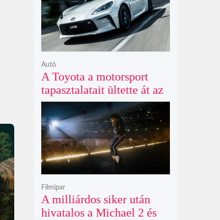
Autó
A Toyota a motorsport
tapasztalatait ültette át az
új GR86 vezethetőségébe
és biztonságába
Filmipar
A milliárdos siker után
hivatalos a Michael 2 és