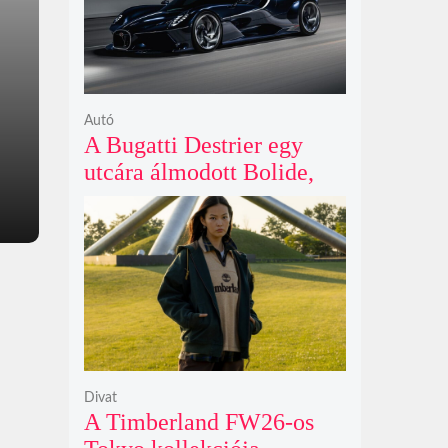
Autó
A Bugatti Destrier egy
utcára álmodott Bolide,
ami a pályaautók
brutalitását öltözteti
egyedi karosszériába
Divat
A Timberland FW26-os