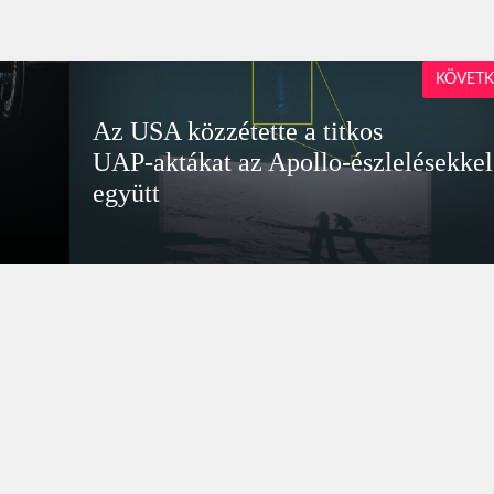
KÖVETK
Az USA közzétette a titkos
UAP‑aktákat az Apollo‑észlelésekkel
együtt