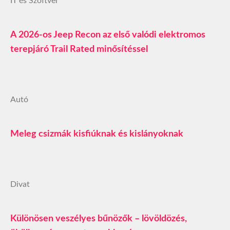
IT és Szoftver
A 2026-os Jeep Recon az első valódi elektromos
terepjáró Trail Rated minősítéssel
Autó
Meleg csizmák kisfiúknak és kislányoknak
Divat
Különösen veszélyes bűnözők – lövöldözés,