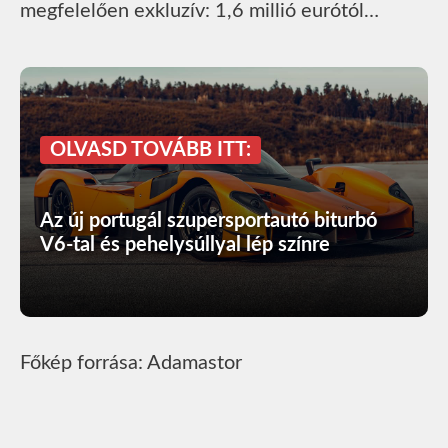
megfelelően exkluzív: 1,6 millió eurótól…
OLVASD TOVÁBB ITT:
Az új portugál szupersportautó biturbó
V6-tal és pehelysúllyal lép színre
Főkép forrása: Adamastor