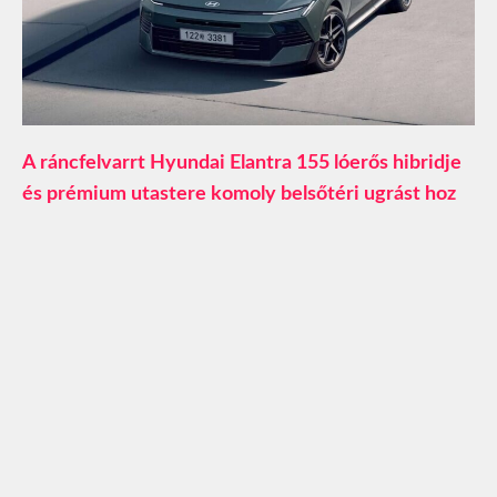
A ráncfelvarrt Hyundai Elantra 155 lóerős hibridje
és prémium utastere komoly belsőtéri ugrást hoz