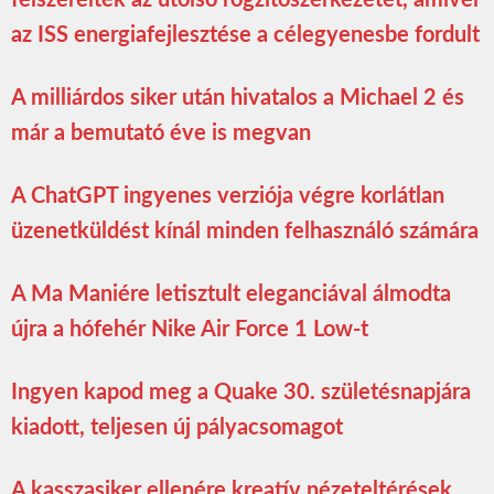
az ISS energiafejlesztése a célegyenesbe fordult
A milliárdos siker után hivatalos a Michael 2 és
már a bemutató éve is megvan
A ChatGPT ingyenes verziója végre korlátlan
üzenetküldést kínál minden felhasználó számára
A Ma Maniére letisztult eleganciával álmodta
újra a hófehér Nike Air Force 1 Low-t
Ingyen kapod meg a Quake 30. születésnapjára
kiadott, teljesen új pályacsomagot
A kasszasiker ellenére kreatív nézeteltérések