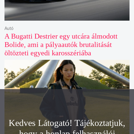
Autó
A Bugatti Destrier egy utcára álmodott
Bolide, ami a pályaautók brutalitását
öltözteti egyedi karosszériába
Kedves Látogató! Tájékoztatjuk,
hogy a honlap felhasználói