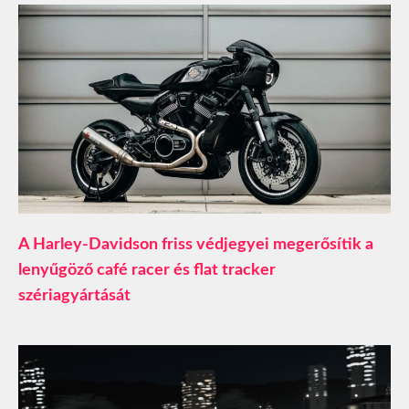
A Harley-Davidson friss védjegyei megerősítik a
lenyűgöző café racer és flat tracker
szériagyártását