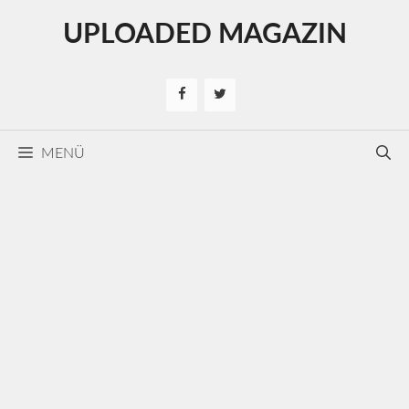
Kilépés
UPLOADED MAGAZIN
a
tartalomba
MENÜ