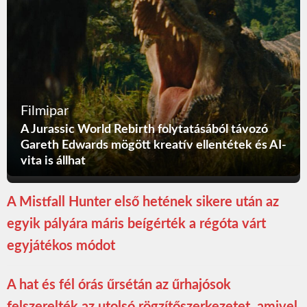
Filmipar
A Jurassic World Rebirth folytatásából távozó
Gareth Edwards mögött kreatív ellentétek és AI-
vita is állhat
A Mistfall Hunter első hetének sikere után az
egyik pályára máris beígérték a régóta várt
egyjátékos módot
A hat és fél órás űrsétán az űrhajósok
felszerelték az utolsó rögzítőszerkezetet, amivel