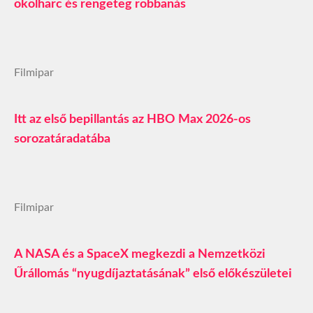
ökölharc és rengeteg robbanás
Filmipar
Itt az első bepillantás az HBO Max 2026-os
sorozatáradatába
Filmipar
A NASA és a SpaceX megkezdi a Nemzetközi
Űrállomás “nyugdíjaztatásának” első előkészületei