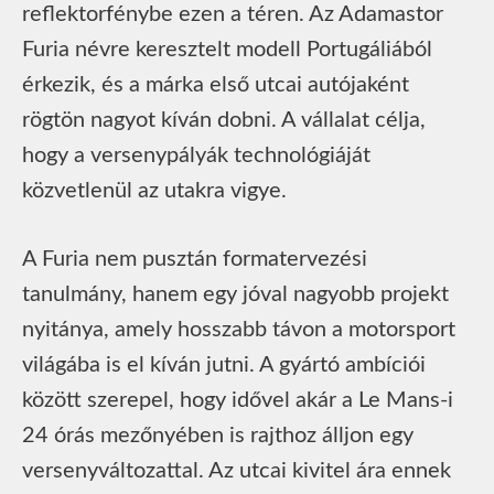
reflektorfénybe ezen a téren. Az Adamastor
Furia névre keresztelt modell Portugáliából
érkezik, és a márka első utcai autójaként
rögtön nagyot kíván dobni. A vállalat célja,
hogy a versenypályák technológiáját
közvetlenül az utakra vigye.
A Furia nem pusztán formatervezési
tanulmány, hanem egy jóval nagyobb projekt
nyitánya, amely hosszabb távon a motorsport
világába is el kíván jutni. A gyártó ambíciói
között szerepel, hogy idővel akár a Le Mans-i
24 órás mezőnyében is rajthoz álljon egy
versenyváltozattal. Az utcai kivitel ára ennek