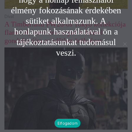
élmény fokozásának érdekében
Divat
sütiket alkalmazunk. A
A Timberland FW26-os Tokyo kollekciója
honlapunk használatával ön a
flanellel, kordbársonnyal és bőrrel
gondolja újra az időtlen örökséget
tájékoztatásunkat tudomásul
veszi.
Elfogadom