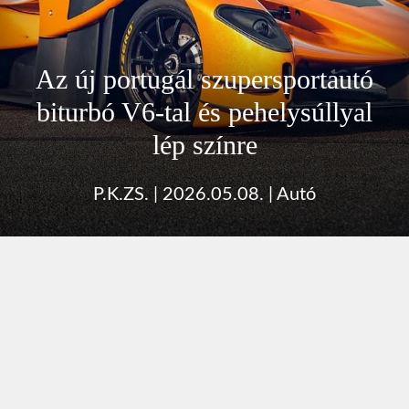
Az új portugál szupersportautó
biturbó V6-tal és pehelysúllyal
lép színre
P.K.ZS.
|
2026.05.08.
|
Autó