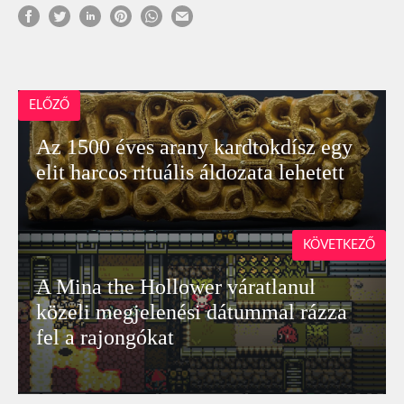
ELŐZŐ
Az 1500 éves arany kardtokdísz egy
elit harcos rituális áldozata lehetett
KÖVETKEZŐ
A Mina the Hollower váratlanul
közeli megjelenési dátummal rázza
fel a rajongókat