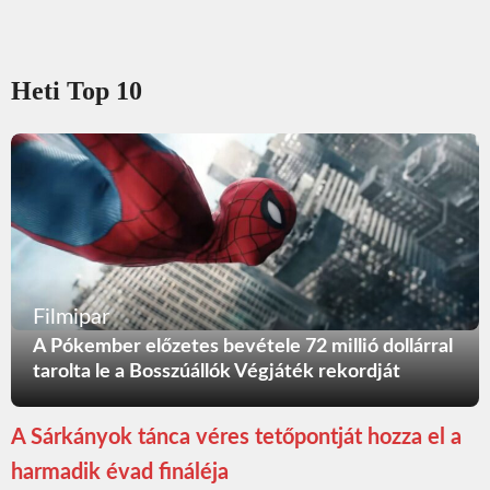
Heti Top 10
Filmipar
A Pókember előzetes bevétele 72 millió dollárral
tarolta le a Bosszúállók Végjáték rekordját
A Sárkányok tánca véres tetőpontját hozza el a
harmadik évad fináléja