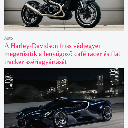
Autó
A Harley-Davidson friss védjegyei
megerősítik a lenyűgöző café racer és flat
tracker szériagyártását