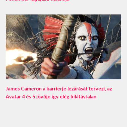
James Cameron a karrierje lezárását tervezi, az
Avatar 4 és 5 jövője így elég kilátástalan