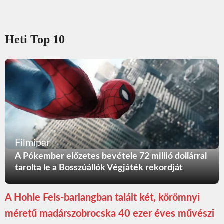
Heti Top 10
Filmipar
A Pókember előzetes bevétele 72 millió dollárral
tarolta le a Bosszúállók Végjáték rekordját
A Hohle Fels-barlangban talált két, körömnyi
méretű madárszobrocska 40 ezer éves művészi