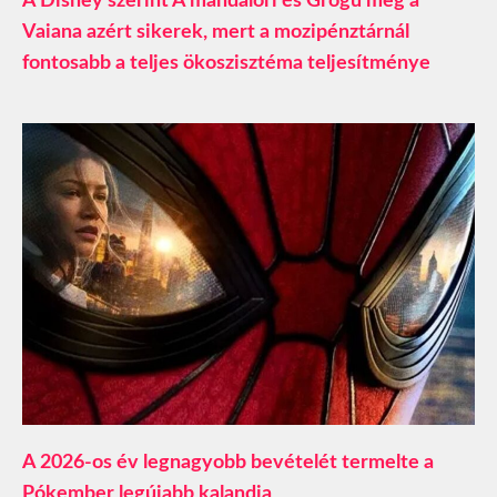
A Disney szerint A mandalóri és Grogu meg a
Vaiana azért sikerek, mert a mozipénztárnál
fontosabb a teljes ökoszisztéma teljesítménye
A 2026-os év legnagyobb bevételét termelte a
Pókember legújabb kalandja