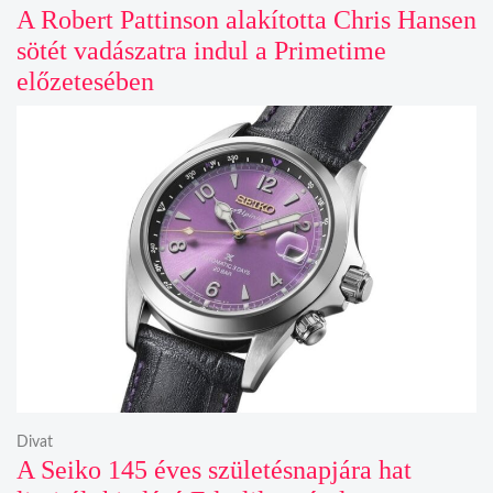
A Robert Pattinson alakította Chris Hansen
sötét vadászatra indul a Primetime
előzetesében
Divat
A Seiko 145 éves születésnapjára hat