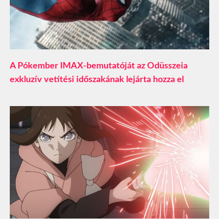
A Pókember IMAX-bemutatóját az Odüsszeia
exkluzív vetítési időszakának lejárta hozza el