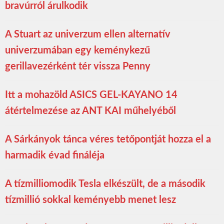
bravúrról árulkodik
A Stuart az univerzum ellen alternatív
univerzumában egy keménykezű
gerillavezérként tér vissza Penny
Itt a mohazöld ASICS GEL-KAYANO 14
átértelmezése az ANT KAI műhelyéből
A Sárkányok tánca véres tetőpontját hozza el a
harmadik évad fináléja
A tízmilliomodik Tesla elkészült, de a második
tízmillió sokkal keményebb menet lesz