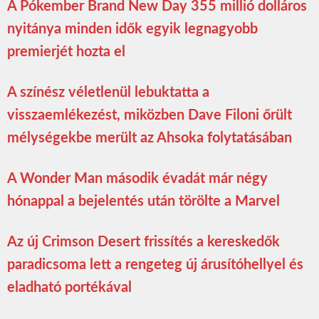
A Pókember Brand New Day 355 millió dolláros
nyitánya minden idők egyik legnagyobb
premierjét hozta el
A színész véletlenül lebuktatta a
visszaemlékezést, miközben Dave Filoni őrült
mélységekbe merült az Ahsoka folytatásában
A Wonder Man második évadát már négy
hónappal a bejelentés után törölte a Marvel
Az új Crimson Desert frissítés a kereskedők
paradicsoma lett a rengeteg új árusítóhellyel és
eladható portékával