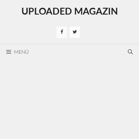
Kilépés
UPLOADED MAGAZIN
a
tartalomba
MENÜ