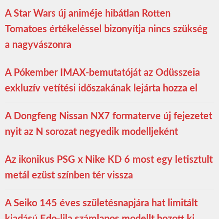
A Star Wars új animéje hibátlan Rotten
Tomatoes értékeléssel bizonyítja nincs szükség
a nagyvászonra
A Pókember IMAX-bemutatóját az Odüsszeia
exkluzív vetítési időszakának lejárta hozza el
A Dongfeng Nissan NX7 formaterve új fejezetet
nyit az N sorozat negyedik modelljeként
Az ikonikus PSG x Nike KD 6 most egy letisztult
metál ezüst színben tér vissza
A Seiko 145 éves születésnapjára hat limitált
kiadású Edo-lila számlapos modellt hozott ki