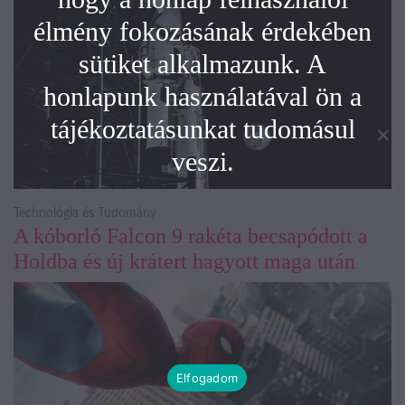
élmény fokozásának érdekében
sütiket alkalmazunk. A
honlapunk használatával ön a
tájékoztatásunkat tudomásul
veszi.
Technológia és Tudomány
A kóborló Falcon 9 rakéta becsapódott a
Holdba és új krátert hagyott maga után
Elfogadom