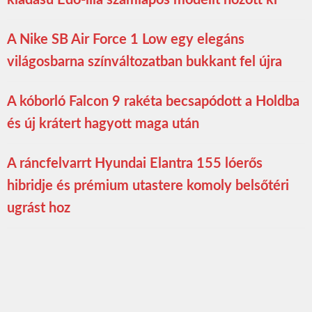
A Nike SB Air Force 1 Low egy elegáns
világosbarna színváltozatban bukkant fel újra
A kóborló Falcon 9 rakéta becsapódott a Holdba
és új krátert hagyott maga után
A ráncfelvarrt Hyundai Elantra 155 lóerős
hibridje és prémium utastere komoly belsőtéri
ugrást hoz