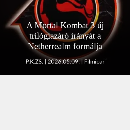
A Mortal Kombat 3 új
trilógiazáró irányát a
Netherrealm formálja
P.K.ZS.
|
2026.05.09.
|
Filmipar