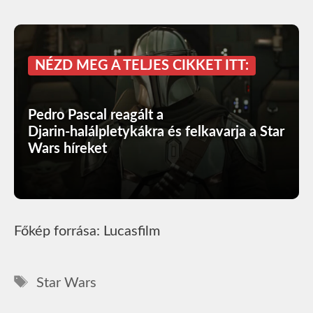
NÉZD MEG A TELJES CIKKET ITT:
Pedro Pascal reagált a
Djarin‑halálpletykákra és felkavarja a Star
Wars híreket
Főkép forrása: Lucasfilm
Címkék
Star Wars