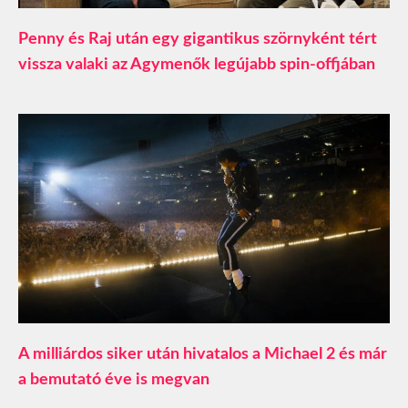
Penny és Raj után egy gigantikus szörnyként tért
vissza valaki az Agymenők legújabb spin-offjában
A milliárdos siker után hivatalos a Michael 2 és már
a bemutató éve is megvan