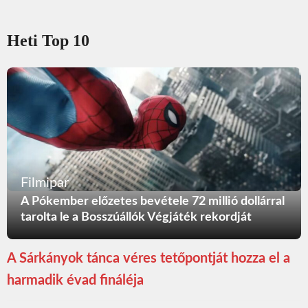
Heti Top 10
Filmipar
A Pókember előzetes bevétele 72 millió dollárral
tarolta le a Bosszúállók Végjáték rekordját
A Sárkányok tánca véres tetőpontját hozza el a
harmadik évad fináléja