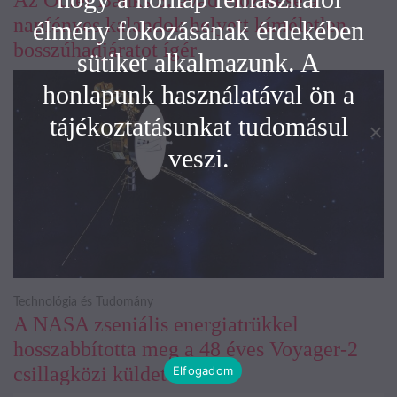
Az Outer Banks 5. évad előzetese a
napfényes kalandok helyett kíméletlen
élmény fokozásának érdekében
bosszúhadjáratot ígér
sütiket alkalmazunk. A
honlapunk használatával ön a
tájékoztatásunkat tudomásul
veszi.
Technológia és Tudomány
A NASA zseniális energiatrükkel
hosszabbította meg a 48 éves Voyager-2
csillagközi küldetését
Elfogadom