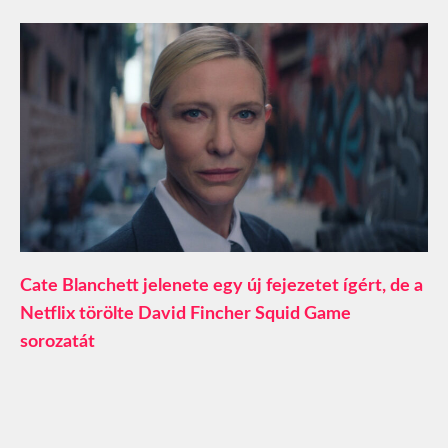
Cate Blanchett jelenete egy új fejezetet ígért, de a
Netflix törölte David Fincher Squid Game
sorozatát