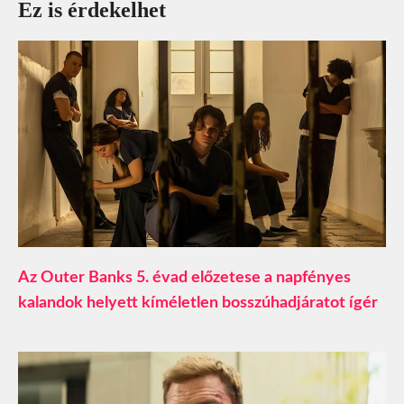
Ez is érdekelhet
Az Outer Banks 5. évad előzetese a napfényes
kalandok helyett kíméletlen bosszúhadjáratot ígér