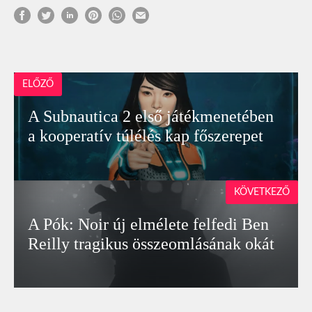
ELŐZŐ
A Subnautica 2 első játékmenetében
a kooperatív túlélés kap főszerepet
KÖVETKEZŐ
A Pók: Noir új elmélete felfedi Ben
Reilly tragikus összeomlásának okát