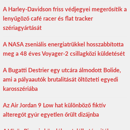
A Harley-Davidson friss védjegyei megerősítik a
lenyűgöző café racer és flat tracker
szériagyártását
A NASA zseniális energiatrükkel hosszabbította
meg a 48 éves Voyager-2 csillagközi küldetését
A Bugatti Destrier egy utcára álmodott Bolide,
ami a pályaautók brutalitását öltözteti egyedi
karosszériába
Az Air Jordan 9 Low hat különböző fiktív
alteregót gyúr egyetlen őrült dizájnba