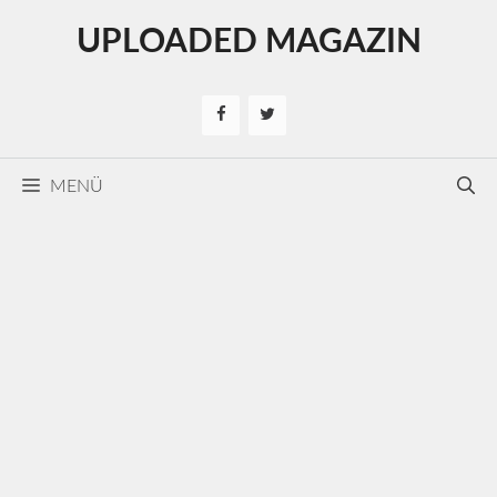
Kilépés
UPLOADED MAGAZIN
a
tartalomba
MENÜ