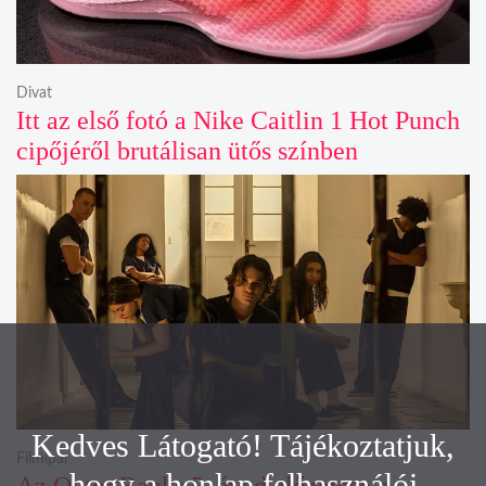
Divat
Itt az első fotó a Nike Caitlin 1 Hot Punch
cipőjéről brutálisan ütős színben
Kedves Látogató! Tájékoztatjuk,
Filmipar
hogy a honlap felhasználói