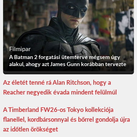
Filmipar
A Batman 2 forgatási ütemterve mégsem úgy
alakul, ahogy azt James Gunn korábban tervezte
Az életét tenné rá Alan Ritchson, hogy a
Reacher negyedik évada mindent felülmúl
A Timberland FW26-os Tokyo kollekciója
flanellel, kordbársonnyal és bőrrel gondolja újra
az időtlen örökséget