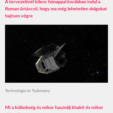
A tervezettnél kilenc hónappal korábban indul a
Roman űrtávcső, hogy ma még lehetetlen dolgokat
hajtson végre
Technológia és Tudomány
Mi a különbség és mikor használj khakit és mikor