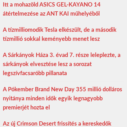
Itt a mohazöld ASICS GEL-KAYANO 14
átértelmezése az ANT KAI műhelyéből
A tízmilliomodik Tesla elkészült, de a második
tízmillió sokkal keményebb menet lesz
A Sárkányok Háza 3. évad 7. része leleplezte, a
sárkányok elvesztése lesz a sorozat
legszívfacsaróbb pillanata
A Pókember Brand New Day 355 millió dolláros
nyitánya minden idők egyik legnagyobb
premierjét hozta el
Az új Crimson Desert frissítés a kereskedők