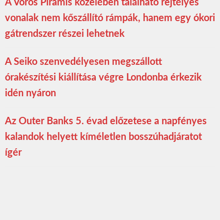
A Vörös Piramis közelében található rejtélyes
vonalak nem kőszállító rámpák, hanem egy ókori
gátrendszer részei lehetnek
A Seiko szenvedélyesen megszállott
órakészítési kiállítása végre Londonba érkezik
idén nyáron
Az Outer Banks 5. évad előzetese a napfényes
kalandok helyett kíméletlen bosszúhadjáratot
ígér