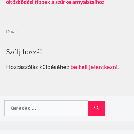
öltözködési tippek a szürke árnyalataihoz
Divat
Szólj hozzá!
Hozzászólás küldéséhez
be kell jelentkezni
.
Keresés: