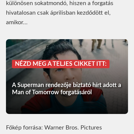
különösen sokatmondó, hiszen a forgatás
hivatalosan csak áprilisban kezdődött el,
amikor…
NÉZD MEG A TELJES CIKKET ITT:
A Superman rendezője biztató hírt adott a
Man of Tomorrow forgatásáról
Főkép forrása: Warner Bros. Pictures