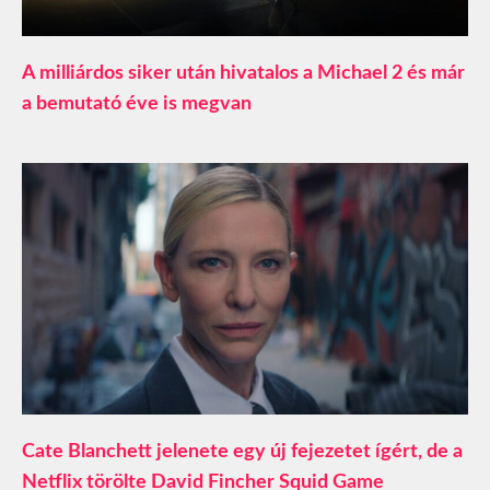
A milliárdos siker után hivatalos a Michael 2 és már
a bemutató éve is megvan
Cate Blanchett jelenete egy új fejezetet ígért, de a
Netflix törölte David Fincher Squid Game