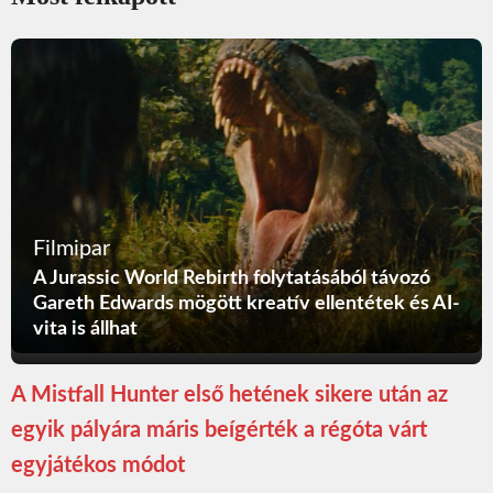
Filmipar
A Jurassic World Rebirth folytatásából távozó
Gareth Edwards mögött kreatív ellentétek és AI-
vita is állhat
A Mistfall Hunter első hetének sikere után az
egyik pályára máris beígérték a régóta várt
egyjátékos módot