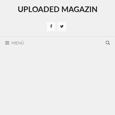
Kilépés
UPLOADED MAGAZIN
a
tartalomba
MENÜ