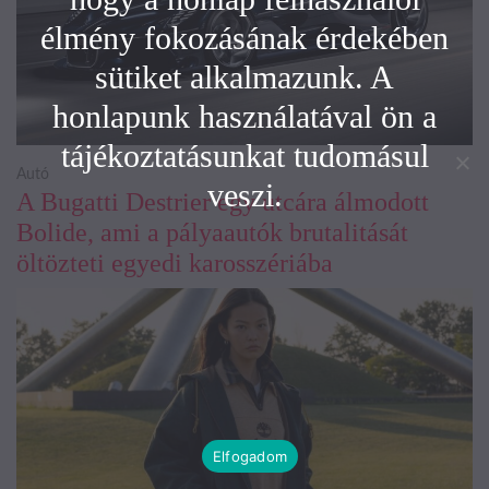
élmény fokozásának érdekében
sütiket alkalmazunk. A
honlapunk használatával ön a
tájékoztatásunkat tudomásul
Autó
veszi.
A Bugatti Destrier egy utcára álmodott
Bolide, ami a pályaautók brutalitását
öltözteti egyedi karosszériába
Elfogadom