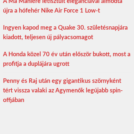
A Ma Maniére letisztult eleganciával álmodta
újra a hófehér Nike Air Force 1 Low-t
Ingyen kapod meg a Quake 30. születésnapjára
kiadott, teljesen új pályacsomagot
A Honda közel 70 év után először bukott, most a
profitja a duplájára ugrott
Penny és Raj után egy gigantikus szörnyként
tért vissza valaki az Agymenők legújabb spin-
offjában