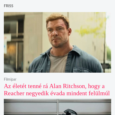
FRISS
Filmipar
Az életét tenné rá Alan Ritchson, hogy a
Reacher negyedik évada mindent felülmúl