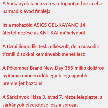
A Sárkányok tánca véres tetőpontját hozza el a
harmadik évad fináléja
Itt a mohazöld ASICS GEL-KAYANO 14
átértelmezése az ANT KAI műhelyéből
A tízmilliomodik Tesla elkészült, de a második
tízmillió sokkal keményebb menet lesz
A Pókember Brand New Day 355 millió dolláros
nyitánya minden idők egyik legnagyobb
premierjét hozta el
A Sárkányok Háza 3. évad 7. része leleplezte, a
sárkányok elvesztése lesz a sorozat