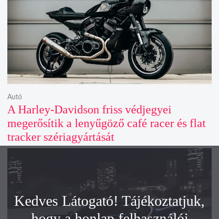
Autó
A Harley-Davidson friss védjegyei
megerősítik a lenyűgöző café racer és flat
tracker szériagyártását
Kedves Látogató! Tájékoztatjuk,
hogy a honlap felhasználói