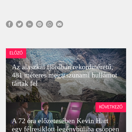
ELŐZŐ
Az alaszkai fjordban rekordméretű,
481 méteres megatszunami hullámot
tártak fel
KÖVETKEZŐ
A 72 óra előzetesében Kevin Hart
egy félresiklott legénybuliba csöppen