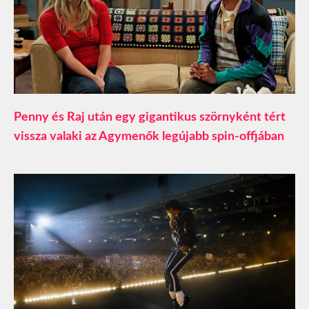
Penny és Raj után egy gigantikus szörnyként tért
vissza valaki az Agymenők legújabb spin-offjában