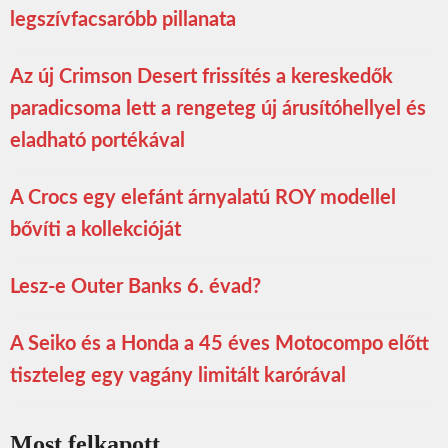
legszívfacsaróbb pillanata
Az új Crimson Desert frissítés a kereskedők
paradicsoma lett a rengeteg új árusítóhellyel és
eladható portékával
A Crocs egy elefánt árnyalatú ROY modellel
bővíti a kollekcióját
Lesz-e Outer Banks 6. évad?
A Seiko és a Honda a 45 éves Motocompo előtt
tiszteleg egy vagány limitált karórával
Most felkapott