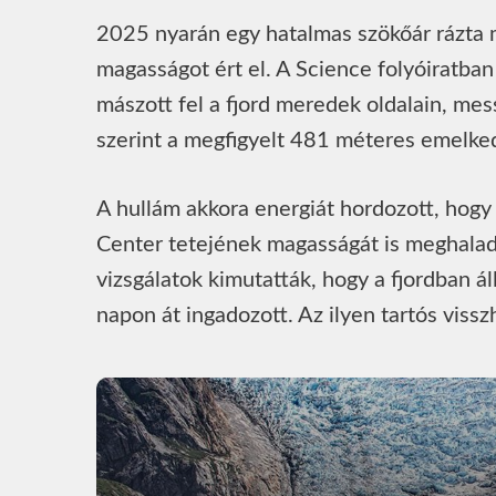
2025 nyarán egy hatalmas szökőár rázta me
magasságot ért el. A Science folyóiratba
mászott fel a fjord meredek oldalain, me
szerint a megfigyelt 481 méteres emelked
A hullám akkora energiát hordozott, hog
Center tetejének magasságát is meghaladt
vizsgálatok kimutatták, hogy a fjordban á
napon át ingadozott. Az ilyen tartós viss