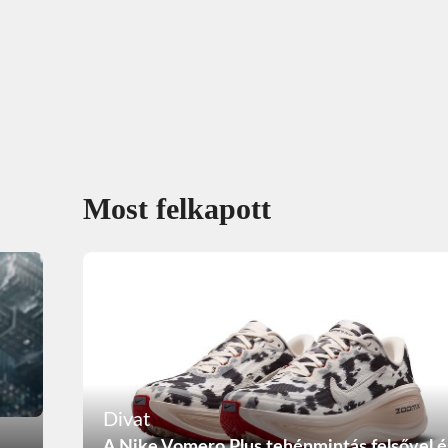
Most felkapott
Divat
A Nike Vomero Plus tehénmintás felsővel é