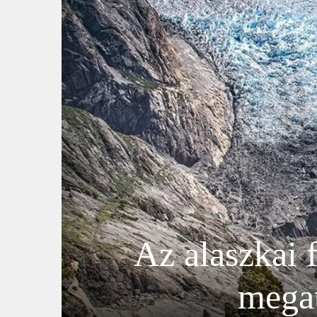
Az alaszkai 
megat