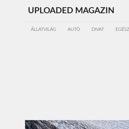
Kilépés
UPLOADED MAGAZIN
a
tartalomba
ÁLLATVILÁG
AUTÓ
DIVAT
EGÉS