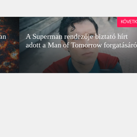
KÖVETK
an
A Superman rendezője biztató hírt
adott a Man of Tomorrow forgatásáró