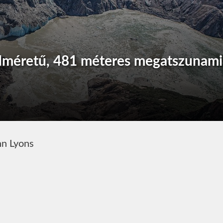
rdméretű, 481 méteres megatszunami
hn Lyons