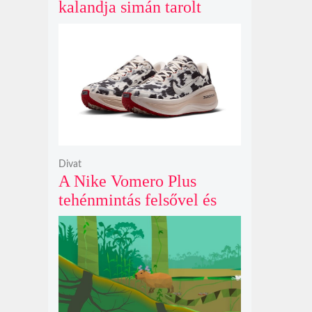
kalandja simán tarolt
pénteken és 43 millió
dollárt kaszált eddig a
második hétvégéjén
Divat
A Nike Vomero Plus
tehénmintás felsővel és
vitorlavászon póniló
Swoosh-sal legelészik a
reflektorfényben