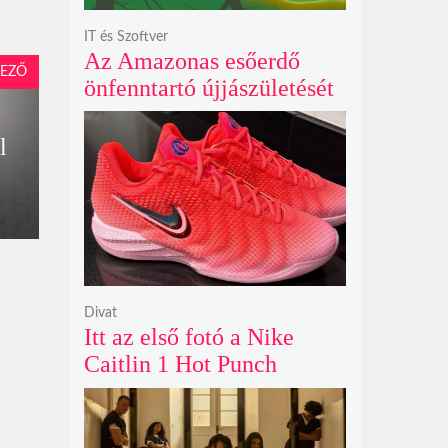
IT és Szoftver
Az Amazonas esőerdő
EZŐ
önfenntartó újjászületését
szimuláló Polyzonia friss
szemléletet hoz az
l
ökológiai játékok világába
Divat
Itt az első fotó a Nike
Caitlin 1 Hot Punch
cipőjéről brutálisan ütős
színben