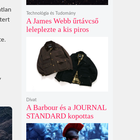
atlan
Technológia és Tudomány
tert
A James Webb űrtávcső
leleplezte a kis piros
pontok titkát, amelyek
te.
valójában fényes
galaxismagok óriási
távolságban
y
Divat
A Barbour és a JOURNAL
STANDARD kopottas
gyapjúkabátja most
rövidebb szabással tarol