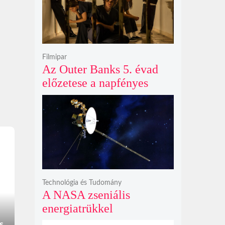
Filmipar
Az Outer Banks 5. évad
előzetese a napfényes
kalandok helyett
kíméletlen
bosszúhadjáratot ígér
Technológia és Tudomány
A NASA zseniális
energiatrükkel
hosszabbította meg a 48
s