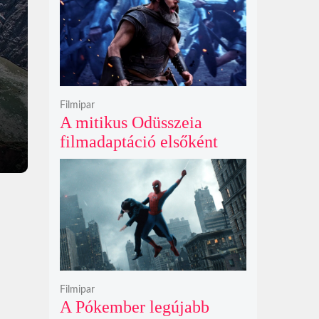
Filmipar
A mitikus Odüsszeia
filmadaptáció elsőként
lépte át a bűvös
egymilliárd dolláros
álomhatárt a globális
mozipénztáraknál
Filmipar
A Pókember legújabb