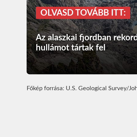
OLVASD TOVÁBB ITT:
Az alaszkai fjordban reko
hullámot tártak fel
Főkép forrása: U.S. Geological Survey/Jo