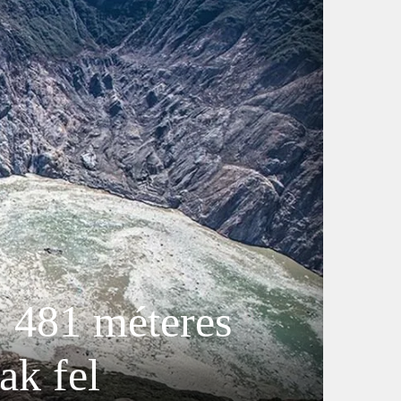
, 481 méteres
ak fel