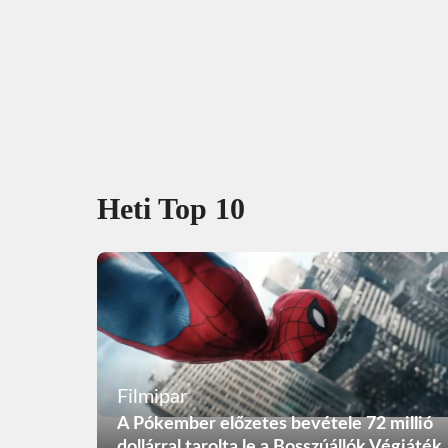
Heti Top 10
Filmipar
A Pókember előzetes bevétele 72 millió
dollárral tarolta le a Bosszúállók Végjáték