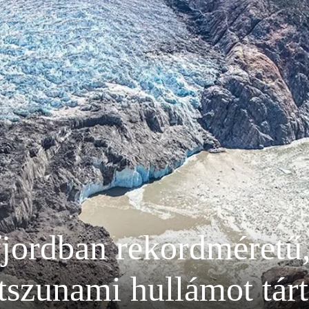
fjordban rekordméretű
szunami hullámot tárt