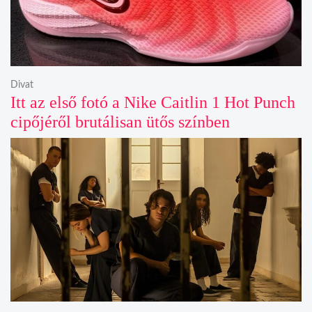
Divat
Itt az első fotó a Nike Caitlin 1 Hot Punch
cipőjéről brutálisan ütős színben