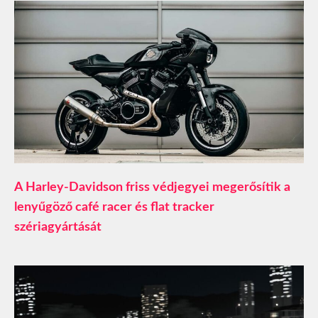
A Harley-Davidson friss védjegyei megerősítik a
lenyűgöző café racer és flat tracker
szériagyártását