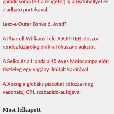
paradicsoma lett a rengeteg új árusítóhellyel és
eladható portékával
Lesz-e Outer Banks 6. évad?
A Pharrell Williams-féle JOOPITER először
rendez kizárólag órákra fókuszáló aukciót
A Seiko és a Honda a 45 éves Motocompo előtt
tiszteleg egy vagány limitált karórával
A Xpeng a globális piacokat célozza meg
vadonatúj G9L szabadidő-autójával
Most felkapott