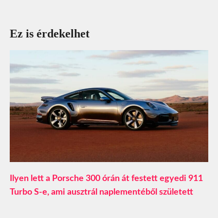
Ez is érdekelhet
Ilyen lett a Porsche 300 órán át festett egyedi 911
Turbo S-e, ami ausztrál naplementéből született