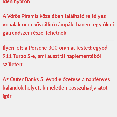
idén nyáron
A Vörös Piramis közelében található rejtélyes
vonalak nem kőszállító rámpák, hanem egy ókori
gátrendszer részei lehetnek
Ilyen lett a Porsche 300 órán át festett egyedi
911 Turbo S-e, ami ausztrál naplementéből
született
Az Outer Banks 5. évad előzetese a napfényes
kalandok helyett kíméletlen bosszúhadjáratot
ígér