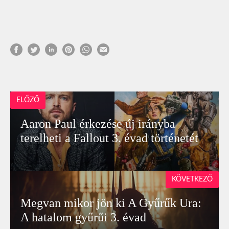
ELŐZŐ
Aaron Paul érkezése új irányba
terelheti a Fallout 3. évad történetét
KÖVETKEZŐ
Megvan mikor jön ki A Gyűrűk Ura:
A hatalom gyűrűi 3. évad