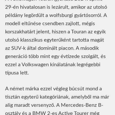
29-én hivatalosan is lezárult, amikor az utolsó
példány legördült a wolfsburgi gyártósorról. A
modell eltűnése csendben zajlott, mégis
korszakhatárt jelent, hiszen a Touran az egyik
utolsó klasszikus egyterűként tartotta magát
az SUV‑k által dominált piacon. A második
generáció több mint egy évtizede szolgált, és
ezzel a Volkswagen kínálatának legrégebbi
típusa lett.
A német márka ezzel végleg búcsút mond a
tisztán egyterű kategóriának, amelyből ma már
alig maradt versenyző. A Mercedes-Benz B-
osztály és a BMW 2‑es Active Tourer még