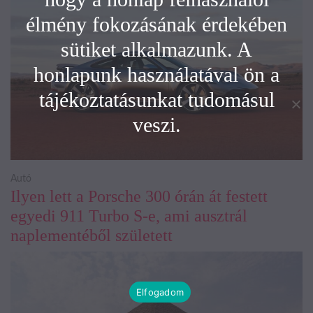
élmény fokozásának érdekében
sütiket alkalmazunk. A
honlapunk használatával ön a
tájékoztatásunkat tudomásul
veszi.
Autó
Ilyen lett a Porsche 300 órán át festett
egyedi 911 Turbo S-e, ami ausztrál
naplementéből született
Elfogadom