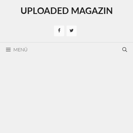
Kilépés
UPLOADED MAGAZIN
a
tartalomba
MENÜ