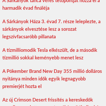
A Sárkányok tánca véres tetőpontját hozza el a
harmadik évad fináléja
A Sárkányok Háza 3. évad 7. része leleplezte, a
sárkányok elvesztése lesz a sorozat
legszívfacsaróbb pillanata
A tízmilliomodik Tesla elkészült, de a második
tízmillió sokkal keményebb menet lesz
A Pókember Brand New Day 355 millió dolláros
nyitánya minden idők egyik legnagyobb
premierjét hozta el
Az új Crimson Desert frissítés a kereskedők