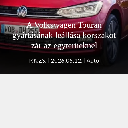
A Volkswagen Touran
gyártásának leállása korszakot
zár az egyterűeknél
P.K.ZS.
|
2026.05.12.
|
Autó