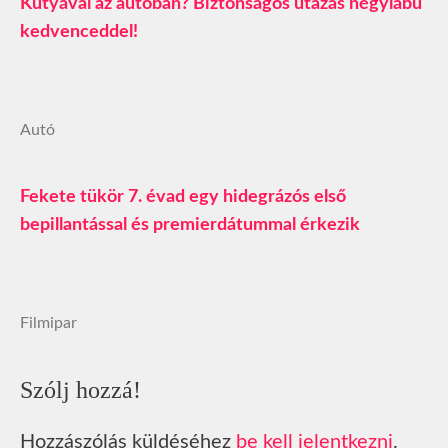
Kutyával az autóban? Biztonságos utazás négylábú
kedvenceddel!
Autó
Fekete tükör 7. évad egy hidegrázós első
bepillantással és premierdátummal érkezik
Filmipar
Szólj hozzá!
Hozzászólás küldéséhez
be kell jelentkezni
.