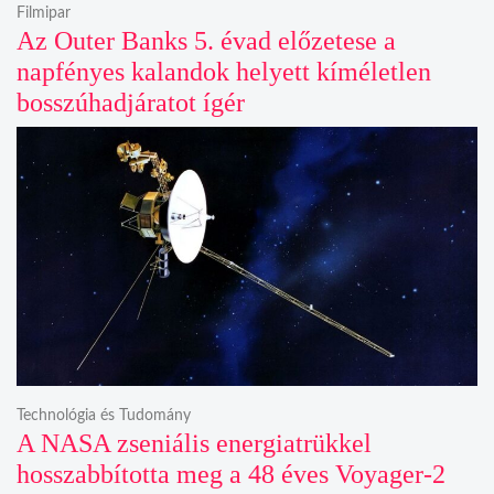
Filmipar
Az Outer Banks 5. évad előzetese a
napfényes kalandok helyett kíméletlen
bosszúhadjáratot ígér
Technológia és Tudomány
A NASA zseniális energiatrükkel
hosszabbította meg a 48 éves Voyager-2