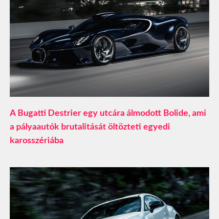
A Bugatti Destrier egy utcára álmodott Bolide, ami
a pályaautók brutalitását öltözteti egyedi
karosszériába