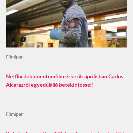
Filmipar
Netflix dokumentumfilm érkezik áprilisban Carlos
Alcarazról egyedülálló betekintéssel!
Filmipar