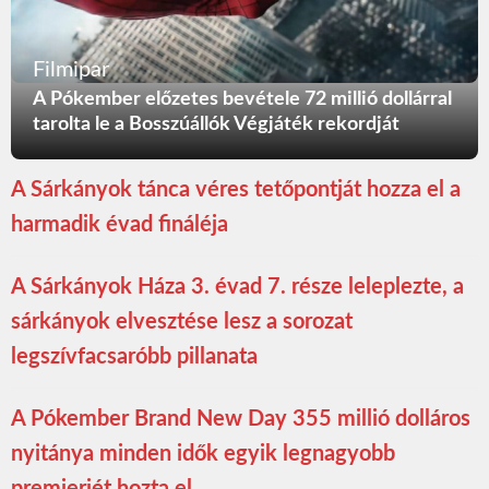
Filmipar
A Pókember előzetes bevétele 72 millió dollárral
tarolta le a Bosszúállók Végjáték rekordját
A Sárkányok tánca véres tetőpontját hozza el a
harmadik évad fináléja
A Sárkányok Háza 3. évad 7. része leleplezte, a
sárkányok elvesztése lesz a sorozat
legszívfacsaróbb pillanata
A Pókember Brand New Day 355 millió dolláros
nyitánya minden idők egyik legnagyobb