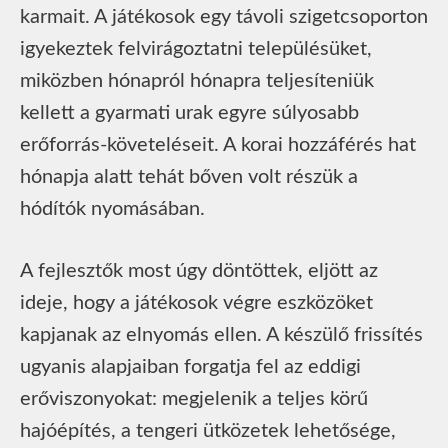
karmait. A játékosok egy távoli szigetcsoporton
igyekeztek felvirágoztatni településüket,
miközben hónapról hónapra teljesíteniük
kellett a gyarmati urak egyre súlyosabb
erőforrás-követeléseit. A korai hozzáférés hat
hónapja alatt tehát bőven volt részük a
hódítók nyomásában.
A fejlesztők most úgy döntöttek, eljött az
ideje, hogy a játékosok végre eszközöket
kapjanak az elnyomás ellen. A készülő frissítés
ugyanis alapjaiban forgatja fel az eddigi
erőviszonyokat: megjelenik a teljes körű
hajóépítés, a tengeri ütközetek lehetősége,