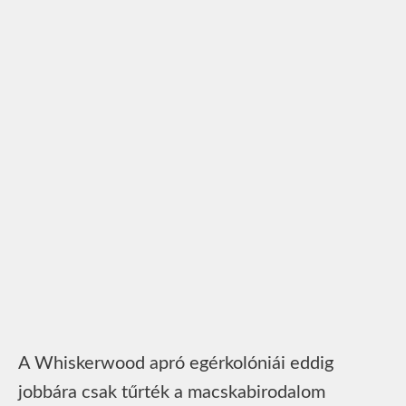
A Whiskerwood apró egérkolóniái eddig
jobbára csak tűrték a macskabirodalom