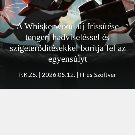
A Whiskerwood új frissítése
tengeri hadviseléssel és
szigeterődítésekkel borítja fel az
egyensúlyt
P.K.ZS.
|
2026.05.12.
|
IT és Szoftver