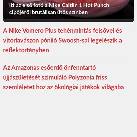
Itt az első fotó a Nike Caitlin 1 Hot Punch
cipőjéről brutálisan ütős színben
A Nike Vomero Plus tehénmintás felsővel és
vitorlavászon póniló Swoosh-sal legelészik a
reflektorfényben
Az Amazonas esőerdő önfenntartó
újjászületését szimuláló Polyzonia friss
szemléletet hoz az ökológiai játékok világába