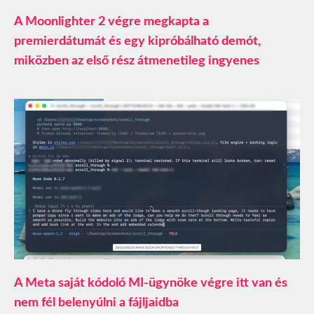
A Moonlighter 2 végre megkapta a
premierdátumát és egy kipróbálható demót,
miközben az első rész átmenetileg ingyenes
A Meta saját kódoló MI-ügynöke végre itt van és
nem fél belenyúlni a fájljaidba