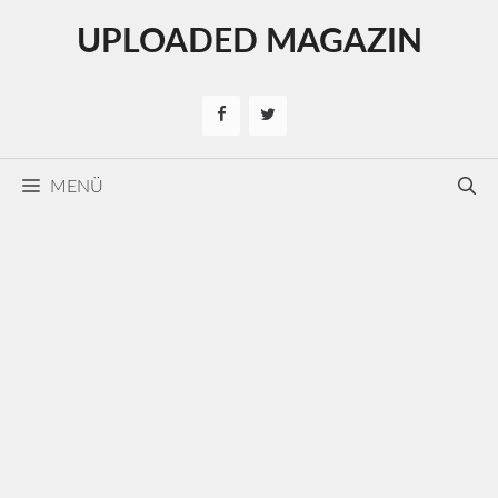
Kilépés
UPLOADED MAGAZIN
a
tartalomba
MENÜ