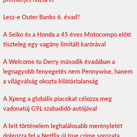
premierjét hozta el
Lesz-e Outer Banks 6. évad?
A Seiko és a Honda a 45 éves Motocompo előtt
tiszteleg egy vagány limitált karórával
A Welcome to Derry második évadában a
legnagyobb fenyegetés nem Pennywise, hanem
a világválság okozta kilátástalanság
A Xpeng a globális piacokat célozza meg
vadonatúj G9L szabadidő-autójával
A brit történelem leghalálosabb merényletét
dolgozza fel a Netflix új true crime sorozata