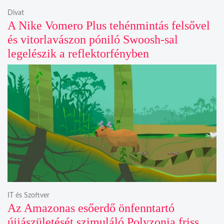
Divat
A Nike Vomero Plus tehénmintás felsővel
és vitorlavászon póniló Swoosh-sal
legelészik a reflektorfényben
IT és Szoftver
Az Amazonas esőerdő önfenntartó
újjászületését szimuláló Polyzonia friss