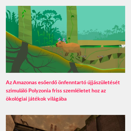
Az Amazonas esőerdő önfenntartó újjászületését
szimuláló Polyzonia friss szemléletet hoz az
ökológiai játékok világába