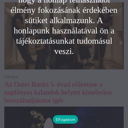
élmény fokozásának érdekében
sütiket alkalmazunk. A
honlapunk használatával ön a
tájékoztatásunkat tudomásul
veszi.
Filmipar
Az Outer Banks 5. évad előzetese a
napfényes kalandok helyett kíméletlen
bosszúhadjáratot ígér
Elfogadom