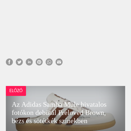
ELŐZŐ
Az Adidas Samba Mule hivatalos
fotókon debütál Preloved Brown,
bézs és sötétkék színekben