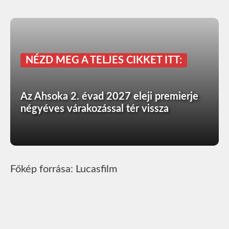
NÉZD MEG A TELJES CIKKET ITT:
Az Ahsoka 2. évad 2027 eleji premierje
négyéves várakozással tér vissza
Főkép forrása: Lucasfilm