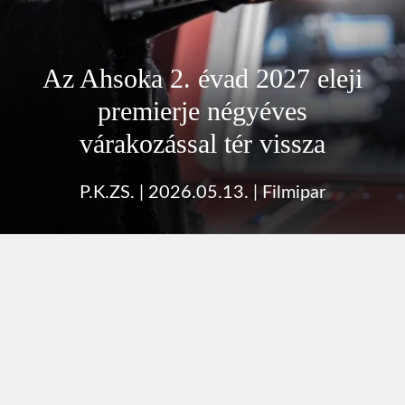
Az Ahsoka 2. évad 2027 eleji
premierje négyéves
várakozással tér vissza
P.K.ZS.
|
2026.05.13.
|
Filmipar