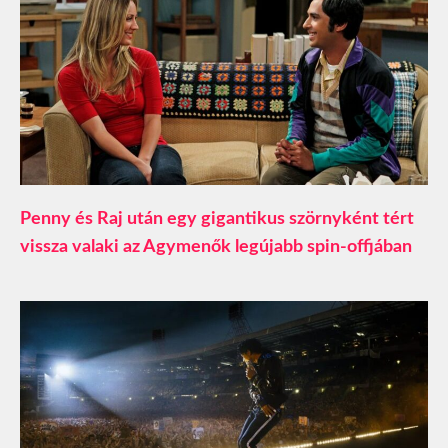
Penny és Raj után egy gigantikus szörnyként tért
vissza valaki az Agymenők legújabb spin-offjában