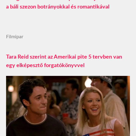
a báli szezon botrányokkal és romantikával
Filmipar
Tara Reid szerint az Amerikai pite 5 tervben van
egy elképesztő forgatókönyvvel