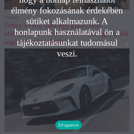
élmény fokozásának érdekében
Filmipar
sütiket alkalmazunk. A
Penny és Raj után egy gigantikus
honlapunk használatával ön a
szörnyként tért vissza valaki az Agymenők
tájékoztatásunkat tudomásul
legújabb spin-offjában
veszi.
Elfogadom