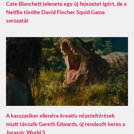
Cate Blanchett jelenete egy új fejezetet ígért, de a
Netflix törölte David Fincher Squid Game
sorozatát
A kasszasiker ellenére kreatív nézeteltérések
miatt távozik Gareth Edwards, új rendezőt keres a
Jurassic World 5