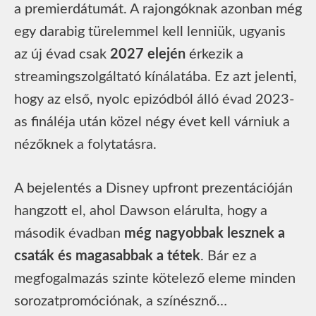
a premierdátumát. A rajongóknak azonban még
egy darabig türelemmel kell lenniük, ugyanis
az új évad csak
2027 elején
érkezik a
streamingszolgáltató kínálatába. Ez azt jelenti,
hogy az első, nyolc epizódból álló évad 2023-
as fináléja után közel négy évet kell várniuk a
nézőknek a folytatásra.
A bejelentés a Disney upfront prezentációján
hangzott el, ahol Dawson elárulta, hogy a
második évadban
még nagyobbak lesznek a
csaták és magasabbak a tétek
. Bár ez a
megfogalmazás szinte kötelező eleme minden
sorozatpromóciónak, a színésznő…