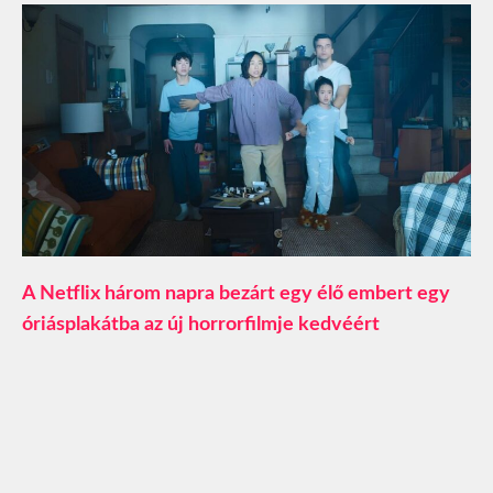
A Netflix három napra bezárt egy élő embert egy
óriásplakátba az új horrorfilmje kedvéért