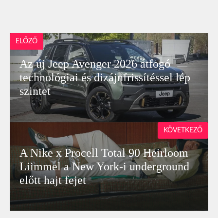
ELŐZŐ
Az új Jeep Avenger 2026 átfogó
technológiai és dizájnfrissítéssel lép
szintet
KÖVETKEZŐ
A Nike x Procell Total 90 Heirloom
Liimmel a New York-i underground
előtt hajt fejet