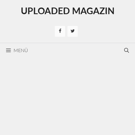
Kilépés
UPLOADED MAGAZIN
a
tartalomba
MENÜ