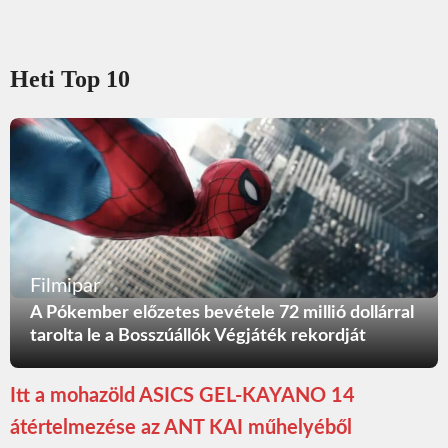
Heti Top 10
Filmipar
A Pókember előzetes bevétele 72 millió dollárral
tarolta le a Bosszúállók Végjáték rekordját
Itt a mohazöld ASICS GEL-KAYANO 14
átértelmezése az ANT KAI műhelyéből