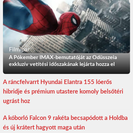
Filmipar
A Pókember IMAX-bemutatóját az Odüsszeia
exkluzív vetítési időszakának lejárta hozza el
A ráncfelvarrt Hyundai Elantra 155 lóerős
hibridje és prémium utastere komoly belsőtéri
ugrást hoz
A kóborló Falcon 9 rakéta becsapódott a Holdba
és új krátert hagyott maga után