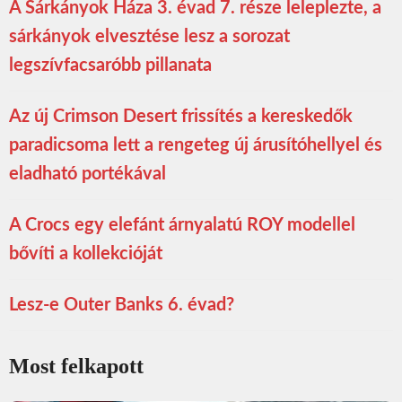
A Sárkányok Háza 3. évad 7. része leleplezte, a
sárkányok elvesztése lesz a sorozat
legszívfacsaróbb pillanata
Az új Crimson Desert frissítés a kereskedők
paradicsoma lett a rengeteg új árusítóhellyel és
eladható portékával
A Crocs egy elefánt árnyalatú ROY modellel
bővíti a kollekcióját
Lesz-e Outer Banks 6. évad?
Most felkapott