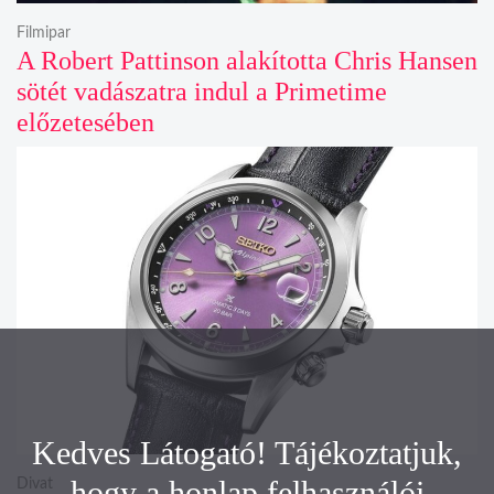
Filmipar
A Robert Pattinson alakította Chris Hansen
sötét vadászatra indul a Primetime
előzetesében
Kedves Látogató! Tájékoztatjuk,
hogy a honlap felhasználói
Divat