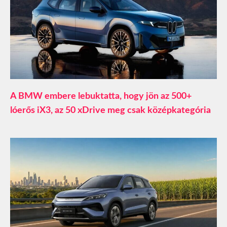
A BMW embere lebuktatta, hogy jön az 500+
lóerős iX3, az 50 xDrive meg csak középkategória