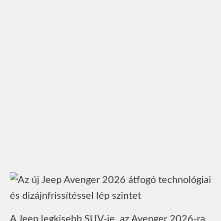
A Jeep legkisebb SUV‑je, az Avenger 2026-ra