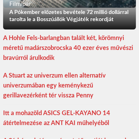
Filmipar
A Pókember előzetes bevétele 72 millió dollárral
tarolta le a Bosszúállók Végjáték rekordját
A Hohle Fels-barlangban talált két, körömnyi
méretű madárszobrocska 40 ezer éves művészi
bravúrról árulkodik
A Stuart az univerzum ellen alternatív
univerzumában egy keménykezű
gerillavezérként tér vissza Penny
Itt a mohazöld ASICS GEL-KAYANO 14
átértelmezése az ANT KAI műhelyéből