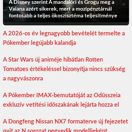
A Disney szerint A mandalóri és Grogu meg a
Vaiana azért sikerek, mert a mozipénztárnál
fontosabb a teljes ökoszisztéma teljesítménye
A 2026-os év legnagyobb bevételét termelte a
Pókember legújabb kalandja
A Star Wars új animéje hibátlan Rotten
Tomatoes értékeléssel bizonyítja nincs szükség
a nagyvászonra
A Pókember IMAX-bemutatóját az Odüsszeia
exkluzív vetítési időszakának lejárta hozza el
A Dongfeng Nissan NX7 formaterve új fejezetet
nyit az N sorozat negyedik modelljeként