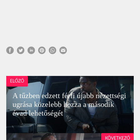
ELŐZŐ
A tűzben edzett férfi újabb nézettségi
ugrása közelebb hozza a második
évad lehetőségét
KÖVETKEZŐ