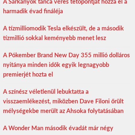
A Sárkányok tánca véres tetőpontját hozza el a
harmadik évad fináléja
A tízmilliomodik Tesla elkészült, de a második
tízmillió sokkal keményebb menet lesz
A Pókember Brand New Day 355 millió dolláros
nyitánya minden idők egyik legnagyobb
premierjét hozta el
A színész véletlenül lebuktatta a
visszaemlékezést, miközben Dave Filoni őrült
mélységekbe merült az Ahsoka folytatásában
A Wonder Man második évadát már négy