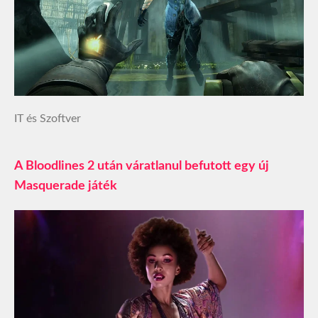
IT és Szoftver
A Bloodlines 2 után váratlanul befutott egy új
Masquerade játék