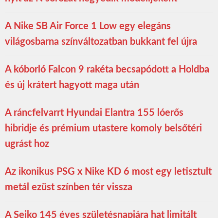
A Nike SB Air Force 1 Low egy elegáns
világosbarna színváltozatban bukkant fel újra
A kóborló Falcon 9 rakéta becsapódott a Holdba
és új krátert hagyott maga után
A ráncfelvarrt Hyundai Elantra 155 lóerős
hibridje és prémium utastere komoly belsőtéri
ugrást hoz
Az ikonikus PSG x Nike KD 6 most egy letisztult
metál ezüst színben tér vissza
A Seiko 145 éves születésnapjára hat limitált