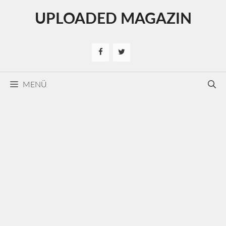
Kilépés
UPLOADED MAGAZIN
a
tartalomba
MENÜ