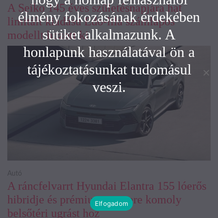
A Seiko 145 éves születésnapjára hat
élmény fokozásának érdekében
limitált kiadású Edo-lila számlapos
sütiket alkalmazunk. A
modellt hozott ki
honlapunk használatával ön a
tájékoztatásunkat tudomásul
veszi.
Autó
A ráncfelvarrt Hyundai Elantra 155 lóerős
hibridje és prémium utastere komoly
Elfogadom
belsőtéri ugrást hoz