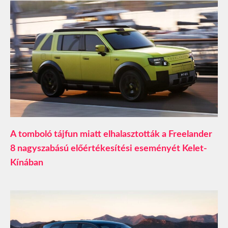
A tomboló tájfun miatt elhalasztották a Freelander
8 nagyszabású előértékesítési eseményét Kelet-
Kínában