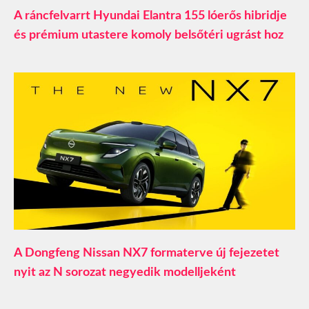
A ráncfelvarrt Hyundai Elantra 155 lóerős hibridje
és prémium utastere komoly belsőtéri ugrást hoz
A Dongfeng Nissan NX7 formaterve új fejezetet
nyit az N sorozat negyedik modelljeként