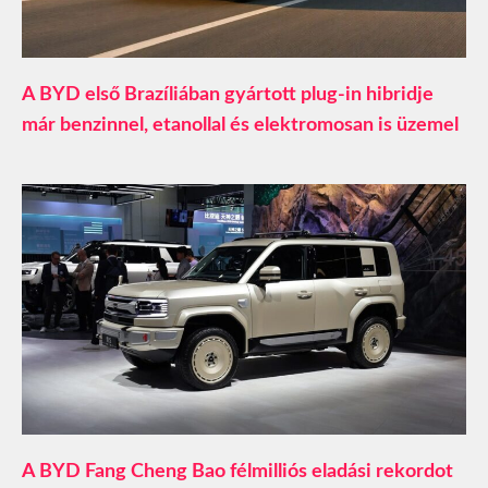
A BYD első Brazíliában gyártott plug-in hibridje
már benzinnel, etanollal és elektromosan is üzemel
A BYD Fang Cheng Bao félmilliós eladási rekordot