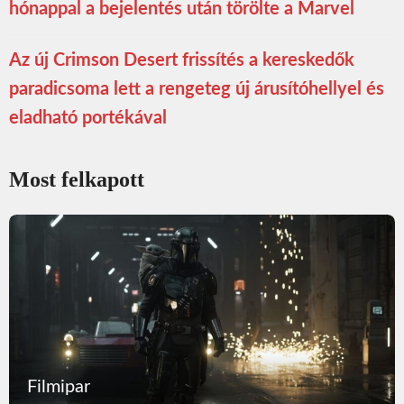
hónappal a bejelentés után törölte a Marvel
Az új Crimson Desert frissítés a kereskedők
paradicsoma lett a rengeteg új árusítóhellyel és
eladható portékával
Most felkapott
Filmipar