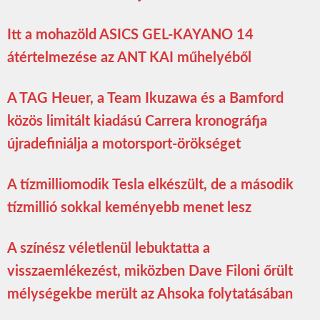
Itt a mohazöld ASICS GEL-KAYANO 14
átértelmezése az ANT KAI műhelyéből
A TAG Heuer, a Team Ikuzawa és a Bamford
közös limitált kiadású Carrera kronográfja
újradefiniálja a motorsport-örökséget
A tízmilliomodik Tesla elkészült, de a második
tízmillió sokkal keményebb menet lesz
A színész véletlenül lebuktatta a
visszaemlékezést, miközben Dave Filoni őrült
mélységekbe merült az Ahsoka folytatásában