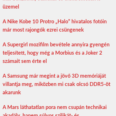
üzemel
A Nike Kobe 10 Protro „Halo” hivatalos fotóin
már most rajongók ezrei csüngenek
A Supergirl mozifilm bevétele annyira gyengén
teljesített, hogy még a Morbius és a Joker 2
számait sem érte el
A Samsung már megint a jövő 3D memóriáját
villantja meg, miközben mi csak olcsó DDR5-öt
akarunk
A Mars láthatatlan pora nem csupán technikai
akadály, hanem súlyos szilikát- és