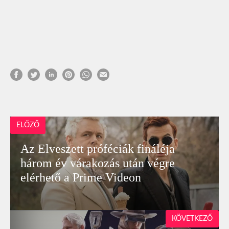
ELŐZŐ
Az Elveszett próféciák fináléja
három év várakozás után végre
elérhető a Prime Videon
KÖVETKEZŐ