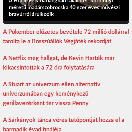
A Hohle Fels-barlangban talált két, körömnyi
méretű madárszobrocska 40 ezer éves művészi
bravúrról árulkodik
A Pókember előzetes bevétele 72 millió dollárral
tarolta le a Bosszúállók Végjáték rekordját
A Netflix még hallgat, de Kevin Harték már
kikacsintottak a 72 óra folytatására
A Stuart az univerzum ellen alternatív
univerzumában egy keménykezű
gerillavezérként tér vissza Penny
A Sárkányok tánca véres tetőpontját hozza el a
harmadik évad fináléja