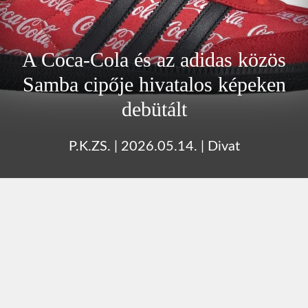
A Coca-Cola és az adidas közös
Samba cipője hivatalos képeken
debütált
P.K.ZS.
|
2026.05.14.
|
Divat