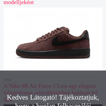
modelljeként
Divat
A Nike SB Air Force 1 Low egy elegáns
világosbarna színváltozatban bukkant fel
Kedves Látogató! Tájékoztatjuk,
újra
hogy a honlap felhasználói