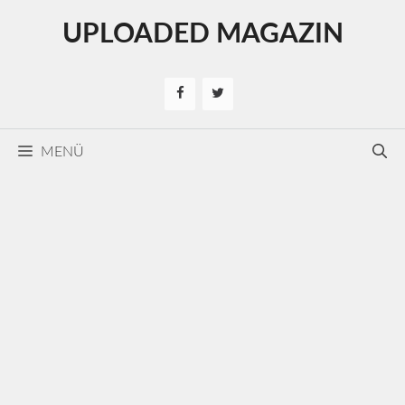
Kilépés
UPLOADED MAGAZIN
a
tartalomba
MENÜ