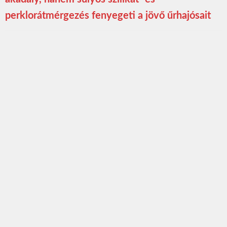
perklorátmérgezés fenyegeti a jövő űrhajósait