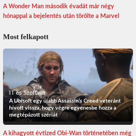
A Wonder Man második évadát már négy
hónappal a bejelentés után törölte a Marvel
Most felkapott
IT és Szoftver
A Ubisoft egy újabb Assassin’s Creed veteránt
hívott vissza, hogy végre egyenesbe hozza a
megtépázott szériát
A kihagyott évtized Obi-Wan történetében még