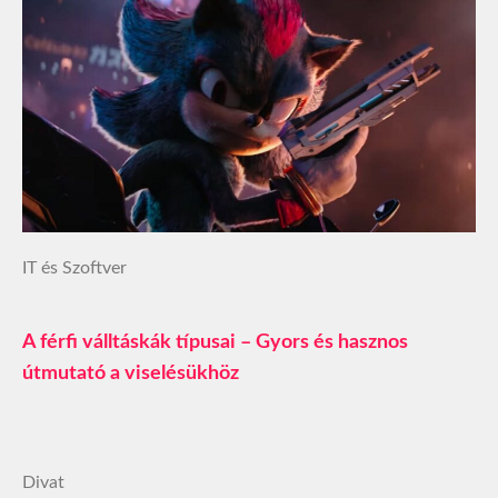
IT és Szoftver
A férfi válltáskák típusai – Gyors és hasznos
útmutató a viselésükhöz
Divat