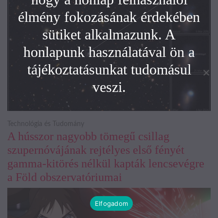
élmény fokozásának érdekében
sütiket alkalmazunk. A
honlapunk használatával ön a
tájékoztatásunkat tudomásul
veszi.
Technológia és Tudomány
A hússzor nagyobb tömegű csillag
szupernóvájának rejtélyes első fényét
gamma-kitörés nélkül kapták lencsevégre
a Föld obszervatóriumai
Elfogadom