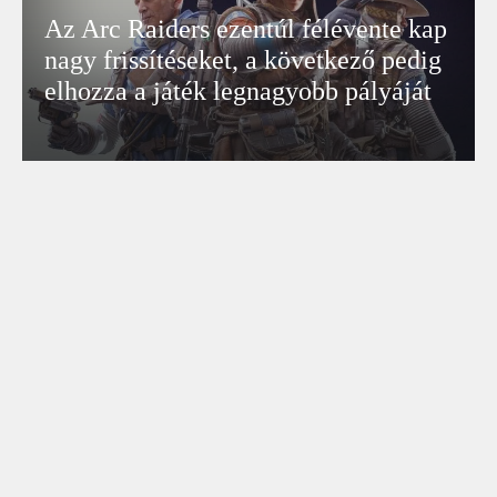
Az Arc Raiders ezentúl félévente kap
nagy frissítéseket, a következő pedig
elhozza a játék legnagyobb pályáját