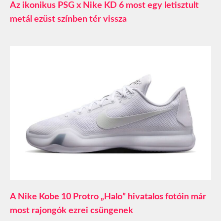
Az ikonikus PSG x Nike KD 6 most egy letisztult
metál ezüst színben tér vissza
A Nike Kobe 10 Protro „Halo” hivatalos fotóin már
most rajongók ezrei csüngenek