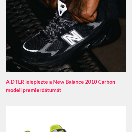
A DTLR leleplezte a New Balance 2010 Carbon
modell premierdátumát