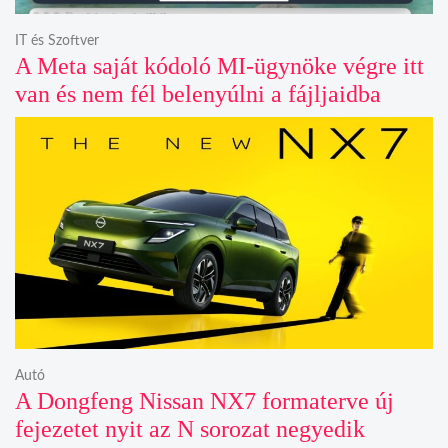
IT és Szoftver
A Meta saját kódoló MI-ügynöke végre itt
van és nem fél belenyúlni a fájljaidba
Autó
A Dongfeng Nissan NX7 formaterve új
fejezetet nyit az N sorozat negyedik