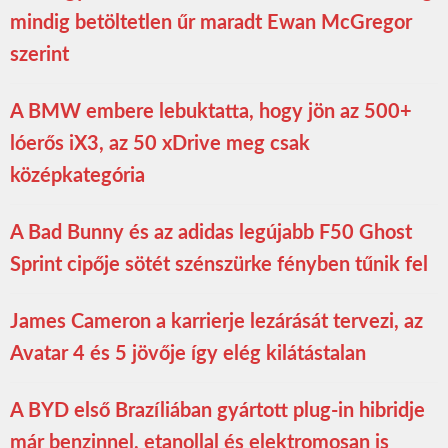
mindig betöltetlen űr maradt Ewan McGregor
szerint
A BMW embere lebuktatta, hogy jön az 500+
lóerős iX3, az 50 xDrive meg csak
középkategória
A Bad Bunny és az adidas legújabb F50 Ghost
Sprint cipője sötét szénszürke fényben tűnik fel
James Cameron a karrierje lezárását tervezi, az
Avatar 4 és 5 jövője így elég kilátástalan
A BYD első Brazíliában gyártott plug-in hibridje
már benzinnel, etanollal és elektromosan is