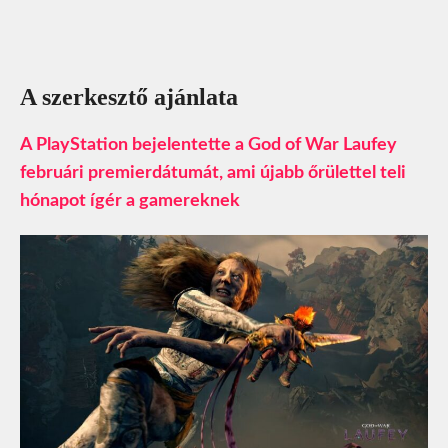
A szerkesztő ajánlata
A PlayStation bejelentette a God of War Laufey
februári premierdátumát, ami újabb őrülettel teli
hónapot ígér a gamereknek