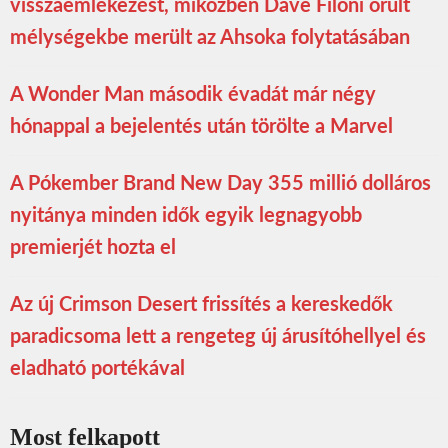
visszaemlékezést, miközben Dave Filoni őrült
mélységekbe merült az Ahsoka folytatásában
A Wonder Man második évadát már négy
hónappal a bejelentés után törölte a Marvel
A Pókember Brand New Day 355 millió dolláros
nyitánya minden idők egyik legnagyobb
premierjét hozta el
Az új Crimson Desert frissítés a kereskedők
paradicsoma lett a rengeteg új árusítóhellyel és
eladható portékával
Most felkapott