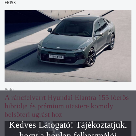
FRISS
Autó
A ráncfelvarrt Hyundai Elantra 155 lóerős
hibridje és prémium utastere komoly
belsőtéri ugrást hoz
Kedves Látogató! Tájékoztatjuk,
hogy a honlap felhasználói