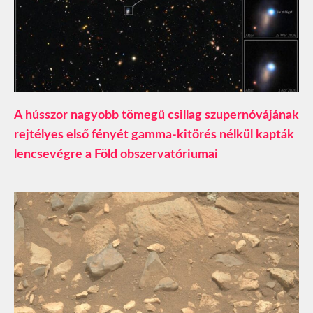
A hússzor nagyobb tömegű csillag szupernóvájának
rejtélyes első fényét gamma-kitörés nélkül kapták
lencsevégre a Föld obszervatóriumai