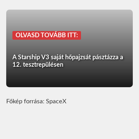
OLVASD TOVÁBB ITT:
A Starship V3 saját hőpajzsát pásztázza a
12. tesztrepülésen
Főkép forrása: SpaceX