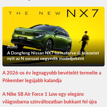
Autó
A Dongfeng Nissan NX7 formaterve új fejezetet
nyit az N sorozat negyedik modelljeként
A 2026-os év legnagyobb bevételét termelte a
Pókember legújabb kalandja
A Nike SB Air Force 1 Low egy elegáns
világosbarna színváltozatban bukkant fel újra