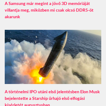
A Samsung már megint a jövő 3D memóriáját
villantja meg, miközben mi csak olcsó DDR5-öt
akarunk
A történelmi IPO utáni első jelentésben Elon Musk
bejelentette a Starship űrhajó első elfogási
kísérletét augusztusban