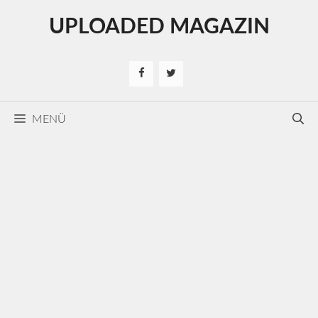
Kilépés
UPLOADED MAGAZIN
a
tartalomba
MENÜ