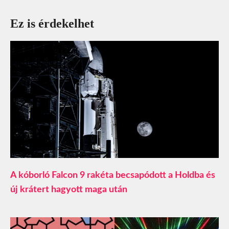
Ez is érdekelhet
A kóborló Falcon 9 rakéta becsapódott a Holdba és
új krátert hagyott maga után