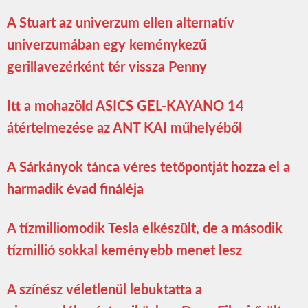
A Stuart az univerzum ellen alternatív
univerzumában egy keménykezű
gerillavezérként tér vissza Penny
Itt a mohazöld ASICS GEL-KAYANO 14
átértelmezése az ANT KAI műhelyéből
A Sárkányok tánca véres tetőpontját hozza el a
harmadik évad fináléja
A tízmilliomodik Tesla elkészült, de a második
tízmillió sokkal keményebb menet lesz
A színész véletlenül lebuktatta a