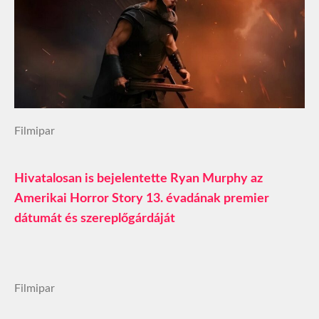
Filmipar
Hivatalosan is bejelentette Ryan Murphy az
Amerikai Horror Story 13. évadának premier
dátumát és szereplőgárdáját
Filmipar