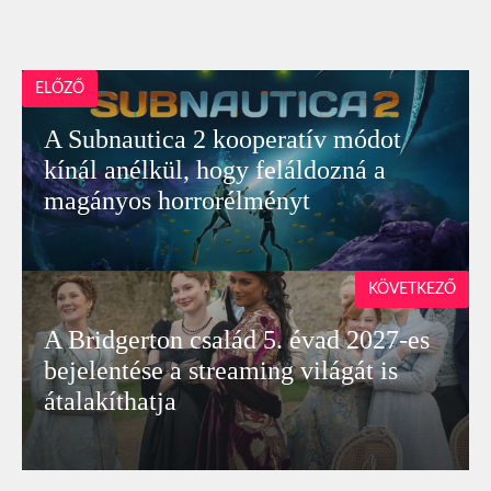
ELŐZŐ
A Subnautica 2 kooperatív módot
kínál anélkül, hogy feláldozná a
magányos horrorélményt
KÖVETKEZŐ
A Bridgerton család 5. évad 2027-es
bejelentése a streaming világát is
átalakíthatja