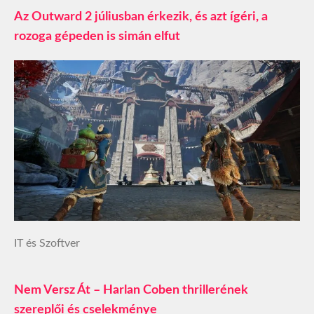
Az Outward 2 júliusban érkezik, és azt ígéri, a
rozoga gépeden is simán elfut
IT és Szoftver
Nem Versz Át – Harlan Coben thrillerének
szereplői és cselekménye