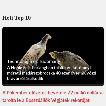
Heti Top 10
Technológia és Tudomány
A Hohle Fels-barlangban talált két, körömnyi
méretű madárszobrocska 40 ezer éves művészi
bravúrról árulkodik
A Pókember előzetes bevétele 72 millió dollárral
tarolta le a Bosszúállók Végjáték rekordját