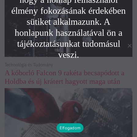
élmény fokozásának érdekében
sütiket alkalmazunk. A
honlapunk használatával ön a
tájékoztatásunkat tudomásul
veszi.
Technológia és Tudomány
A kóborló Falcon 9 rakéta becsapódott a
Holdba és új krátert hagyott maga után
Elfogadom