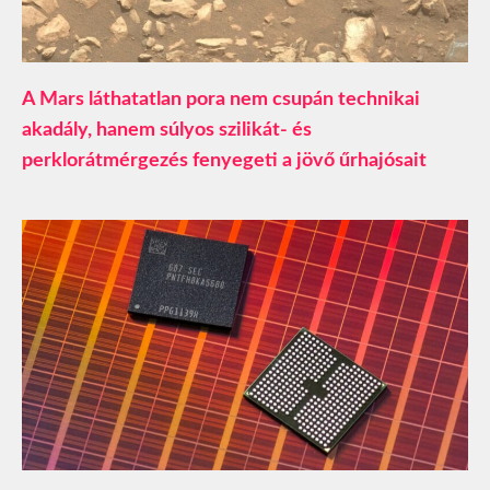
A Mars láthatatlan pora nem csupán technikai
akadály, hanem súlyos szilikát- és
perklorátmérgezés fenyegeti a jövő űrhajósait