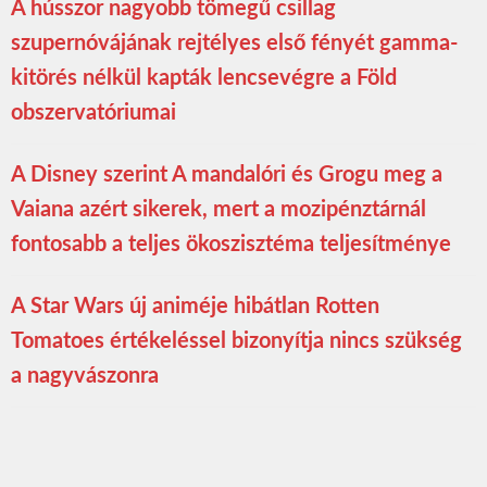
A hússzor nagyobb tömegű csillag
szupernóvájának rejtélyes első fényét gamma-
kitörés nélkül kapták lencsevégre a Föld
obszervatóriumai
A Disney szerint A mandalóri és Grogu meg a
Vaiana azért sikerek, mert a mozipénztárnál
fontosabb a teljes ökoszisztéma teljesítménye
A Star Wars új animéje hibátlan Rotten
Tomatoes értékeléssel bizonyítja nincs szükség
a nagyvászonra