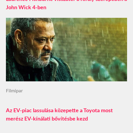
John Wick 4-ben
Filmipar
Az EV‑piac lassulása közepette a Toyota most
merész EV‑kínálati bővítésbe kezd