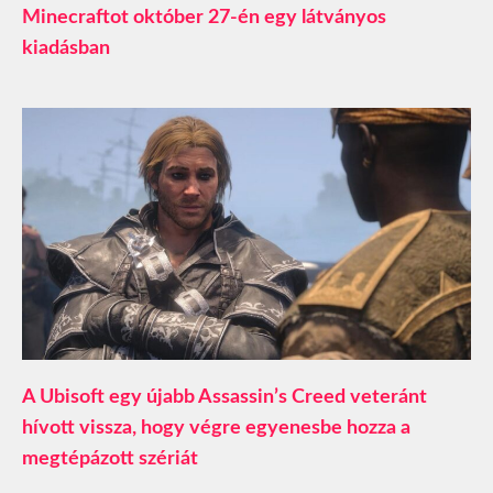
Minecraftot október 27-én egy látványos
kiadásban
A Ubisoft egy újabb Assassin’s Creed veteránt
hívott vissza, hogy végre egyenesbe hozza a
megtépázott szériát