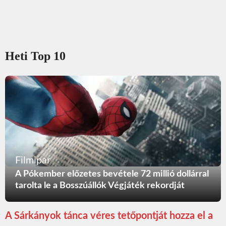
Heti Top 10
Filmipar
A Pókember előzetes bevétele 72 millió dollárral
tarolta le a Bosszúállók Végjáték rekordját
A Sárkányok tánca véres tetőpontját hozza el a