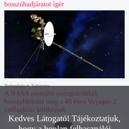
bosszúhadjáratot ígér
Technológia és Tudomány
A NASA zseniális energiatrükkel
hosszabbította meg a 48 éves Voyager-2
csillagközi küldetését
Kedves Látogató! Tájékoztatjuk,
hogy a honlap felhasználói