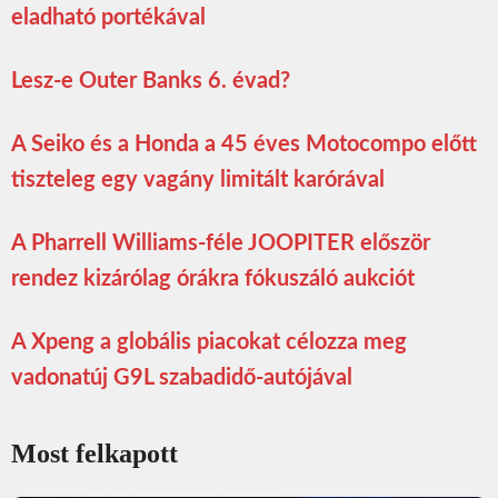
eladható portékával
Lesz-e Outer Banks 6. évad?
A Seiko és a Honda a 45 éves Motocompo előtt
tiszteleg egy vagány limitált karórával
A Pharrell Williams-féle JOOPITER először
rendez kizárólag órákra fókuszáló aukciót
A Xpeng a globális piacokat célozza meg
vadonatúj G9L szabadidő-autójával
Most felkapott