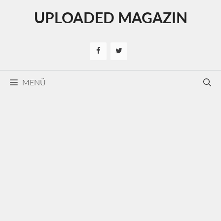
Kilépés
UPLOADED MAGAZIN
a
tartalomba
MENÜ