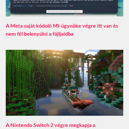
A Meta saját kódoló MI-ügynöke végre itt van és
nem fél belenyúlni a fájljaidba
A Nintendo Switch 2 végre megkapja a