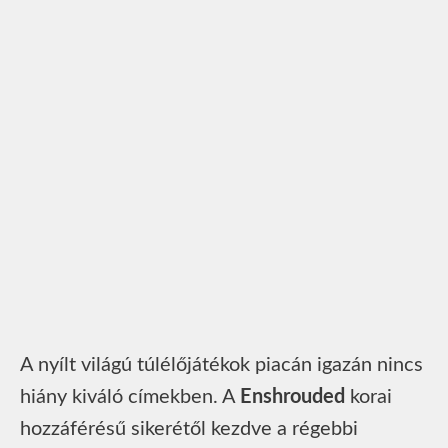
A nyílt világú túlélőjátékok piacán igazán nincs
hiány kiváló címekben. A
Enshrouded
korai
hozzáférésű sikerétől kezdve a régebbi