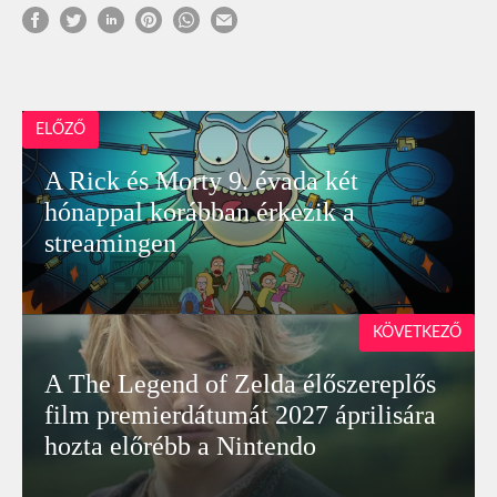
ELŐZŐ
A Rick és Morty 9. évada két
hónappal korábban érkezik a
streamingen
KÖVETKEZŐ
A The Legend of Zelda élőszereplős
film premierdátumát 2027 áprilisára
hozta előrébb a Nintendo