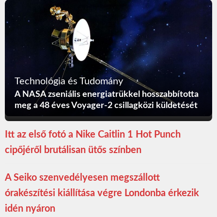
Technológia és Tudomány
A NASA zseniális energiatrükkel hosszabbította
meg a 48 éves Voyager-2 csillagközi küldetését
Itt az első fotó a Nike Caitlin 1 Hot Punch
cipőjéről brutálisan ütős színben
A Seiko szenvedélyesen megszállott
órakészítési kiállítása végre Londonba érkezik
idén nyáron