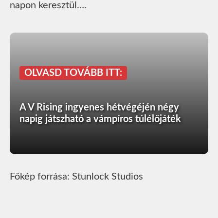
napon keresztül….
OLVASD TOVÁBB ITT:
A V Rising ingyenes hétvégéjén négy
napig játszható a vámpíros túlélőjáték
Főkép forrása: Stunlock Studios