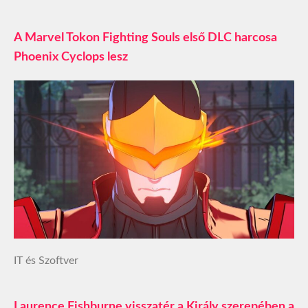
A Marvel Tokon Fighting Souls első DLC harcosa
Phoenix Cyclops lesz
IT és Szoftver
Laurence Fishburne visszatér a Király szerepében a