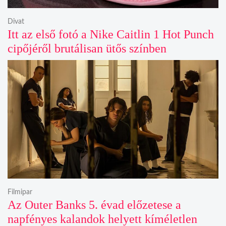
Divat
Itt az első fotó a Nike Caitlin 1 Hot Punch
cipőjéről brutálisan ütős színben
Filmipar
Az Outer Banks 5. évad előzetese a
napfényes kalandok helyett kíméletlen