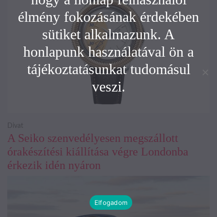
élmény fokozásának érdekében
sütiket alkalmazunk. A
honlapunk használatával ön a
tájékoztatásunkat tudomásul
veszi.
Divat
A Seiko szenvedélyesen megszállott
órakészítési kiállítása végre Londonba
érkezik idén nyáron
Elfogadom