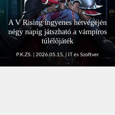
A V Rising ingyenes hétvégéjén
négy napig játszható a vámpíros
túlélőjáték
P.K.ZS.
|
2026.05.15.
|
IT és Szoftver