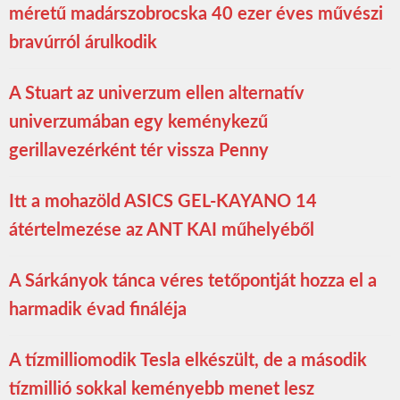
méretű madárszobrocska 40 ezer éves művészi
bravúrról árulkodik
A Stuart az univerzum ellen alternatív
univerzumában egy keménykezű
gerillavezérként tér vissza Penny
Itt a mohazöld ASICS GEL-KAYANO 14
átértelmezése az ANT KAI műhelyéből
A Sárkányok tánca véres tetőpontját hozza el a
harmadik évad fináléja
A tízmilliomodik Tesla elkészült, de a második
tízmillió sokkal keményebb menet lesz