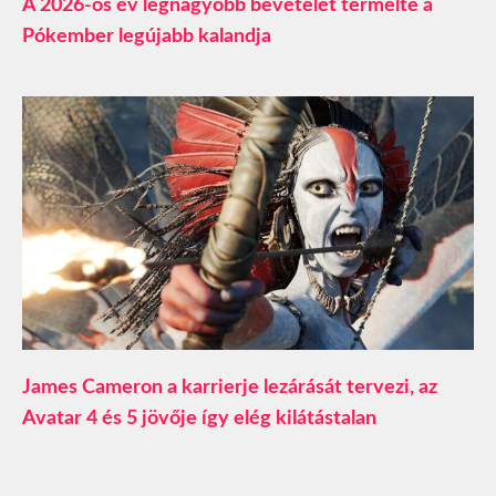
A 2026-os év legnagyobb bevételét termelte a
Pókember legújabb kalandja
James Cameron a karrierje lezárását tervezi, az
Avatar 4 és 5 jövője így elég kilátástalan