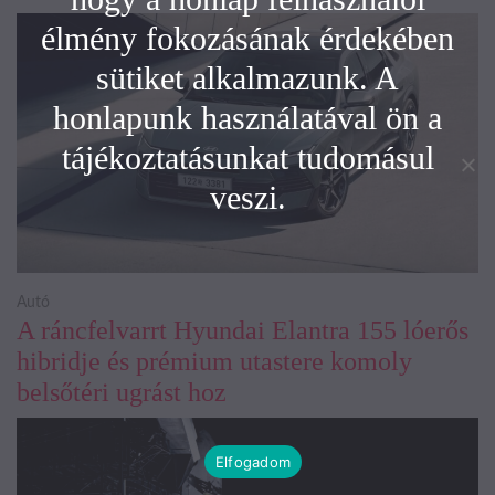
élmény fokozásának érdekében
sütiket alkalmazunk. A
honlapunk használatával ön a
tájékoztatásunkat tudomásul
veszi.
Autó
A ráncfelvarrt Hyundai Elantra 155 lóerős
hibridje és prémium utastere komoly
belsőtéri ugrást hoz
Elfogadom