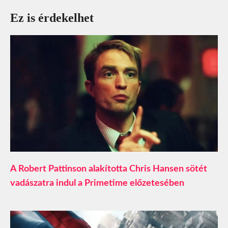
Ez is érdekelhet
A Robert Pattinson alakította Chris Hansen sötét
vadászatra indul a Primetime előzetesében