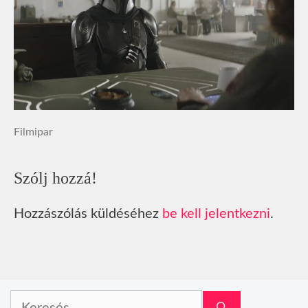
Filmipar
Szólj hozzá!
Hozzászólás küldéséhez
be kell jelentkezni
.
Keresés: