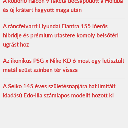
A kóborló Falcon 9 rakéta becsapódott a Holdba
és új krátert hagyott maga után
A ráncfelvarrt Hyundai Elantra 155 lóerős
hibridje és prémium utastere komoly belsőtéri
ugrást hoz
Az ikonikus PSG x Nike KD 6 most egy letisztult
metál ezüst színben tér vissza
A Seiko 145 éves születésnapjára hat limitált
kiadású Edo-lila számlapos modellt hozott ki