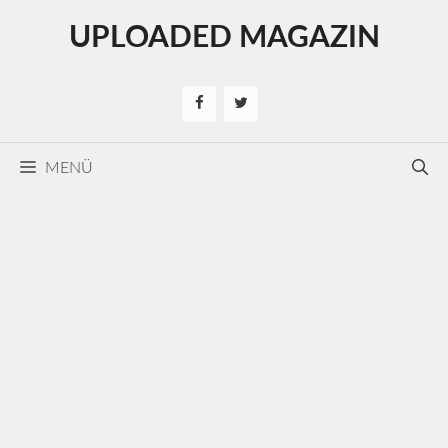
Kilépés
UPLOADED MAGAZIN
a
tartalomba
MENÜ