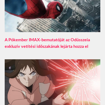
A Pókember IMAX-bemutatóját az Odüsszeia
exkluzív vetítési időszakának lejárta hozza el