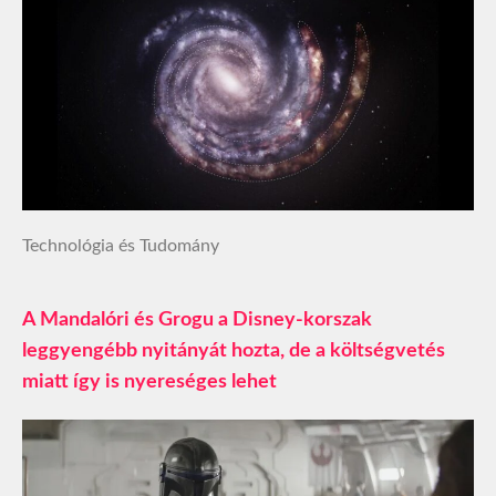
Technológia és Tudomány
A Mandalóri és Grogu a Disney-korszak
leggyengébb nyitányát hozta, de a költségvetés
miatt így is nyereséges lehet