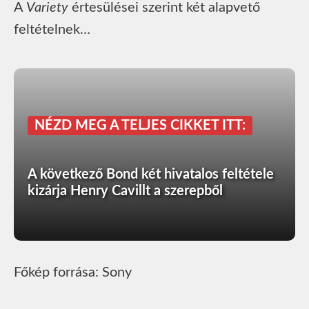
A
Variety
értesülései szerint két alapvető
feltételnek…
NÉZD MEG A TELJES CIKKET ITT:
A következő Bond két hivatalos feltétele
kizárja Henry Cavillt a szerepből
Főkép forrása: Sony