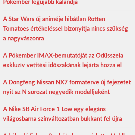
Pókember legújabb kalandja
A Star Wars új animéje hibátlan Rotten
Tomatoes értékeléssel bizonyítja nincs szükség
a nagyvászonra
A Pókember IMAX-bemutatóját az Odüsszeia
exkluzív vetítési időszakának lejárta hozza el
A Dongfeng Nissan NX7 formaterve új fejezetet
nyit az N sorozat negyedik modelljeként
A Nike SB Air Force 1 Low egy elegáns
világosbarna színváltozatban bukkant fel újra