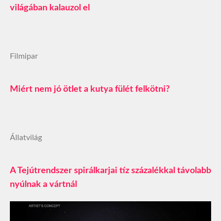
világában kalauzol el
Filmipar
Miért nem jó ötlet a kutya fülét felkötni?
Állatvilág
A Tejútrendszer spirálkarjai tíz százalékkal távolabb
nyúlnak a vártnál