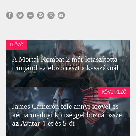
ELŐZŐ
A Mortal Kombat 2 már letaszította
trónjáról az előző részt a kasszáknál
KÖVETKEZŐ
James Cameron fele annyi idővel és
kétharmadnyi költséggel hozná össze
az Avatar 4-et és 5-öt