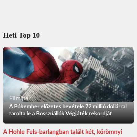
Heti Top 10
Filmipar
A Pókember előzetes bevétele 72 millió dollárral
tarolta le a Bosszúállók Végjáték rekordját
A Hohle Fels-barlangban talált két, körömnyi