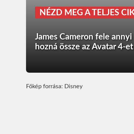
NÉZD MEG A TELJES CIK
James Cameron fele annyi 
hozná össze az Avatar 4-et
Főkép forrása: Disney