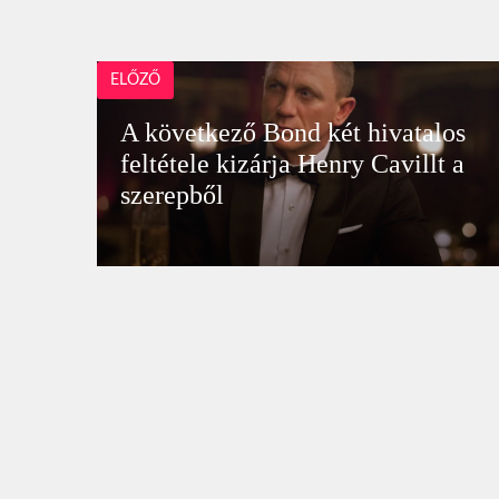
ELŐZŐ
A következő Bond két hivatalos
feltétele kizárja Henry Cavillt a
szerepből