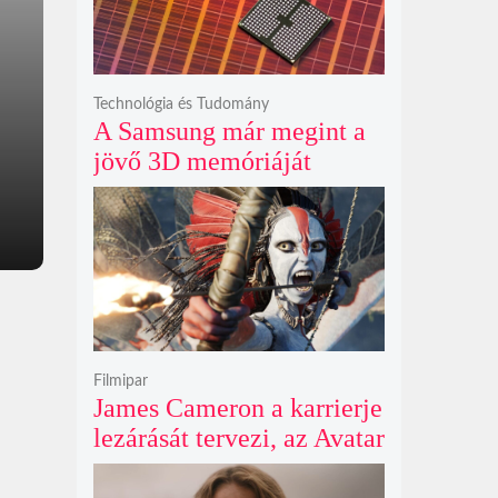
fenyegeti a jövő űrhajósait
Technológia és Tudomány
A Samsung már megint a
jövő 3D memóriáját
villantja meg, miközben
mi csak olcsó DDR5-öt
akarunk
Filmipar
James Cameron a karrierje
lezárását tervezi, az Avatar
4 és 5 jövője így elég
kilátástalan