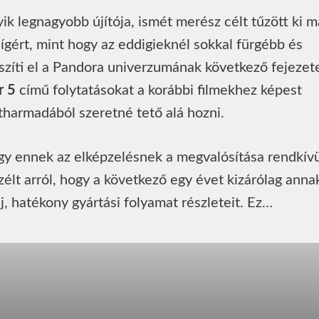
k legnagyobb újítója, ismét merész célt tűzött ki 
gért, mint hogy az eddigieknél sokkal fürgébb és
íti el a Pandora univerzumának következő fejezete
r 5
című folytatásokat a korábbi filmekhez képest
étharmadából szeretné tető alá hozni.
gy ennek az elképzelésnek a megvalósítása rendkívü
zélt arról, hogy a következő egy évet kizárólag anna
j, hatékony gyártási folyamat részleteit. Ez…