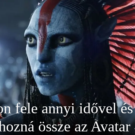
 fele annyi idővel é
hozná össze az Avatar 