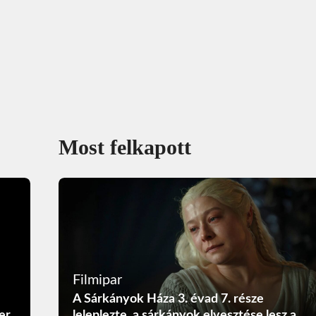
Most felkapott
Filmipar
A Sárkányok Háza 3. évad 7. része
er
leleplezte, a sárkányok elvesztése lesz a