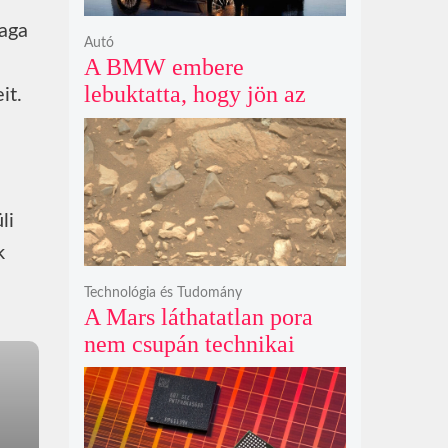
maga
Autó
A BMW embere
lebuktatta, hogy jön az
it.
500+ lóerős iX3, az 50
xDrive meg csak
középkategória
li
k
Technológia és Tudomány
A Mars láthatatlan pora
nem csupán technikai
akadály, hanem súlyos
szilikát- és
perklorátmérgezés