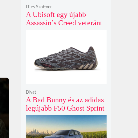
IT és Szoftver
A Ubisoft egy újabb
Assassin’s Creed veteránt
hívott vissza, hogy végre
egyenesbe hozza a
megtépázott szériát
Divat
A Bad Bunny és az adidas
legújabb F50 Ghost Sprint
cipője sötét szénszürke
fényben tűnik fel