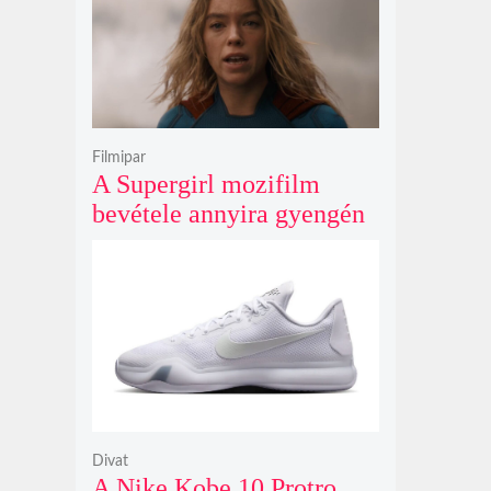
Filmipar
A Supergirl mozifilm
bevétele annyira gyengén
teljesített, hogy még a
Morbius és a Joker 2
számait sem érte el
Divat
A Nike Kobe 10 Protro