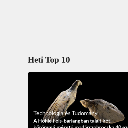
Heti Top 10
Technológia és Tudomány
A Hohle Fels-barlangban talált két,
körömnyi méretű madárszobrocska 40 ez