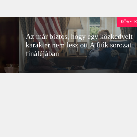
KÖVETK
Az már biztos, hogy egy közkedvelt
karakter nem lesz ott A fiúk sorozat
fináléjában