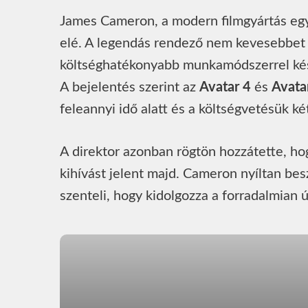
James Cameron, a modern filmgyártás egyi
elé. A legendás rendező nem kevesebbet í
költséghatékonyabb munkamódszerrel kész
A bejelentés szerint az
Avatar 4
és
Avata
feleannyi idő alatt és a költségvetésük k
A direktor azonban rögtön hozzátette, ho
kihívást jelent majd. Cameron nyíltan bes
szenteli, hogy kidolgozza a forradalmian ú