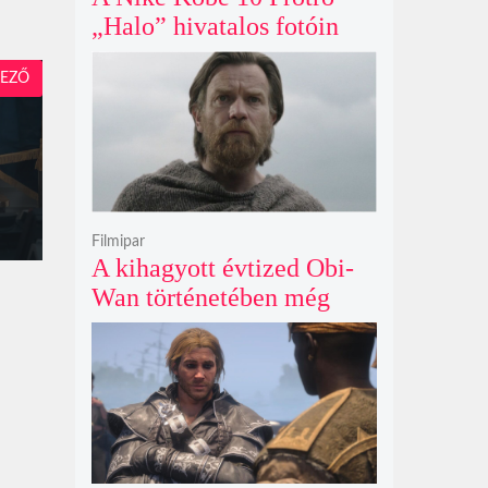
„Halo” hivatalos fotóin
már most rajongók ezrei
EZŐ
csüngenek
Filmipar
A kihagyott évtized Obi-
Wan történetében még
mindig betöltetlen űr
maradt Ewan McGregor
szerint