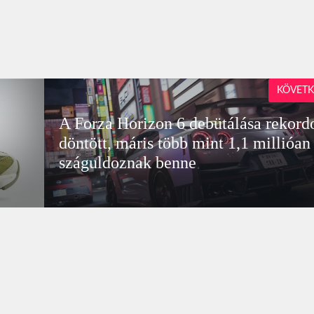
KÖVETK
A Forza Horizon 6 debütálása rekord
döntött, máris több mint 1,1 millióan
száguldoznak benne