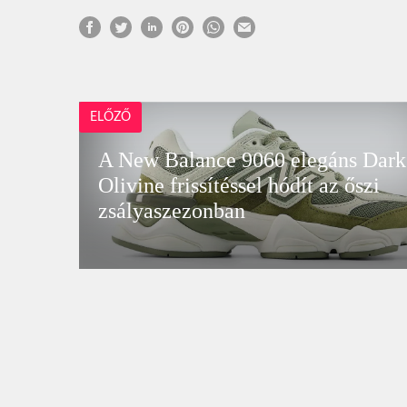
ELŐZŐ
A New Balance 9060 elegáns Dark
Olivine frissítéssel hódít az őszi
zsályaszezonban