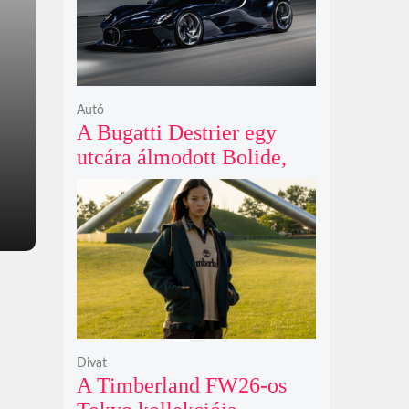
Autó
A Bugatti Destrier egy
utcára álmodott Bolide,
ami a pályaautók
brutalitását öltözteti
egyedi karosszériába
Divat
A Timberland FW26-os