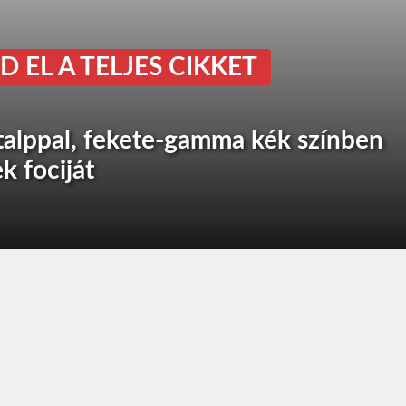
D EL A TELJES CIKKET
italppal, fekete-gamma kék színben
k fociját