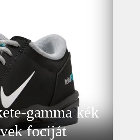
ekete-gamma kék
vek fociját