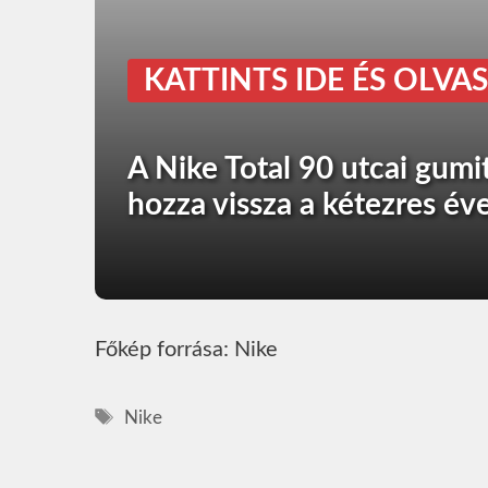
KATTINTS IDE ÉS OLVAS
A Nike Total 90 utcai gum
hozza vissza a kétezres éve
Főkép forrása: Nike
Címkék
Nike