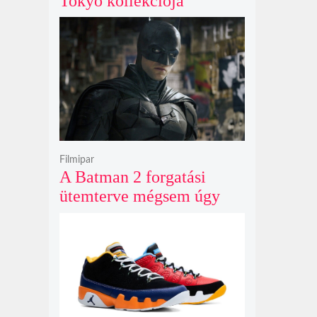
Tokyo kollekciója
flanellel, kordbársonnyal
és bőrrel gondolja újra az
időtlen örökséget
Filmipar
A Batman 2 forgatási
ütemterve mégsem úgy
alakul, ahogy azt James
Gunn korábban tervezte