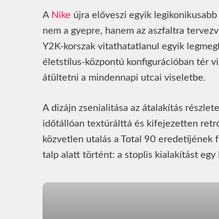
A
Nike
újra előveszi egyik legikonikusabb 
nem a gyepre, hanem az aszfaltra tervezv
Y2K-korszak vitathatatlanul egyik legmegh
életstílus-központú konfigurációban tér v
átültetni a mindennapi utcai viseletbe.
A dizájn zsenialitása az átalakítás részlet
időtállóan textúrálttá és kifejezetten re
közvetlen utalás a Total 90 eredetijének
talp alatt történt: a stoplis kialakítást e