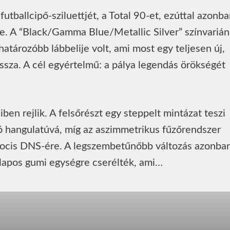
futballcipő-sziluettjét, a Total 90-et, ezúttal azonb
e. A “Black/Gamma Blue/Metallic Silver” színvarián
atározóbb lábbelije volt, ami most egy teljesen új,
issza. A cél egyértelmű: a pálya legendás örökségét
eiben rejlik. A felsőrészt egy steppelt mintázat teszi
tró hangulatúvá, míg az aszimmetrikus fűzőrendszer
 focis DNS-ére. A legszembetűnőbb változás azonba
gy lapos gumi egységre cserélték, ami…