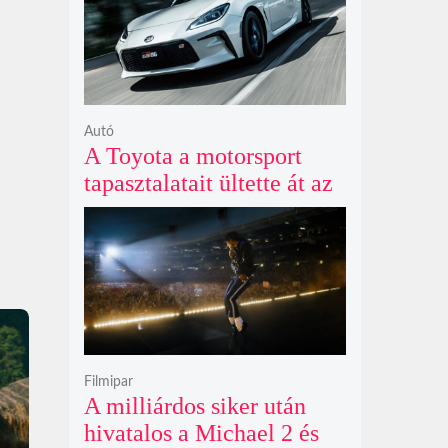
Autó
A Toyota a motorsport
tapasztalatait ültette át az
új GR86 vezethetőségébe
és biztonságába
Filmipar
A milliárdos siker után
hivatalos a Michael 2 és