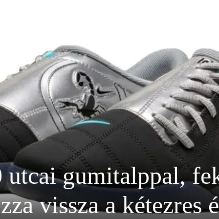
0 utcai gumitalppal, f
zza vissza a kétezres é