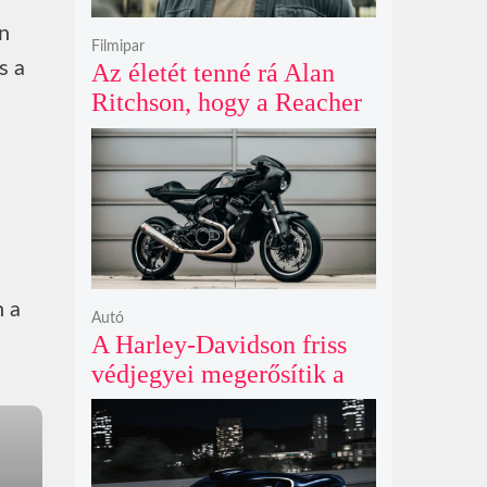
an
Filmipar
s a
Az életét tenné rá Alan
Ritchson, hogy a Reacher
negyedik évada mindent
felülmúl
n a
Autó
A Harley-Davidson friss
védjegyei megerősítik a
lenyűgöző café racer és
flat tracker szériagyártását