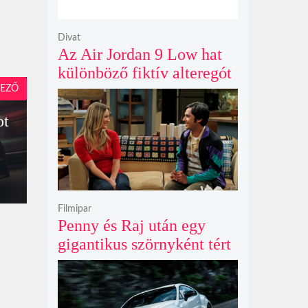
Divat
Az Air Jordan 9 Low hat
különböző fiktív alteregót
gyúr egyetlen őrült
EZŐ
dizájnba
ot
Filmipar
Penny és Raj után egy
gigantikus szörnyként tért
vissza valaki az
Agymenők legújabb spin-
offjában