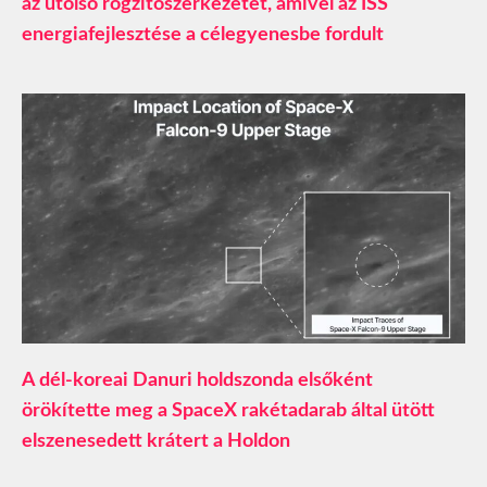
az utolsó rögzítőszerkezetet, amivel az ISS
energiafejlesztése a célegyenesbe fordult
A dél-koreai Danuri holdszonda elsőként
örökítette meg a SpaceX rakétadarab által ütött
elszenesedett krátert a Holdon