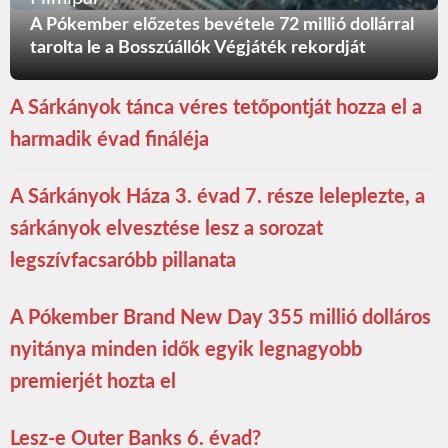
A Pókember előzetes bevétele 72 millió dollárral
tarolta le a Bosszúállók Végjáték rekordját
A Sárkányok tánca véres tetőpontját hozza el a
harmadik évad fináléja
A Sárkányok Háza 3. évad 7. része leleplezte, a
sárkányok elvesztése lesz a sorozat
legszívfacsaróbb pillanata
A Pókember Brand New Day 355 millió dolláros
nyitánya minden idők egyik legnagyobb
premierjét hozta el
Lesz-e Outer Banks 6. évad?