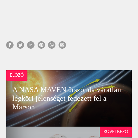
ELŐZŐ
A NASA MAVEN űrszonda váratlan
légköri jelenséget fedezett fel a
Marson
KÖVETKEZŐ