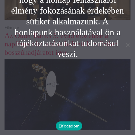
élmény fokozásának érdekében
sütiket alkalmazunk. A
Filmipar
honlapunk használatával ön a
Az Outer Banks 5. évad előzetese a
tájékoztatásunkat tudomásul
napfényes kalandok helyett kíméletlen
bosszúhadjáratot ígér
veszi.
Elfogadom