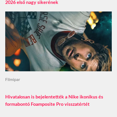
2026 első nagy sikerének
Filmipar
Hivatalosan is bejelentették a Nike ikonikus és
formabontó Foamposite Pro visszatértét