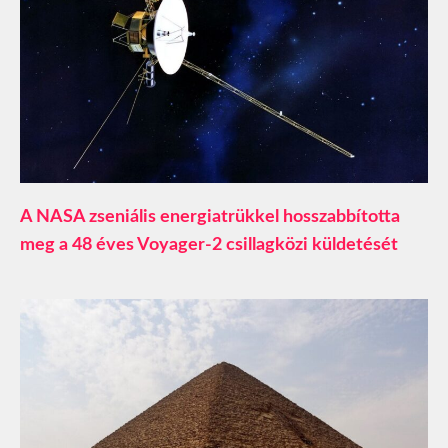
A NASA zseniális energiatrükkel hosszabbította
meg a 48 éves Voyager-2 csillagközi küldetését