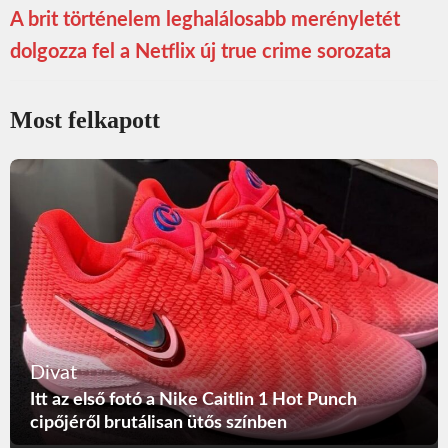
A brit történelem leghalálosabb merényletét
dolgozza fel a Netflix új true crime sorozata
Most felkapott
Divat
Itt az első fotó a Nike Caitlin 1 Hot Punch
cipőjéről brutálisan ütős színben