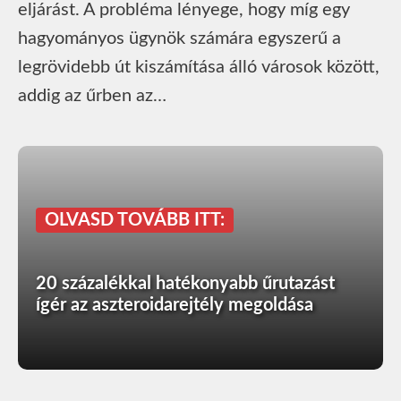
eljárást. A probléma lényege, hogy míg egy
hagyományos ügynök számára egyszerű a
legrövidebb út kiszámítása álló városok között,
addig az űrben az…
OLVASD TOVÁBB ITT:
20 százalékkal hatékonyabb űrutazást
ígér az aszteroidarejtély megoldása