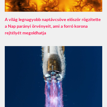
A világ legnagyobb naptávcsöve először rögzítette
a Nap parányi örvényeit, ami a forró korona
rejtélyét megoldhatja