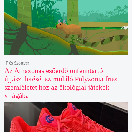
IT és Szoftver
Az Amazonas esőerdő önfenntartó
újjászületését szimuláló Polyzonia friss
szemléletet hoz az ökológiai játékok
világába