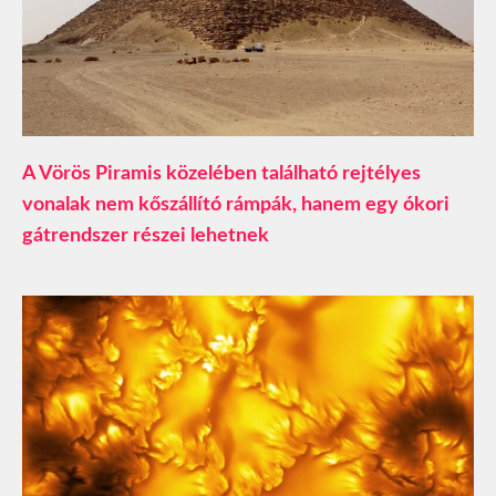
A Vörös Piramis közelében található rejtélyes
vonalak nem kőszállító rámpák, hanem egy ókori
gátrendszer részei lehetnek