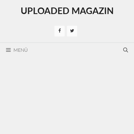
Kilépés
UPLOADED MAGAZIN
a
tartalomba
MENÜ