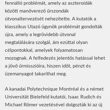
fennálló problémát, amely az aszteroidák
között manőverező űrszondák
útvonaltervezését nehezítette. A kutatók a
klasszikus Utazó ügynök problémát gondolták
újra, amely a legrövidebb útvonal
megtalálására szolgál, ám ezúttal olyan
célpontokkal, amelyek folyamatosan
mozognak. A felfedezés jelentős hatással lehet
a jövő űrmisszióira, hiszen időt, pénzt és
üzemanyagot takaríthat meg.
A kanadai Polytechnique Montréal és a német
Universität Bielefeld kutatói, Isaac Rudich és
Michael Römer vezetésével dolgozták ki az új