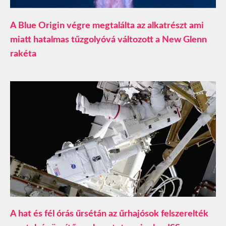
A Blue Origin végre megtalálta az alkatrészt ami
miatt hatalmas tűzgolyóvá változott a New Glenn
rakéta
A hat és fél órás űrsétán az űrhajósok felszerelték